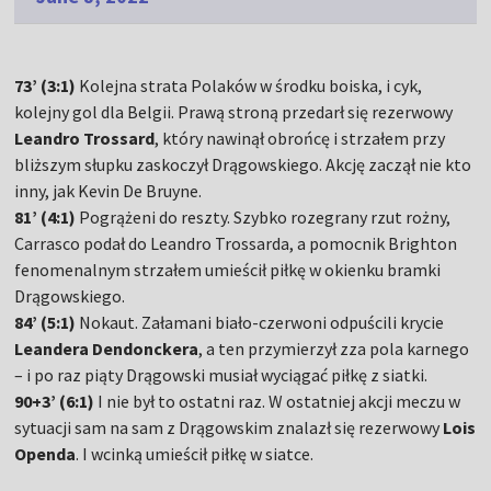
73’ (3:1)
Kolejna strata Polaków w środku boiska, i cyk,
kolejny gol dla Belgii. Prawą stroną przedarł się rezerwowy
Leandro Trossard
, który nawinął obrońcę i strzałem przy
bliższym słupku zaskoczył Drągowskiego. Akcję zaczął nie kto
inny, jak Kevin De Bruyne.
81’ (4:1)
Pogrążeni do reszty. Szybko rozegrany rzut rożny,
Carrasco podał do Leandro Trossarda, a pomocnik Brighton
fenomenalnym strzałem umieścił piłkę w okienku bramki
Drągowskiego.
84’ (5:1)
Nokaut. Załamani biało-czerwoni odpuścili krycie
Leandera Dendonckera
, a ten przymierzył zza pola karnego
– i po raz piąty Drągowski musiał wyciągać piłkę z siatki.
90+3’ (6:1)
I nie był to ostatni raz. W ostatniej akcji meczu w
sytuacji sam na sam z Drągowskim znalazł się rezerwowy
Lois
Openda
. I wcinką umieścił piłkę w siatce.