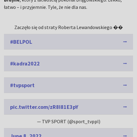
łatwo – i przyjemnie. Tyle, że nie dla nas.
Zaczęło się od straty Roberta Lewandowskiego ��
#BELPOL
#kadra2022
#tvpsport
pic.twitter.com/zR8I81E3pY
— TVP SPORT (@sport_tvppl)
June 8, 2022