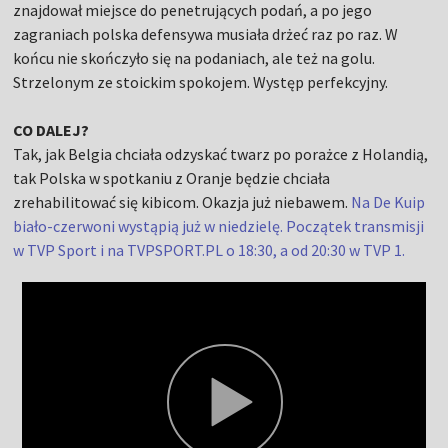
znajdował miejsce do penetrujących podań, a po jego
zagraniach polska defensywa musiała drżeć raz po raz. W
końcu nie skończyło się na podaniach, ale też na golu.
Strzelonym ze stoickim spokojem. Występ perfekcyjny.
CO DALEJ?
Tak, jak Belgia chciała odzyskać twarz po porażce z Holandią,
tak Polska w spotkaniu z Oranje będzie chciała
zrehabilitować się kibicom. Okazja już niebawem.
Na De Kuip
biało-czerwoni wystąpią już w niedzielę. Początek transmisji
w TVP Sport i na TVPSPORT.PL o 18:30, a od 20:30 w TVP 1.