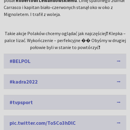
podał
Robertowi Lewandowskiemu
. Linię spalonego złamał
Carrasco i kapitan biało-czerwonych stanął oko w oko z
Mignoletem. I trafił z woleja.
Takie akcje Polaków chcemy oglądać jak najczęściej❗ Klepka –
palce lizać. Wykończenie – perfekcyjne �� Obyśmy w drugiej
połowie byli w stanie to powtórzyć❗
#BELPOL
#kadra2022
#tvpsport
pic.twitter.com/ToSCo3hDlC