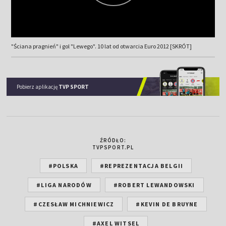
"Ściana pragnień" i gol "Lewego". 10 lat od otwarcia Euro 2012 [SKRÓT]
Pobierz aplikację
TVP SPORT
ŹRÓDŁO:
TVPSPORT.PL
#POLSKA
#REPREZENTACJA BELGII
#LIGA NARODÓW
#ROBERT LEWANDOWSKI
#CZESŁAW MICHNIEWICZ
#KEVIN DE BRUYNE
#AXEL WITSEL