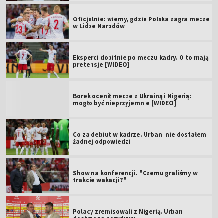
Oficjalnie: wiemy, gdzie Polska zagra mecze
w Lidze Narodów
Eksperci dobitnie po meczu kadry. O to mają
pretensje [WIDEO]
Borek ocenił mecze z Ukrainą i Nigerią:
mogło być nieprzyjemnie [WIDEO]
Co za debiut w kadrze. Urban: nie dostałem
żadnej odpowiedzi
Show na konferencji. "Czemu graliśmy w
trakcie wakacji?"
Polacy zremisowali z Nigerią. Urban