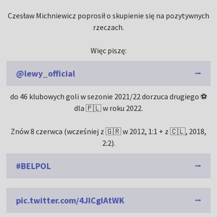
Czesław Michniewicz poprosił o skupienie się na pozytywnych
rzeczach.
Więc piszę:
@lewy_official
do 46 klubowych goli w sezonie 2021/22 dorzuca drugiego ⚽️
dla 🇵🇱 w roku 2022.
Znów 8 czerwca (wcześniej z 🇬🇷 w 2012, 1:1 + z 🇨🇱, 2018,
2:2).
#BELPOL
pic.twitter.com/4JICgIAtWK