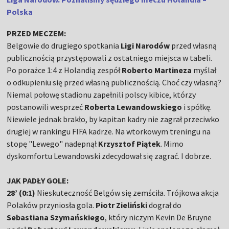
Polska
PRZED MECZEM:
Belgowie do drugiego spotkania
Ligi Narodów
przed własną
publicznością przystępowali z ostatniego miejsca w tabeli.
Po porażce 1:4 z Holandią zespół
Roberto Martineza
myślał
o odkupieniu się przed własną publicznością. Choć czy własną?
Niemal połowę stadionu zapełnili polscy kibice, którzy
postanowili wesprzeć
Roberta Lewandowskiego
i spółkę.
Niewiele jednak brakło, by kapitan kadry nie zagrał przeciwko
drugiej w rankingu FIFA kadrze. Na wtorkowym treningu na
stopę "Lewego" nadepnął
Krzysztof Piątek
. Mimo
dyskomfortu Lewandowski zdecydował się zagrać. I dobrze.
JAK PADŁY GOLE:
28’ (0:1)
Nieskuteczność Belgów się zemściła. Trójkowa akcja
Polaków przyniosła gola.
Piotr Zieliński
dograł do
Sebastiana Szymańskiego
, który niczym Kevin De Bruyne