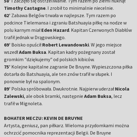
58’
I zaczęło się ostrzeliwanie. Tym razem po ziemi huknął
Timothy Castagne
. I zrobił to minimalnie niecelnie.
62’
Zabawa Belgów trwała w najlepsze. Tym razem po
podcince Tielemansa i zgraniu Batshuayia piłkę na nodze w
polu karnym miał
Eden Hazard
. Kapitan Czerwonych Diabłów
trafił jednak w Drągowskiego.
69’
Boisko opuścił
Robert Lewandowski
. W jego miejsce
wszedł
Adam Buksa
. Kapitan kadry pożegnany został
gromkim "dziękujemy" od polskich kibiców.
75’
Kolejne kapitalne zagranie De Bruyne. Wypieszczona piłka
dotarła do Batshuayia, ale ten znów trafił w słupek. I
ponownie był na spalonym.
89’
Polska spróbowała. Dwukrotnie. Najpierw uderzał
Nicola
Zalewski
, ale obok bramki, następnie
Adam Buksa
, lecz
trafił w Mignoleta.
BOHATER MECZU: KEVIN DE BRUYNE
Artysta, geniusz, pan piłkarz. Wieloma przydomkami można
ochrzcić pomocnika reprezentacji Belgii. De Bruyne