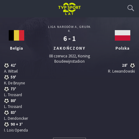
LIGA NARODÓW A, GRUPA
4.
6 - 1
Belgia
ZAKOŃCZONY
Polska
08 czerwca 2022, Koning
Boudewijnstadion
42'
28'
A. Witsel
R. Lewandowski
59'
K. De Bruyne
73'
L. Trossard
80'
L. Trossard
83'
L. Dendoncker
90
+ 3'
I. Lois Openda