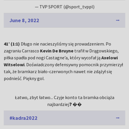
— TVP SPORT (@sport_tvppl)
June 8, 2022
41’ (1:1)
Długo nie nacieszyliśmy się prowadzeniem. Po
zagraniu Carrasco
Kevin De Bruyne
trafił w Drągowskiego,
piłka spadła pod nogi Castagne’a, który wycofał ją
Axelowi
Witselowi
. Doświadczony defensywny pomocnik przymierzył
tak, że bramkarz biało-czerwonych nawet nie zdążył się
podnieść. Piękny gol.
Łatwo, zbyt łatwo... Czyje konto ta bramka obciąża
najbardziej❓ ��
#kadra2022