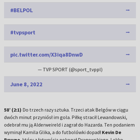
#BELPOL
#tvpsport
pic.twitter.com/X3iqa8DnwD
— TVP SPORT (@sport_tvppl)
June 8, 2022
58’ (2:1)
Do trzech razy sztuka. Trzeci atak Belgów w ciągu
dwóch minut przyniósł im gola. Piłkę stracił Lewandowski,
odebrał mu ją Alderweireld i zagrał do Hazarda. Ten podaniem
wyminął Kamila Glika, a do futbolówki dopadł
Kevin De
Bruyne
, który z łatwością pokonał Drągowskiego. Lekko,