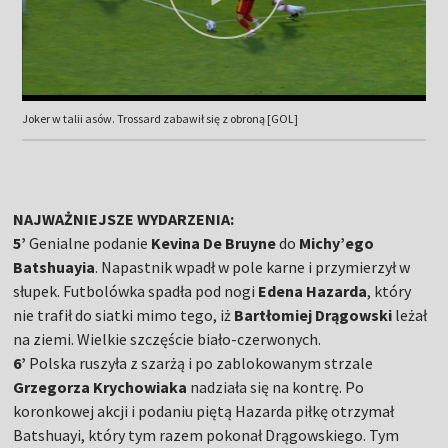
Joker w talii asów. Trossard zabawił się z obroną [GOL]
NAJWAŻNIEJSZE WYDARZENIA:
5’
Genialne podanie
Kevina De Bruyne
do
Michy’ego
Batshuayia
. Napastnik wpadł w pole karne i przymierzył w
słupek. Futbolówka spadła pod nogi
Edena Hazarda
, który
nie trafił do siatki mimo tego, iż
Bartłomiej Drągowski
leżał
na ziemi. Wielkie szczęście biało-czerwonych.
6’
Polska ruszyła z szarżą i po zablokowanym strzale
Grzegorza Krychowiaka
nadziała się na kontrę. Po
koronkowej akcji i podaniu piętą Hazarda piłkę otrzymał
Batshuayi, który tym razem pokonał Drągowskiego. Tym