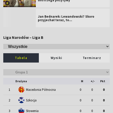
dostrzega pozytywy
Jan Bednarek: Lewandowski? Skoro
przyjechał teraz, to…
Liga Narodów – Liga B
Tabela
Wyniki
Terminarz
Drużyna
M
+/-
Pkt
1
Macedonia Północna
0
0
0
2
Szkocja
0
0
0
3
Słowenia
0
0
0