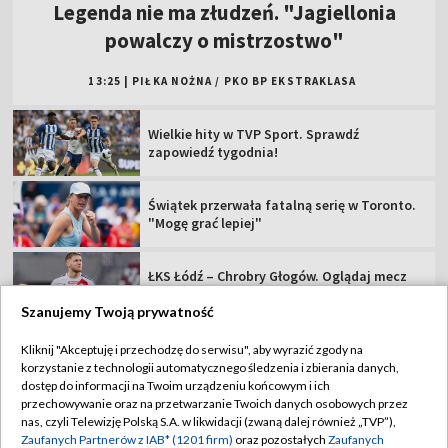
Legenda nie ma złudzeń. "Jagiellonia
powalczy o mistrzostwo"
13:25
|
PIŁKA NOŻNA
/
PKO BP EKSTRAKLASA
Wielkie hity w TVP Sport. Sprawdź
zapowiedź tygodnia!
Świątek przerwała fatalną serię w Toronto.
"Mogę grać lepiej"
ŁKS Łódź – Chrobry Głogów. Oglądaj mecz
Betclic 1 Ligi! [NA ŻYWO]
Szanujemy Twoją prywatność
Tour de Pologne: studio przed 7. etapem
Kliknij "Akceptuję i przechodzę do serwisu", aby wyrazić zgody na
[ZAPIS]
korzystanie z technologii automatycznego śledzenia i zbierania danych,
dostęp do informacji na Twoim urządzeniu końcowym i ich
przechowywanie oraz na przetwarzanie Twoich danych osobowych przez
Nie żyje Włodzimierz Rezner. Dziennikarz
nas, czyli Telewizję Polską S.A. w likwidacji (zwaną dalej również „TVP”),
zmarł po walce z chorobą
Zaufanych Partnerów z IAB* (1201 firm)
oraz pozostałych
Zaufanych