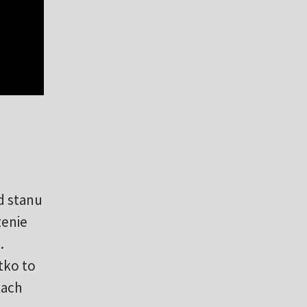
od stanu
zenie
.
tko to
kach