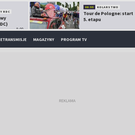
08:55
KOLARSTWO
Y RDC
Tour de Pologne: start
owy
5. etapu
RDC)
8:00
ETRANSMISJE
MAGAZYNY
PROGRAM TV