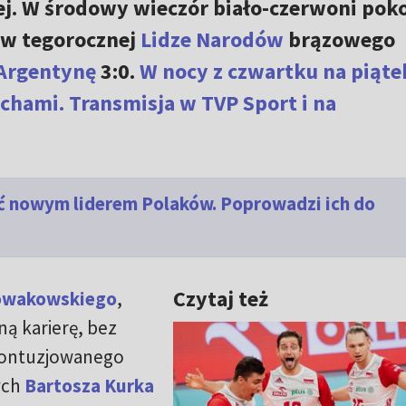
j. W środowy wieczór biało-czerwoni poko
w tegorocznej
Lidze Narodów
brązowego
Argentynę
3:0.
W nocy z czwartku na piąte
chami. Transmisja w TVP Sport i na
być nowym liderem Polaków. Poprowadzi ich do
Czytaj też
owakowskiego
,
ną karierę, bez
kontuzjowanego
ych
Bartosza Kurka