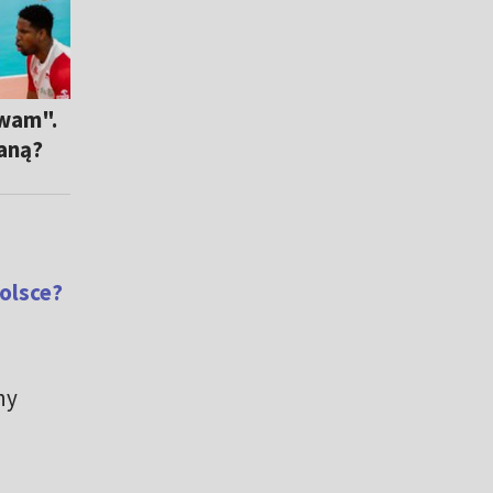
ewam".
ianą?
Polsce?
ny