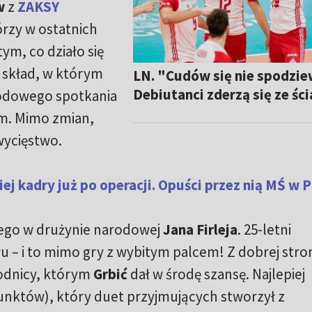
w
z
ZAKSY
órzy w ostatnich
tym, co działo się
, skład, w którym
LN. "Cudów się nie spodzi
Debiutanci zderzą się ze śc
rodowego spotkania
m. Mimo zmian,
wycięstwo.
ej kadry już po operacji. Opuści przez nią MŚ w 
cego w drużynie narodowej
Jana Firleja
. 25-letni
u – i to mimo gry z wybitym palcem! Z dobrej stro
wodnicy, którym
Grbić
dał w środę szansę. Najlepiej
unktów), który duet przyjmujących stworzył z