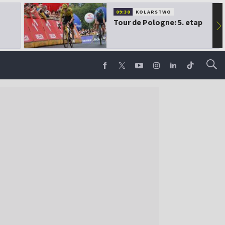
09:30
KOLARSTWO
Tour de Pologne: 5. etap
▶