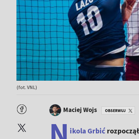
(fot. VNL)
Maciej Wojs
OBSERWUJ
N
ikola Grbić
rozpoczął 