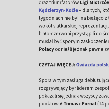
oraz triumfatorów
Ligi Mistrzó
Kędzierzyn-Koźle
– dla tych, kt
tygodniach nie byli na bieżąco z 
wokół siatkarskiej reprezentacji
biało-czerwoni przystąpili do ś
musiał być sporym zaskoczenie
Polacy
odnieśli jednak pewne z
CZYTAJ WIĘCEJ:
Gwiazda polski
Spora w tym zasługa debiutują
rozgrywający był liderem zespoł
pokazali się jednak wszyscy za
punktował
Tomasz Fornal
(14 p