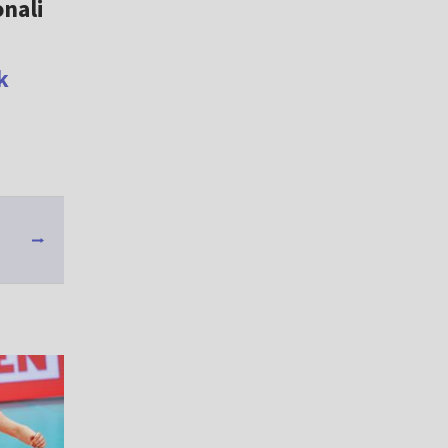
nali
k