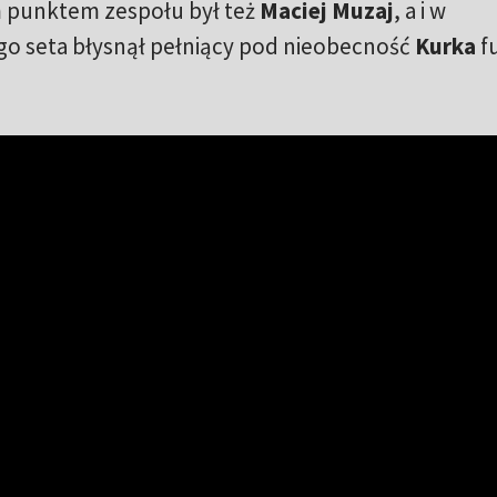
m punktem zespołu był też
Maciej Muzaj
, a i w
 seta błysnął pełniący pod nieobecność
Kurka
f