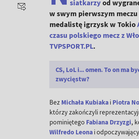
siatkarzy
od wygrane
w swym pierwszym meczu 
medalistę igrzysk w Tokio
czasu polskiego mecz z Wło
TVPSPORT.PL
.
CS, LoL i... omen. To on ma 
zwycięstw?
Bez
Michała Kubiaka
i
Piotra N
którzy zakończyli reprezentacyj
pominiętego
Fabiana Drzyzgi
, 
Wilfredo Leona
i odpoczywając