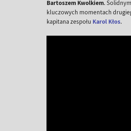
Bartoszem Kwolkiem
. Solidny
kluczowych momentach drugiego
kapitana zespołu
Karol Kłos
.