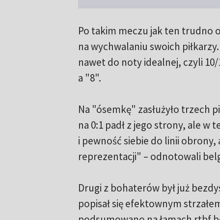
Po takim meczu jak ten trudno o
na wychwalaniu swoich piłkarzy. 
nawet do noty idealnej, czyli 10
a "8".
Na "ósemkę" zasłużyło trzech pi
na 0:1 padł z jego strony, ale w
i pewność siebie do linii obrony
reprezentacji" – odnotowali belg
Drugi z bohaterów był już bezdy
popisał się efektownym strzałem
podsumowano na łamach rtbf.b