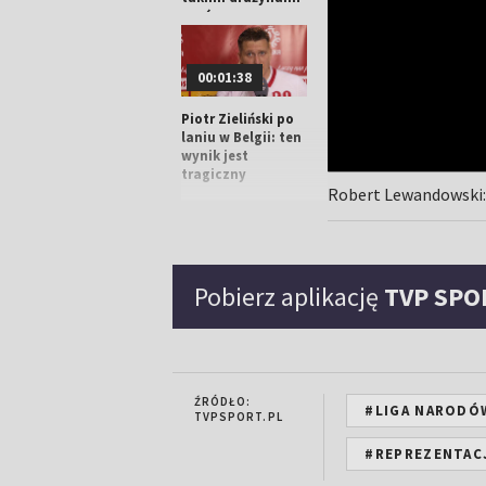
grać
00:01:38
Piotr Zieliński po
laniu w Belgii: ten
wynik jest
tragiczny
Robert Lewandowski: 
00:03:26
Pobierz aplikację
TVP SPO
Czesław
Michniewicz: do
przerwy
dotrzymaliśmy
Belgii kroku
ŹRÓDŁO:
#LIGA NARODÓ
TVPSPORT.PL
#REPREZENTACJ