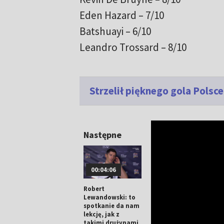
Eden Hazard – 7/10
Batshuayi – 6/10
Leandro Trossard – 8/10
Strzelił pięknego gola Polsce
Następne
00:04:06
Robert
Lewandowski: to
spotkanie da nam
lekcję, jak z
takimi drużynami