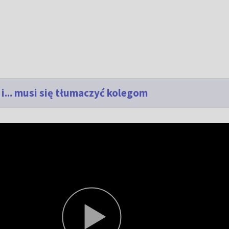
 i... musi się tłumaczyć kolegom