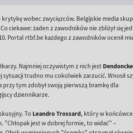
 krytykę wobec zwycięzców. Belgijskie media skupi
Co ciekawe: żaden z zawodników nie zbliżył się je
/10. Portal rtbf.be każdego z zawodników ocenił mi
łkarzy. Najmniej oczywistym z nich jest
Dendoncke
 tej sytuacji trudno mu cokolwiek zarzucić. Wnosił 
, a przy tym zdobył swoją pierwszą bramkę dla
ijscy dziennikarze.
skusyjny. To
Leandro Trossard
, który w końcówce
. "Chłopak jest w dobrej formie, to widać" –
e. Obok wymienionych "ósemkę" otrzymał równi