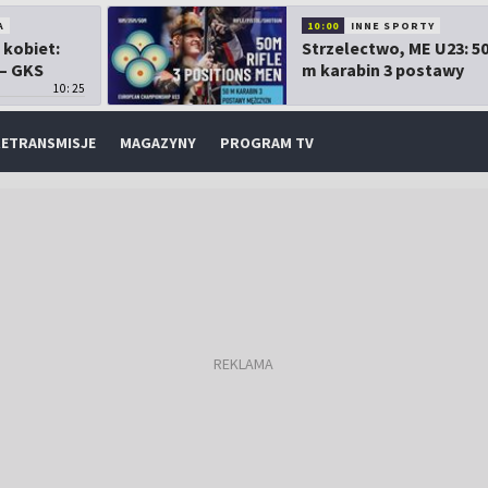
A
10:00
INNE SPORTY
 kobiet:
Strzelectwo, ME U23: 5
 – GKS
m karabin 3 postawy
10:25
mężczyzn
ETRANSMISJE
MAGAZYNY
PROGRAM TV