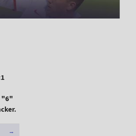
:1
 "6"
cker.