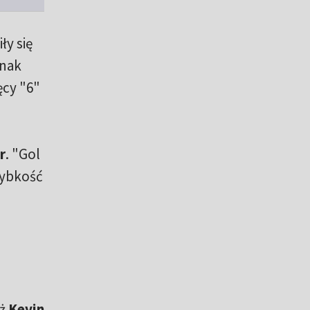
ły się
dnak
ęcy "6"
r
. "Gol
szybkość
eż
Kevin