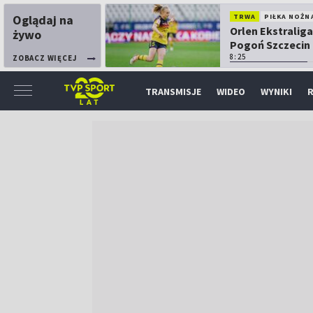
Oglądaj na
TRWA
PIŁKA NOŻN
Orlen Ekstraliga
żywo
Pogoń Szczecin
Górnik Łęczna
8:25
ZOBACZ WIĘCEJ
TRANSMISJE
WIDEO
WYNIKI
R