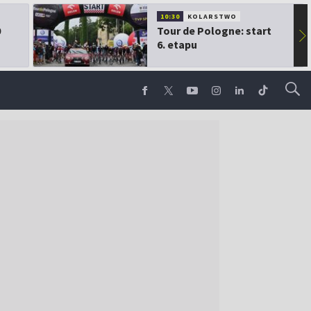
10:30
KOLARSTWO
0
Tour de Pologne: start
▶
6. etapu