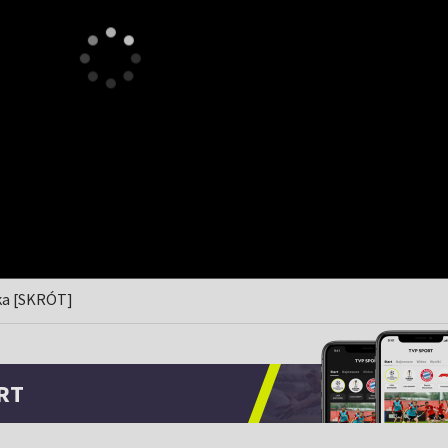
ska [SKRÓT]
RT