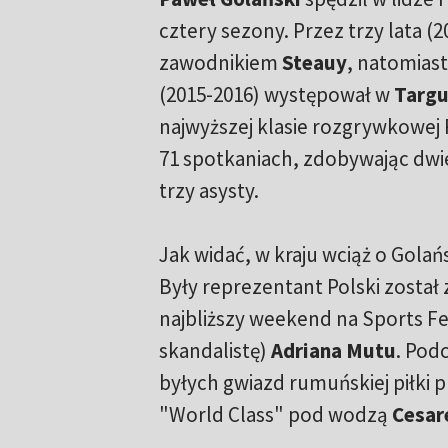
cztery sezony. Przez trzy lata (2
zawodnikiem
Steauy
, natomiast
(2015-2016) występował w
Targu
najwyższej klasie rozgrywkowej 
71 spotkaniach, zdobywając dwie 
trzy asysty.
Jak widać, w kraju wciąż o Golań
Były reprezentant Polski został
najbliższy weekend na Sports Fe
skandalistę)
Adriana Mutu
. Pod
byłych gwiazd rumuńskiej piłki
"World Class" pod wodzą
Cesar