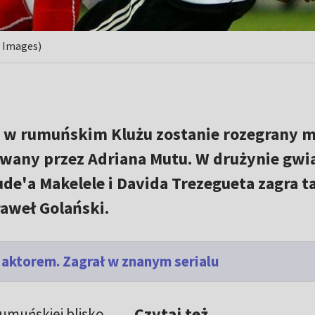
y Images)
lę w rumuńskim Klużu zostanie rozegrany 
any przez Adriana Mutu. W drużynie gwi
de'a Makelele i Davida Trezegueta zagra t
Paweł Golański.
. aktorem. Zagrał w znanym serialu
Czytaj też
rumuńskiej blisko