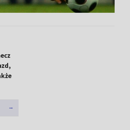
mecz
azd,
akże