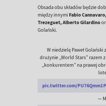
Obsada obu składów będzie dobo
między innymi
Fabio Cannavaro,
Trezeguet, Alberto Gilardino
or
Golański.
W niedzielę Paweł Golański
drużynie „World Stars” razem z
„konkurentem” na prawej obron
lot
pic.twitter.com/PU76Qmm1
— M