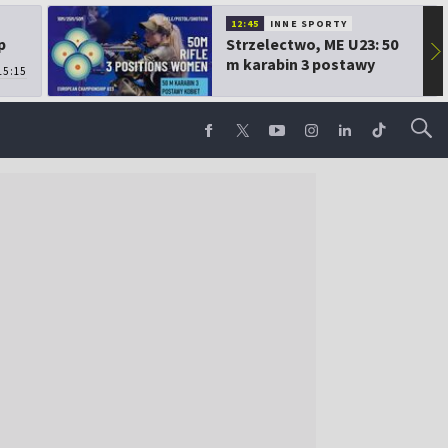
12:45
INNE SPORTY
p
Strzelectwo, ME U23: 50
▶
m karabin 3 postawy
15:15
kobiet