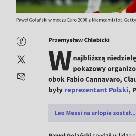
Paweł Golański w meczu Euro 2008 z Niemcami (fot. Gett
Przemysław Chlebicki
W
najbliższą niedzie
pokazowy organizow
obok Fabio Cannavaro, Clau
były
reprezentant Polski
, 
Leo Messi na urlopie został..
Paweł Golański
spędził w lidze 