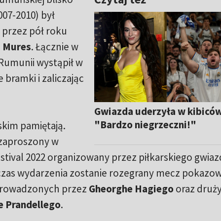
007-2010) był
 przez pół roku
 Mures
. Łącznie w
Rumunii wystąpił w
bramki i zaliczając
Gwiazda uderzyła w kibiców
"Bardzo niegrzeczni!"
skim pamiętają.
 zaproszony w
stival 2022 organizowany przez piłkarskiego gwiazd
czas wydarzenia zostanie rozegrany mecz pokazo
 prowadzonych przez
Gheorghe Hagiego
oraz druż
e Prandellego
.