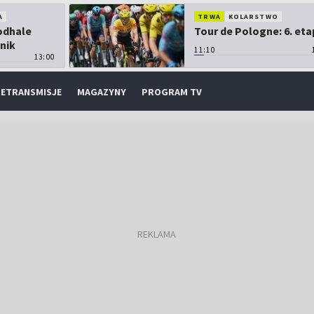
A
TRWA
KOLARSTWO
Podhale
Tour de Pologne: 6. eta
nik
11:10
13:00
ETRANSMISJE
MAGAZYNY
PROGRAM TV