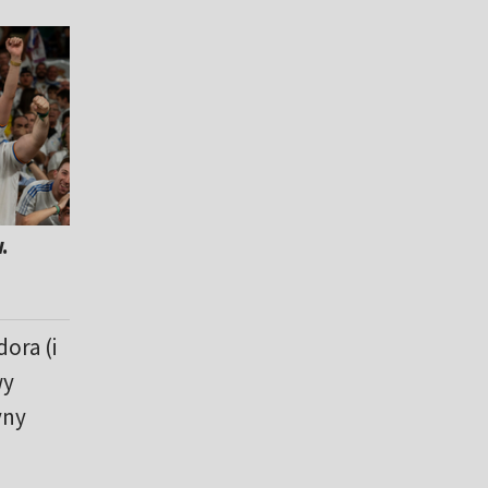
.
ora (i
wy
yny