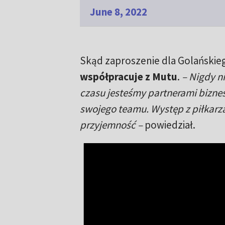
June 8, 2022
Skąd zaproszenie dla Golańskieg
współpracuje z Mutu
.
– Nigdy n
czasu jesteśmy partnerami biznes
swojego teamu. Występ z piłkarza
przyjemność –
powiedział.