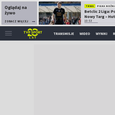
Oglądaj na
TRWA
PIŁKA NOŻN
Betclic 2 Liga: 
żywo
Nowy Targ – Hut
Kraków
10:53
ZOBACZ WIĘCEJ
TRANSMISJE
WIDEO
WYNIKI
R