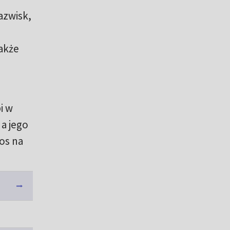
azwisk,
także
i w
a jego
os na