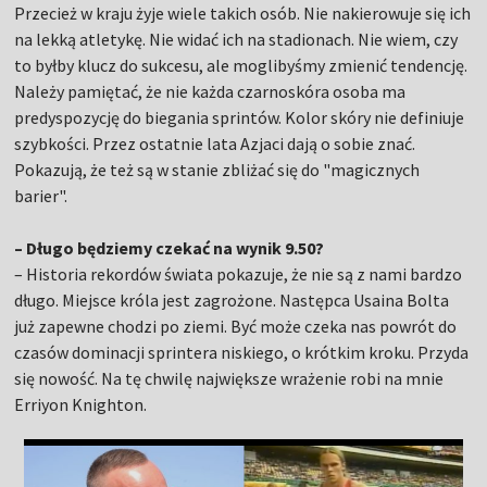
Przecież w kraju żyje wiele takich osób. Nie nakierowuje się ich
na lekką atletykę. Nie widać ich na stadionach. Nie wiem, czy
to byłby klucz do sukcesu, ale moglibyśmy zmienić tendencję.
Należy pamiętać, że nie każda czarnoskóra osoba ma
predyspozycję do biegania sprintów. Kolor skóry nie definiuje
szybkości. Przez ostatnie lata Azjaci dają o sobie znać.
Pokazują, że też są w stanie zbliżać się do "magicznych
barier".
– Długo będziemy czekać na wynik 9.50?
– Historia rekordów świata pokazuje, że nie są z nami bardzo
długo. Miejsce króla jest zagrożone. Następca Usaina Bolta
już zapewne chodzi po ziemi. Być może czeka nas powrót do
czasów dominacji sprintera niskiego, o krótkim kroku. Przyda
się nowość. Na tę chwilę największe wrażenie robi na mnie
Erriyon Knighton.