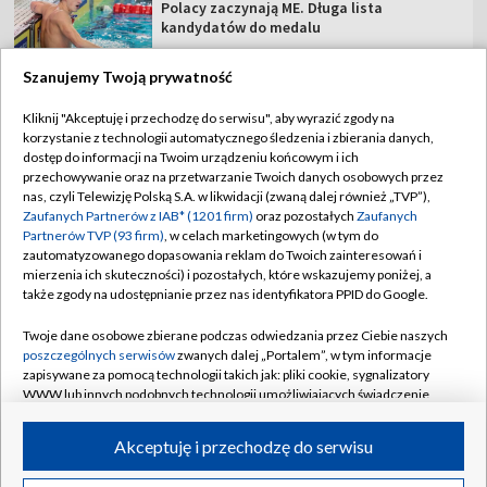
Polacy zaczynają ME. Długa lista
kandydatów do medalu
Szanujemy Twoją prywatność
Kliknij "Akceptuję i przechodzę do serwisu", aby wyrazić zgody na
korzystanie z technologii automatycznego śledzenia i zbierania danych,
TVP
dostęp do informacji na Twoim urządzeniu końcowym i ich
Abonament TVP
Regulamin TVP
przechowywanie oraz na przetwarzanie Twoich danych osobowych przez
nas, czyli Telewizję Polską S.A. w likwidacji (zwaną dalej również „TVP”),
Polityka prywatności
Sklep TVP
Zaufanych Partnerów z IAB* (1201 firm)
oraz pozostałych
Zaufanych
Partnerów TVP (93 firm)
, w celach marketingowych (w tym do
Biuro Reklamy
Moje zgody
zautomatyzowanego dopasowania reklam do Twoich zainteresowań i
mierzenia ich skuteczności) i pozostałych, które wskazujemy poniżej, a
Oferta Handlowa
Biuro reklamy
także zgody na udostępnianie przez nas identyfikatora PPID do Google.
Telegazeta ogłoszenia
Kontakt
Twoje dane osobowe zbierane podczas odwiedzania przez Ciebie naszych
Emisja w TVP
poszczególnych serwisów
zwanych dalej „Portalem”, w tym informacje
zapisywane za pomocą technologii takich jak: pliki cookie, sygnalizatory
Kanały
Rada Programowa
WWW lub innych podobnych technologii umożliwiających świadczenie
dopasowanych i bezpiecznych usług, personalizację treści oraz reklam,
Ogłoszenia przetargowe
udostępnianie funkcji mediów społecznościowych oraz analizowanie
©2026 Telewizja Polska Spółka Akcyjna w likwidacji
Akceptuję i przechodzę do serwisu
ruchu w Internecie.
Akademia Telewizyjna