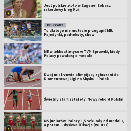
Jest polskie złoto w Eugene! Zobacz
rekordowy bieg Kuś
POLECAMY
To dlatego nie możecie przegapić ME.
Pojedynki, podteksty, show
ME w lekkoatletyce w TVP. Sprawdź, kiedy
Polacy powalczą o medale
Dwaj mistrzowie olimpijscy zgłoszeni do
Diamentowej Ligi na Śląsku. I Polak
Świetny start sztafety. Nowy rekord Polski!
MŚ juniorów. Polacy 1,5 sekundy od medalu,
a potem... dyskwalifikacja [WIDEO]