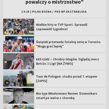
powalczy o mistrzostwo"
13:25
|
PIŁKA NOŻNA
/
PKO BP EKSTRAKLASA
Wielkie hity w TVP Sport. Sprawdź
zapowiedź tygodnia!
Świątek przerwała fatalną serię w Toronto.
"Mogę grać lepiej"
ŁKS Łódź – Chrobry Głogów. Oglądaj mecz
Betclic 1 Ligi! [NA ŻYWO]
Tour de Pologne: studio przed 7. etapem
[ZAPIS]
Nie żyje Włodzimierz Rezner. Dziennikarz
zmarł po walce z chorobą