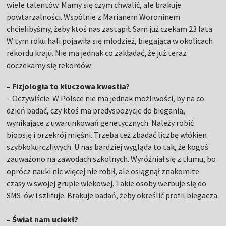
wiele talentów. Mamy się czym chwalić, ale brakuje
powtarzalności. Wspólnie z Marianem Woroninem
chcielibyśmy, żeby ktoś nas zastąpił. Sam już czekam 23 lata.
W tym roku hali pojawiła się młodzież, biegająca w okolicach
rekordu kraju. Nie ma jednak co zakładać, że już teraz
doczekamy się rekordów.
– Fizjologia to kluczowa kwestia?
– Oczywiście. W Polsce nie ma jednak możliwości, by na co
dzień badać, czy ktoś ma predyspozycje do biegania,
wynikające z uwarunkowań genetycznych. Należy robić
biopsję i przekrój mięśni. Trzeba też zbadać liczbę włókien
szybkokurczliwych. U nas bardziej wygląda to tak, że kogoś
zauważono na zawodach szkolnych. Wyróżniał się z tłumu, bo
oprócz nauki nic więcej nie robił, ale osiągnął znakomite
czasy w swojej grupie wiekowej. Takie osoby werbuje się do
SMS-ów i szlifuje. Brakuje badań, żeby określić profil biegacza.
– Świat nam uciekł?