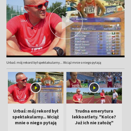
Urbaś: mój rekord był spektakularny... Wciąż mnie o niego pytają
Urbaś: mój rekord był
Trudna emerytura
M
spektakularny... Wciąż
lekkoatlety. "Kolce?
mnie o niego pytają
Już ich nie założę"