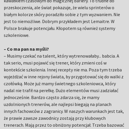
kawałkiem czasowym do magicznej bariery. To trudne do
przeskoczenia, ale świat pokazuje, że wielu sprinterów o
białym kolorze skóry poradziło sobie z tym wyzwaniem. Nie
jest to niemożliwe. Dobrym przykładem jest Lemaitre. W
Polsce brakuje potencjału. Kłopotem są również systemy
szkoleniowe.
– Co ma pan na myśli?
– Musimy czekać na talent, który wytrenowałaby... babcia. A
tak serio, musi pojawić się trener, który zmieni coś w
kontekście szkolenia. Innej recepty nie ma. Poza tym trzeba
wyjeżdżać w inne rejony świata, by przygotować się do walki z
czołówką. Może już mamy świetnego szkoleniowca, który
nadal nie trafił na perełkę. Dużo elementów musi zadziałać
jednocześnie. Bardzo często zdarza się, że mamy
uzdolnionych trenerów, ale najlepsi biegają na planach
innych fachowców z zagranicy. W naszych warunkach jest tak,
że prawie zawsze zawodnicy zostają przy klubowych
trenerach. Mają przez to obniżony potencjał. Trzeba bazować