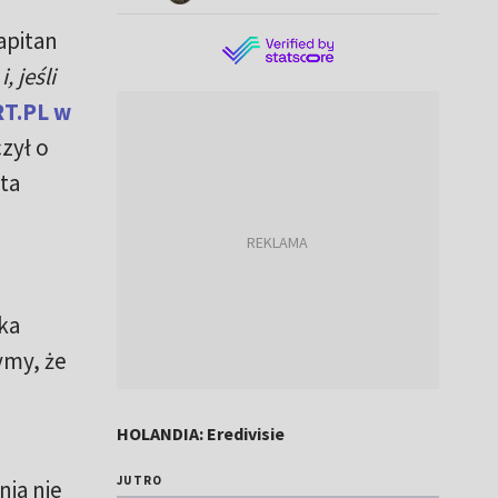
kapitan
 jeśli
T.PL w
zył o
ta
ka
ymy, że
HOLANDIA: Eredivisie
JUTRO
nia nie