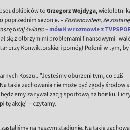
 pseudokibiców to
Grzegorz Wojdyga
, wieloletni 
po poprzednim sezonie. –
Postanowiłem, że zostanę i,
gaszę tutaj światło
–
mówił w rozmowie z TVPSPOR
ał się z olbrzymimi problemami finansowymi i walc
ał przy Konwiktorskiej i pomógł Polonii w tym, by 
zarnych Koszul. "Jesteśmy oburzeni tym, co dziś
 Na takie zachowania nie może być zgody środowis
i będziemy za rywalizacją sportową na boisku. Licz
pi tę akcję" – czytamy.
 zastaliśmy na naszym stadionie. Na takie zachowa