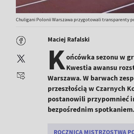
Chuligani Polonii Warszawa przygotowali transparenty pod
Maciej Rafalski
K
ońcówka sezonu w grup
Kwestia awansu rozst
Warszawa. W barwach zespo
przeszłością w Czarnych K
postanowili przypomnieć i
bezpośrednim spotkaniem.
ROCZNICA MISTRZOSTWA PO