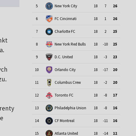
5
New York City
18
7
26
6
FC Cincinnati
18
1
26
7
Charlotte FC
18
2
25
nkt
8
New York Red Bulls
18
-10
25
a.
9
D.C. United
18
-3
23
ych
10
Orlando City
18
-17
20
zu.
11
Columbus Crew
18
-2
20
12
Toronto FC
18
-8
17
arenty
13
Philadelphia Union
18
-8
16
ze
14
CF Montreal
18
-11
16
15
Atlanta United
18
-14
12