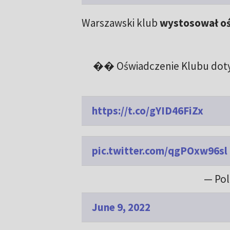
Warszawski klub
wystosował o
�� Oświadczenie Klubu dotycz
https://t.co/gYID46FiZx
pic.twitter.com/qgPOxw96sl
— Pol
June 9, 2022