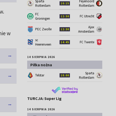
Sparta
Feyenoord
10:15
Rotterdam
Rotterdam
w.
FC
FC Utrecht
12:30
Groningen
Ajax
PEC Zwolle
12:30
Amsterdam
nie w
sc
FC Twente
14:45
Heerenveen
14 SIERPNIA 2026
Piłka nożna
Sparta
Telstar
18:00
Rotterdam
TURCJA: Super Lig
14 SIERPNIA 2026