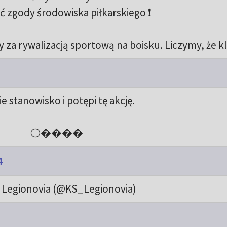
 zgody środowiska piłkarskiego ❗
y za rywalizacją sportową na boisku. Liczymy, że k
e stanowisko i potępi tę akcję.
⚪����
4
 Legionovia (@KS_Legionovia)