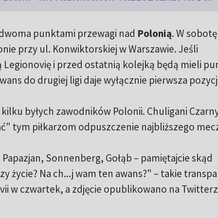
 z dwoma punktami przewagi nad
Polonią
. W sobotę
onie przy ul. Konwiktorskiej w Warszawie. Jeśli
Legionovię i przed ostatnią kolejką będą mieli pu
wans do drugiej ligi daje wyłącznie pierwsza pozycj
kilku byłych zawodników Polonii. Chuligani Czarn
ć" tym piłkarzom odpuszczenie najbliższego mec
 Papazjan, Sonnenberg, Gołąb – pamiętajcie skąd
czy życie? Na ch...j wam ten awans?" – takie transp
ovii w czwartek, a zdjęcie opublikowano na Twitter