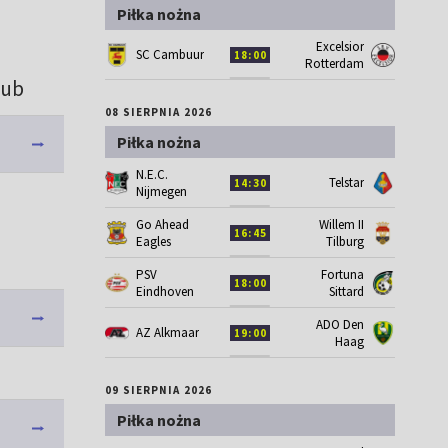
Piłka nożna
Excelsior
SC Cambuur
18:00
Rotterdam
lub
08 SIERPNIA 2026
Piłka nożna
N.E.C.
Telstar
14:30
Nijmegen
Go Ahead
Willem II
16:45
Eagles
Tilburg
PSV
Fortuna
18:00
Eindhoven
Sittard
ADO Den
AZ Alkmaar
19:00
Haag
09 SIERPNIA 2026
Piłka nożna