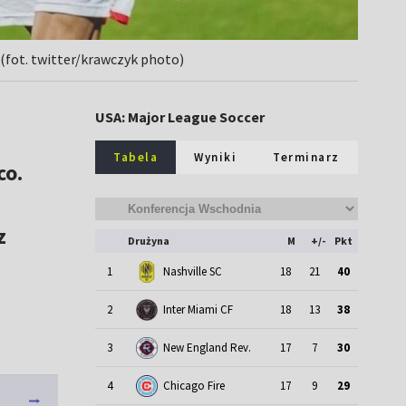
(fot. twitter/krawczyk photo)
USA: Major League Soccer
Tabela
Wyniki
Terminarz
co.
z
Drużyna
M
+/-
Pkt
1
Nashville SC
18
21
40
2
Inter Miami CF
18
13
38
3
New England Rev.
17
7
30
4
Chicago Fire
17
9
29