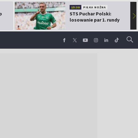
15:30
PIŁKA NOŻNA
p
STS Puchar Polski:
▶
losowanie par 1. rundy