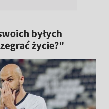
 swoich byłych
rzegrać życie?"