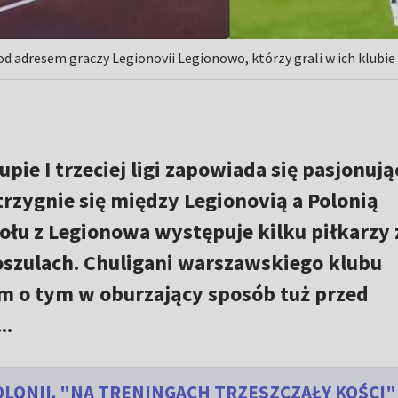
 adresem graczy Legionovii Legionowo, którzy grali w ich klubie 
ie I trzeciej ligi zapowiada się pasjonują
rzygnie się między Legionovią a Polonią
łu z Legionowa występuje kilku piłkarzy 
oszulach. Chuligani warszawskiego klubu
m o tym w oburzający sposób tuż przed
..
LONII. "NA TRENINGACH TRZESZCZAŁY KOŚCI"