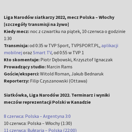
Liga Narodów siatkarzy 2022, mecz Polska – Włochy
[szczegóły transmisji na żywo]
Kiedy mecz:
noc z czwartku na piątek, 10 czerwca o godzinie
1:30
Transmisja:
od 0:35 w TVP Sport, TVPSPORT.PL,
aplikacji
mobilnej
oraz
Smart TV
, od 0:55 w TVP 1
Kto skomentuje:
Piotr Dębowski, Krzysztof Ignaczak
Prowadzący studio:
Marcin Rams
Goście/eksperci:
Witold Roman, Jakub Bednaruk
Reporterzy:
Filip Czyszanowski (Ottawa)
Siatkówka, Liga Narodów 2022. Terminarz i wyniki
meczów reprezentacji Polski w Kanadzie
8 czerwca: Polska – Argentyna 3:0
10 czerwca: Polska – Włochy (1:30)
11 czerwca: Bułgaria – Polska (22:00)