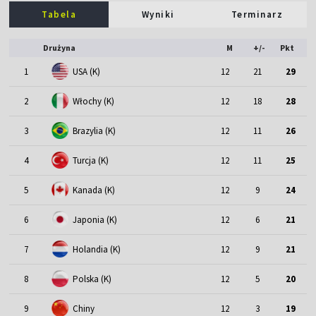
Tabela
Wyniki
Terminarz
Drużyna
M
+/-
Pkt
1
USA (K)
12
21
29
2
Włochy (K)
12
18
28
3
Brazylia (K)
12
11
26
4
Turcja (K)
12
11
25
5
Kanada (K)
12
9
24
6
Japonia (K)
12
6
21
7
Holandia (K)
12
9
21
8
Polska (K)
12
5
20
9
Chiny
12
3
19