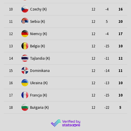
10
Czechy (K)
12
-4
16
11
Serbia (K)
12
5
20
12
Niemcy (K)
12
-4
17
13
Belgia (K)
12
-15
10
14
Tajlandia (K)
12
-11
12
15
Dominikana
12
-14
11
16
Ukraina (K)
12
-13
10
17
Francja (K)
12
-15
10
18
Bułgaria (K)
12
-22
5