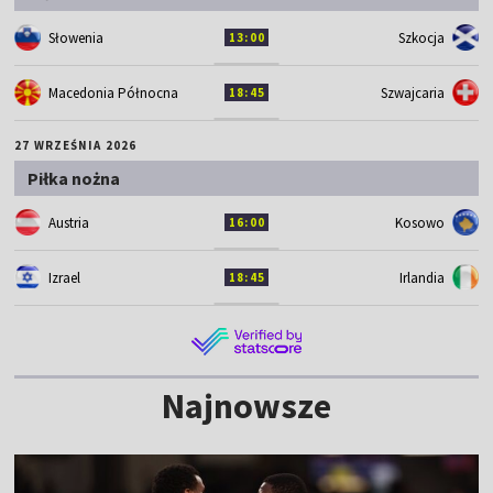
Słowenia
Szkocja
13:00
Macedonia Północna
Szwajcaria
18:45
27 WRZEŚNIA 2026
Piłka nożna
Austria
Kosowo
16:00
Izrael
Irlandia
18:45
Najnowsze