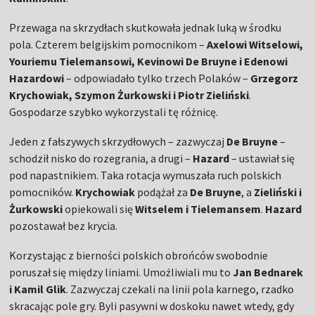
Przewaga na skrzydłach skutkowała jednak luką w środku
pola. Czterem belgijskim pomocnikom –
Axelowi Witselowi,
Youriemu Tielemansowi, Kevinowi De Bruyne i Edenowi
Hazardowi
– odpowiadało tylko trzech Polaków –
Grzegorz
Krychowiak, Szymon Żurkowski i Piotr Zieliński
.
Gospodarze szybko wykorzystali tę różnicę.
Jeden z fałszywych skrzydłowych – zazwyczaj
De Bruyne
–
schodził nisko do rozegrania, a drugi –
Hazard
– ustawiał się
pod napastnikiem. Taka rotacja wymuszała ruch polskich
pomocników.
Krychowiak
podążał za
De Bruyne
, a
Zieliński i
Żurkowski
opiekowali się
Witselem i Tielemansem
.
Hazard
pozostawał bez krycia.
Korzystając z bierności polskich obrońców swobodnie
poruszał się między liniami. Umożliwiali mu to
Jan Bednarek
i Kamil Glik
. Zazwyczaj czekali na linii pola karnego, rzadko
skracając pole gry. Byli pasywni w doskoku nawet wtedy, gdy