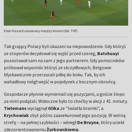
Eden Hazard ustawiony między liniami (fot. TVP)
Tak grający Polacy byli skazani na niepowodzenie. Gdy któryś
ze stoperów decydował się wyjść przed szereg,
Batshuayi
pozostawał sam na sam z jego partnerem. Gdy pomocników
próbował wspomóc któryś ze skrzydłowych, Belgowie
błyskawicznie przerzucali piłkę do boku. Tak, by ich
wahadłowy mógł wejść w pojedynek z bocznym obrońcą.
Gospodarze płynnie wymieniali się pozycjami, a goście ślepo
za nimi podążali. Widoczne było to choćby w akcji z 41. minuty.
Tielemans
wyciągnął
Glika
ze "światła bramki", a
Krychowiak
zbyt późno zaasekurował jego pozycję. W wolną
strefę – na pełnej szybkości – wbiegł
De Bruyne
, który uciekł
zdezorientowanemu
Żurkowskiemu
.