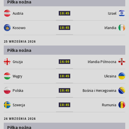
Piłka nożna
Austria
Izrael
18:45
Kosowo
Irlandia
18:45
25 WRZEŚNIA 2026
Piłka nożna
Gruzja
Irlandia Północna
16:00
Węgry
Ukraina
18:45
Polska
Bośnia i Hercegowina
18:45
Szwecja
Rumunia
18:45
26 WRZEŚNIA 2026
Piłka nożna