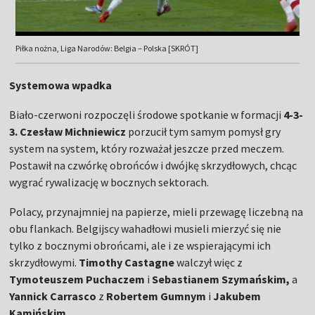
Piłka nożna, Liga Narodów: Belgia – Polska [SKRÓT]
Systemowa wpadka
Biało-czerwoni rozpoczęli środowe spotkanie w formacji
4-3-
3. Czesław Michniewicz
porzucił tym samym pomysł gry
system na system, który rozważał jeszcze przed meczem.
Postawił na czwórkę obrońców i dwójkę skrzydłowych, chcąc
wygrać rywalizację w bocznych sektorach.
Polacy, przynajmniej na papierze, mieli przewagę liczebną na
obu flankach. Belgijscy wahadłowi musieli mierzyć się nie
tylko z bocznymi obrońcami, ale i ze wspierającymi ich
skrzydłowymi.
Timothy Castagne
walczył więc z
Tymoteuszem Puchaczem
i
Sebastianem Szymańskim,
a
Yannick Carrasco
z
Robertem Gumnym
i
Jakubem
Kamińskim
.