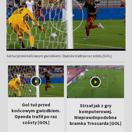
Gol tuż przed końcowym gwizdkiem. Openda trafił po raz szósty [GOL]
Gol tuż przed
Strzał jak z gry
końcowym gwizdkiem.
komputerowej.
Openda trafił po raz
Nieprawdopodobna
szósty [GOL]
bramka Trossarda [GOL]