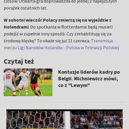
ciosów. Otwarta gra doprowadziła do jednej z najwyższych
porażek ostatnich lat.
W sobotni wieczór Polacy zmierzą się na wyjeździe z
Holendrami
. Do spotkania w Rotterdamie będą musieli
podejść w zupełnie inny sposób. Czy zrehabilitują się za
środową klęskę? To okaże się już 11 czerwca.
Transmisja
meczu Ligi Narodów Holandia – Polska w Telewizji Polskiej.
Czytaj też
Kontuzje liderów kadry po
Belgii. Michniewicz mówi,
co z "Lewym"