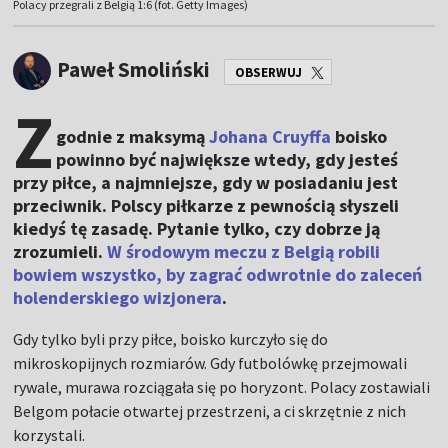
Polacy przegrali z Belgią 1:6 (fot. Getty Images)
Paweł Smoliński
OBSERWUJ
Z
godnie z maksymą
Johana Cruyffa
boisko
powinno być największe wtedy, gdy jesteś
przy piłce, a najmniejsze, gdy w posiadaniu jest
przeciwnik. Polscy piłkarze z pewnością słyszeli
kiedyś tę zasadę. Pytanie tylko, czy dobrze ją
zrozumieli.
W środowym meczu z Belgią robili
bowiem wszystko, by zagrać odwrotnie do zaleceń
holenderskiego wizjonera
.
Gdy tylko byli przy piłce, boisko kurczyło się do
mikroskopijnych rozmiarów. Gdy futbolówkę przejmowali
rywale, murawa rozciągała się po horyzont. Polacy zostawiali
Belgom połacie otwartej przestrzeni, a ci skrzętnie z nich
korzystali.