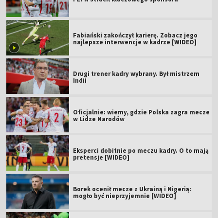
Fabiański zakończył karierę. Zobacz jego
najlepsze interwencje w kadrze [WIDEO]
Drugi trener kadry wybrany. Był mistrzem
Indii
Oficjalnie: wiemy, gdzie Polska zagra mecze
w Lidze Narodów
Eksperci dobitnie po meczu kadry. O to mają
pretensje [WIDEO]
Borek ocenił mecze z Ukrainą i Nigerią:
mogło być nieprzyjemnie [WIDEO]