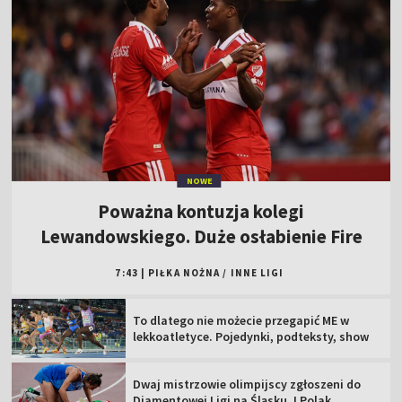
NOWE
Poważna kontuzja kolegi
Lewandowskiego. Duże osłabienie Fire
7:43
|
PIŁKA NOŻNA
/
INNE LIGI
To dlatego nie możecie przegapić ME w
lekkoatletyce. Pojedynki, podteksty, show
Dwaj mistrzowie olimpijscy zgłoszeni do
Diamentowej Ligi na Śląsku. I Polak