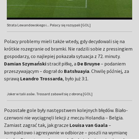
Strata Lewandowskiego i... Polacy się rozsypali [GOL]
Polacy problemy mieli także wtedy, gdy decydowali się na
krótkie rozegranie od bramki. Nie radzili sobie z pressingiem
gospodarzy, co najlepiej pokazała sytuacja z 72. minuty.
Damian Szymański
stracił piłkę, a
De Bruyne
– podaniem
przeszywającym – dograł do
Batshuayia
. Chwilę później, za
sprawą
Leandro Trossarda
, było już 3:1.
Joker w talii asów. Trossard zabawił się z obroną [GOL]
Pozostałe gole były następstwem kolejnych błędów. Biało-
czerwoni nie wyciągnęli lekcji z meczu Holandia – Belgia.
Zamiast zagrać tak, jak gracze
Louisa van Gaala
–
kompaktowo i agresywnie w odbiorze – poszli na wymianę