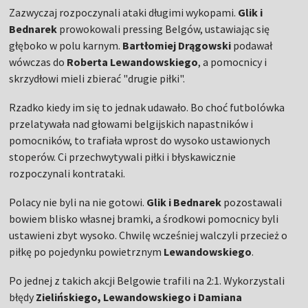
Zazwyczaj rozpoczynali ataki długimi wykopami.
Glik i
Bednarek
prowokowali pressing Belgów, ustawiając się
głęboko w polu karnym.
Bartłomiej Drągowski
podawał
wówczas do
Roberta Lewandowskiego
, a pomocnicy i
skrzydłowi mieli zbierać "drugie piłki".
Rzadko kiedy im się to jednak udawało. Bo choć futbolówka
przelatywała nad głowami belgijskich napastników i
pomocników, to trafiała wprost do wysoko ustawionych
stoperów. Ci przechwytywali piłki i błyskawicznie
rozpoczynali kontrataki.
Polacy nie byli na nie gotowi.
Glik i Bednarek
pozostawali
bowiem blisko własnej bramki, a środkowi pomocnicy byli
ustawieni zbyt wysoko. Chwilę wcześniej walczyli przecież o
piłkę po pojedynku powietrznym
Lewandowskiego
.
Po jednej z takich akcji Belgowie trafili na 2:1. Wykorzystali
błędy
Zielińskiego, Lewandowskiego i Damiana