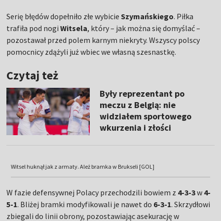
Serię błędów dopełniło złe wybicie
Szymańskiego
. Piłka
trafiła pod nogi
Witsela
, który – jak można się domyślać –
pozostawał przed polem karnym niekryty. Wszyscy polscy
pomocnicy zdążyli już wbiec we własną szesnastkę.
Czytaj też
Były reprezentant po
meczu z Belgią: nie
widziałem sportowego
wkurzenia i złości
Witsel huknął jak z armaty. Ależ bramka w Brukseli [GOL]
W fazie defensywnej Polacy przechodzili bowiem z
4-3-3
w
4-
5-1
. Bliżej bramki modyfikowali je nawet do
6-3-1
. Skrzydłowi
zbiegali do linii obrony, pozostawiając asekurację w