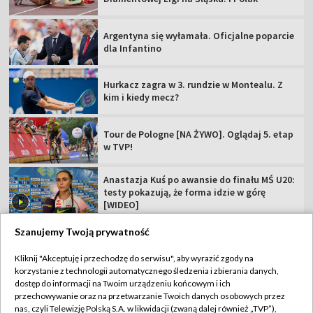
Argentyna się wyłamała. Oficjalne poparcie
dla Infantino
Hurkacz zagra w 3. rundzie w Montealu. Z
kim i kiedy mecz?
Tour de Pologne [NA ŻYWO]. Oglądaj 5. etap
w TVP!
Anastazja Kuś po awansie do finału MŚ U20:
testy pokazują, że forma idzie w górę
[WIDEO]
Szanujemy Twoją prywatność
Kliknij "Akceptuję i przechodzę do serwisu", aby wyrazić zgody na
korzystanie z technologii automatycznego śledzenia i zbierania danych,
TVP
dostęp do informacji na Twoim urządzeniu końcowym i ich
Abonament TVP
Regulamin TVP
przechowywanie oraz na przetwarzanie Twoich danych osobowych przez
nas, czyli Telewizję Polską S.A. w likwidacji (zwaną dalej również „TVP”),