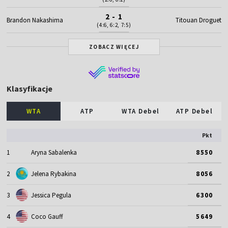
2 - 1
Brandon Nakashima
Titouan Droguet
(4:6, 6:2, 7:5)
ZOBACZ WIĘCEJ
Klasyfikacje
WTA
ATP
WTA Debel
ATP Debel
Pkt
1
Aryna Sabalenka
8550
2
Jelena Rybakina
8056
3
Jessica Pegula
6300
4
Coco Gauff
5649