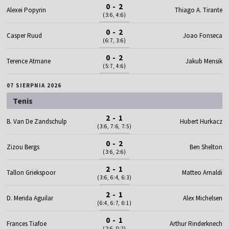
0 - 2
Alexei Popyrin
Thiago A. Tirante
(3:6, 4:6)
0 - 2
Casper Ruud
Joao Fonseca
(6:7, 3:6)
0 - 2
Terence Atmane
Jakub Mensik
(5:7, 4:6)
07 SIERPNIA 2026
Tenis
2 - 1
B. Van De Zandschulp
Hubert Hurkacz
(3:6, 7:6, 7:5)
0 - 2
Zizou Bergs
Ben Shelton
(3:6, 2:6)
2 - 1
Tallon Griekspoor
Matteo Arnaldi
(3:6, 6:4, 6:3)
2 - 1
D. Merida Aguilar
Alex Michelsen
(6:4, 6:7, 6:1)
0 - 1
Frances Tiafoe
Arthur Rinderknech
(2:6, 0:2)