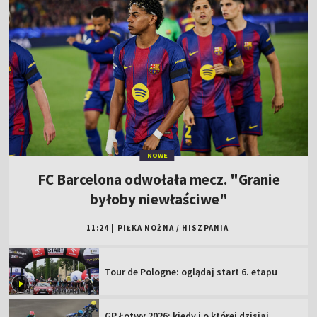
NOWE
FC Barcelona odwołała mecz. "Granie
byłoby niewłaściwe"
11:24
|
PIŁKA NOŻNA
/
HISZPANIA
Tour de Pologne: oglądaj start 6. etapu
GP Łotwy 2026: kiedy i o której dzisiaj