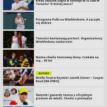
Kiedy Świątek zagra w turnieju WTA 1000 w
Toronto? O której mecz?
Przegrana Polki na Wimbledonie. A zaczęło
się dobrze
Tenisiści kontynuują protest. Organizatorzy
Wimbledonu zaskoczeni
Ważna chwila tenisowej ikony. Czekała na
nią... 65 lat
NA ŻYWO
Wielki finał w Rzymie! Jannik Sinner – Casper
Ruud [NA ŻYWO]
Świątek i gwiazdy tenisa z oficjalnym
pismem do władz. Chodzi o pieniądze