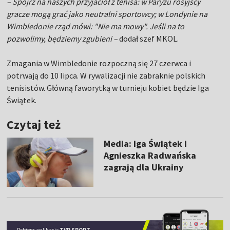
– Spójrz na naszych przyjaciół z tenisa: w Paryżu rosyjscy
gracze mogą grać jako neutralni sportowcy; w Londynie na
Wimbledonie rząd mówi: "Nie ma mowy". Jeśli na to
pozwolimy, będziemy zgubieni –
dodał szef MKOL.
Zmagania w Wimbledonie rozpoczną się 27 czerwca i
potrwają do 10 lipca. W rywalizacji nie zabraknie polskich
tenisistów. Główną faworytką w turnieju kobiet będzie
Iga
Świątek.
Czytaj też
Media: Iga Świątek i
Agnieszka Radwańska
zagrają dla Ukrainy
Pobierz aplikację
TVP SPORT