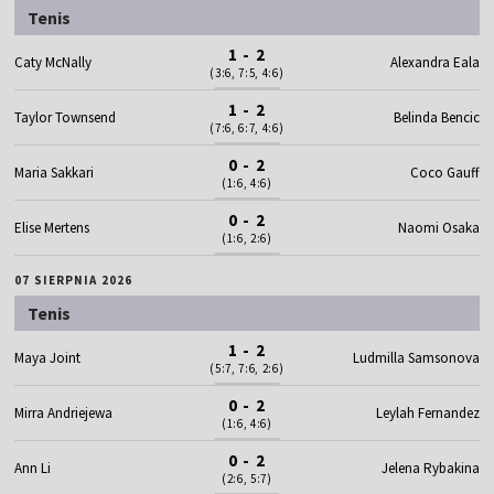
Tenis
1 - 2
Caty McNally
Alexandra Eala
(3:6, 7:5, 4:6)
1 - 2
Taylor Townsend
Belinda Bencic
(7:6, 6:7, 4:6)
0 - 2
Maria Sakkari
Coco Gauff
(1:6, 4:6)
0 - 2
Elise Mertens
Naomi Osaka
(1:6, 2:6)
07 SIERPNIA 2026
Tenis
1 - 2
Maya Joint
Ludmilla Samsonova
(5:7, 7:6, 2:6)
0 - 2
Mirra Andriejewa
Leylah Fernandez
(1:6, 4:6)
0 - 2
Ann Li
Jelena Rybakina
(2:6, 5:7)