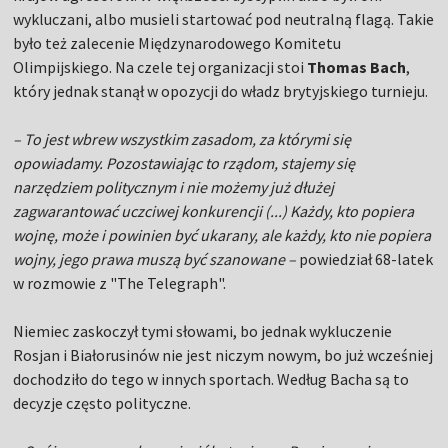
wykluczani, albo musieli startować pod neutralną flagą. Takie
było też zalecenie Międzynarodowego Komitetu
Olimpijskiego. Na czele tej organizacji stoi
Thomas Bach
,
który jednak stanął w opozycji do władz brytyjskiego turnieju.
– To jest wbrew wszystkim zasadom, za którymi się
opowiadamy. Pozostawiając to rządom, stajemy się
narzędziem politycznym i nie możemy już dłużej
zagwarantować uczciwej konkurencji (...) Każdy, kto popiera
wojnę, może i powinien być ukarany, ale każdy, kto nie popiera
wojny, jego prawa muszą być szanowane –
powiedział 68-latek
w rozmowie z "The Telegraph".
Niemiec zaskoczył tymi słowami, bo jednak wykluczenie
Rosjan i Białorusinów nie jest niczym nowym, bo już wcześniej
dochodziło do tego w innych sportach. Według Bacha są to
decyzje często polityczne.