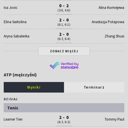
0 - 2
Iva Jovic
Alina Korniejewa
(3:6, 4:6)
2 - 0
Elina Switolina
Anastazja Potapowa
(6:1, 6:1)
2 - 0
Aryna Sabalenka
Zhang Shuai
(6:3, 6:4)
ZOBACZ WIĘCEJ
ATP (mężczyźni)
Wyniki
Terminarz
DZISIAJ
Tenis
2 - 0
Learner Tien
Tommy Paul
(6:3, 6:2)