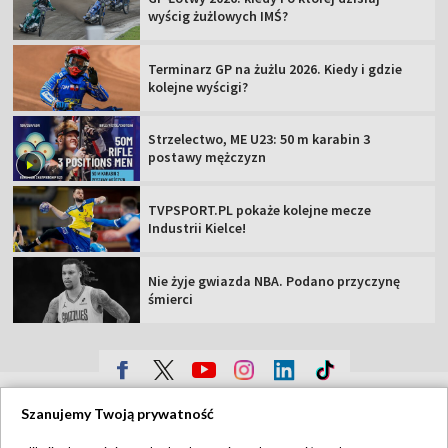
wyścig żużlowych IMŚ?
Terminarz GP na żużlu 2026. Kiedy i gdzie
kolejne wyścigi?
Strzelectwo, ME U23: 50 m karabin 3
postawy mężczyzn
TVPSPORT.PL pokaże kolejne mecze
Industrii Kielce!
Nie żyje gwiazda NBA. Podano przyczynę
śmierci
TVP
Szanujemy Twoją prywatność
Abonament TVP
Regulamin TVP