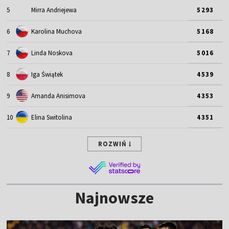
5
Mirra Andriejewa
5293
6
Karolina Muchova
5168
7
Linda Noskova
5016
8
Iga Świątek
4539
9
Amanda Anisimova
4353
10
Elina Switolina
4351
ROZWIŃ
Najnowsze