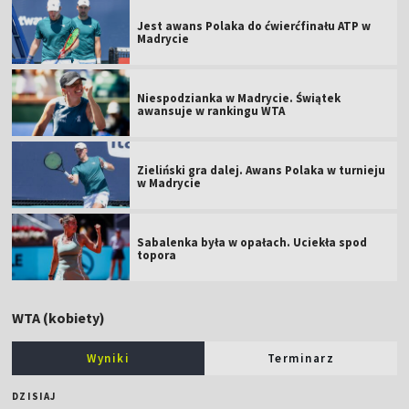
Jest awans Polaka do ćwierćfinału ATP w
Madrycie
Niespodzianka w Madrycie. Świątek
awansuje w rankingu WTA
Zieliński gra dalej. Awans Polaka w turnieju
w Madrycie
Sabalenka była w opałach. Uciekła spod
topora
WTA (kobiety)
Wyniki
Terminarz
DZISIAJ