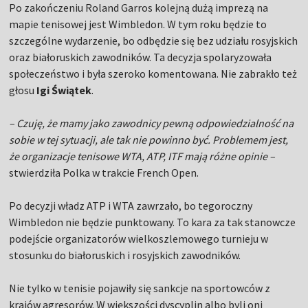
Po zakończeniu Roland Garros kolejną dużą imprezą na
mapie tenisowej jest Wimbledon. W tym roku będzie to
szczególne wydarzenie, bo odbędzie się bez udziału rosyjskich
oraz białoruskich zawodników. Ta decyzja spolaryzowała
społeczeństwo i była szeroko komentowana. Nie zabrakło też
głosu
Igi Świątek
.
– Czuję, że mamy jako zawodnicy pewną odpowiedzialność na
sobie w tej sytuacji, ale tak nie powinno być. Problemem jest,
że organizacje tenisowe WTA, ATP, ITF mają różne opinie –
stwierdziła Polka w trakcie French Open.
Po decyzji władz ATP i WTA zawrzało, bo tegoroczny
Wimbledon nie będzie punktowany. To kara za tak stanowcze
podejście organizatorów wielkoszlemowego turnieju w
stosunku do białoruskich i rosyjskich zawodników.
Nie tylko w tenisie pojawiły się sankcje na sportowców z
krajów agresorów. W większości dyscyplin albo byli oni