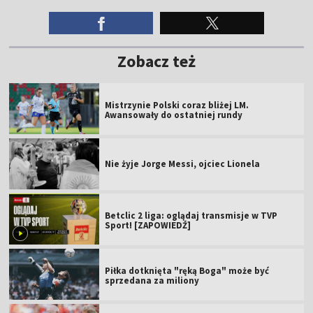
Zobacz też
Mistrzynie Polski coraz bliżej LM.
Awansowały do ostatniej rundy
Nie żyje Jorge Messi, ojciec Lionela
Betclic 2 liga: oglądaj transmisje w TVP
Sport! [ZAPOWIEDŹ]
Piłka dotknięta "ręką Boga" może być
sprzedana za miliony