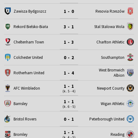
1 - 0
Zawisza Bydgoszcz
Resovia Rzeszów
3 - 1
Rekord Bielsko-Biała
Stal Stalowa Wola
1 - 3
Cheltenham Town
Charlton Athletic
0 - 2
Colchester United
Southampton
West Bromwich
1 - 4
Rotherham United
Albion
1 - 1
AFC Wimbledon
Newport County
(k. 5 - 4)
1 - 1
Barnsley
Wigan Athletic
(k. 6 - 5)
0 - 1
Bristol Rovers
Peterborough United
1 - 1
Bromley
Reading
(k. 4 - 5)