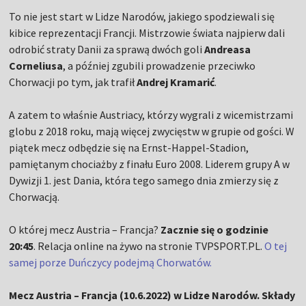
To nie jest start w Lidze Narodów, jakiego spodziewali się
kibice reprezentacji Francji. Mistrzowie świata najpierw dali
odrobić straty Danii za sprawą dwóch goli
Andreasa
Corneliusa
, a później zgubili prowadzenie przeciwko
Chorwacji po tym, jak trafił
Andrej Kramarić
.
A zatem to właśnie Austriacy, którzy wygrali z wicemistrzami
globu z 2018 roku, mają więcej zwycięstw w grupie od gości. W
piątek mecz odbędzie się na Ernst-Happel-Stadion,
pamiętanym chociażby z finału Euro 2008. Liderem grupy A w
Dywizji 1. jest Dania, która tego samego dnia zmierzy się z
Chorwacją.
O której mecz Austria – Francja?
Zacznie się o godzinie
20:45
. Relacja online na żywo na stronie TVPSPORT.PL.
O tej
samej porze Duńczycy podejmą Chorwatów.
Mecz Austria – Francja (10.6.2022) w Lidze Narodów. Składy