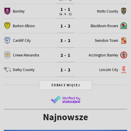
1 - 1
Burnley
Notts County
(k. 4 - 3)
1 - 2
Burton Albion
Blackburn Rovers
3 - 2
Cardiff City
Swindon Town
2 - 1
Crewe Alexandra
Accrington Stanley
1 - 2
Derby County
Lincoln City
ZOBACZ WIĘCEJ
Najnowsze