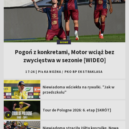
NOWE
Pogoń z konkretami, Motor wciąż bez
zwycięstwa w sezonie [WIDEO]
17:26
|
PIŁKA NOŻNA
/
PKO BP EKSTRAKLASA
Niewiadoma wściekła na rywalki. "Jak w
przedszkolu"
Tour de Pologne 2026: 6. etap [SKRÓT]
Niewiadoma straciła żółtą koszulkę. Nowa