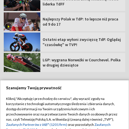
liderka TdFF
Najlepszy Polak w TdP: to lepsze niż praca
od 9 do 17
Ostatni etap wyłoni zwycięzcę TdP. Oglądaj
"czasówkę" w TVP!
LGP: wygrana Norweżki w Courchevel. Polka
w drugiej dziesiątce
Szanujemy Twoją prywatność
TVP
Kliknij "Akceptuję i przechodzę do serwisu", aby wyrazić zgody na
korzystanie z technologii automatycznego śledzenia i zbierania danych,
Abonament TVP
Regulamin TVP
dostęp do informacji na Twoim urządzeniu końcowym i ich
Polityka prywatności
Sklep TVP
przechowywanie oraz na przetwarzanie Twoich danych osobowych przez
nas, czyli Telewizję Polską S.A. w likwidacji (zwaną dalej również „TVP”),
Biuro Reklamy
Moje zgody
Zaufanych Partnerów z IAB* (1201 firm)
oraz pozostałych
Zaufanych