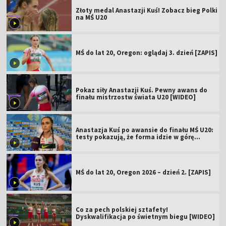
Złoty medal Anastazji Kuś! Zobacz bieg Polki
na MŚ U20
MŚ do lat 20, Oregon: oglądaj 3. dzień [ZAPIS]
Pokaz siły Anastazji Kuś. Pewny awans do
finału mistrzostw świata U20 [WIDEO]
Anastazja Kuś po awansie do finału MŚ U20:
testy pokazują, że forma idzie w górę
[WIDEO]
MŚ do lat 20, Oregon 2026 – dzień 2. [ZAPIS]
Co za pech polskiej sztafety!
Dyskwalifikacja po świetnym biegu [WIDEO]