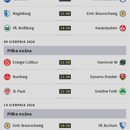
Magdeburg
Eintr. Braunschweig
11:00
VfL Wolfsburg
Kaiserslautern
18:30
09 SIERPNIA 2026
Piłka nożna
Energie Cottbus
Hannover 96
11:30
Nurnberg
Dynamo Dresden
11:30
St. Pauli
Greuther Furth
11:30
14 SIERPNIA 2026
Piłka nożna
Eintr. Braunschweig
VfL Bochum
16:30