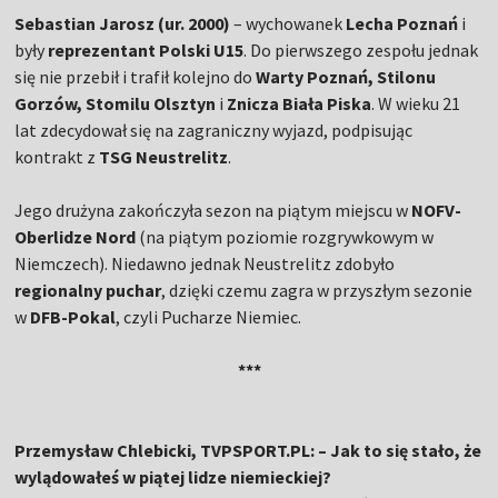
Sebastian Jarosz (ur. 2000)
– wychowanek
Lecha Poznań
i
były
reprezentant Polski U15
. Do pierwszego zespołu jednak
się nie przebił i trafił kolejno do
Warty Poznań, Stilonu
Gorzów, Stomilu Olsztyn
i
Znicza Biała Piska
. W wieku 21
lat zdecydował się na zagraniczny wyjazd, podpisując
kontrakt z
TSG Neustrelitz
.
Jego drużyna zakończyła sezon na piątym miejscu w
NOFV-
Oberlidze Nord
(na piątym poziomie rozgrywkowym w
Niemczech). Niedawno jednak Neustrelitz zdobyło
regionalny puchar
, dzięki czemu zagra w przyszłym sezonie
w
DFB-Pokal
, czyli Pucharze Niemiec.
***
Przemysław Chlebicki, TVPSPORT.PL: – Jak to się stało, że
wylądowałeś w piątej lidze niemieckiej?