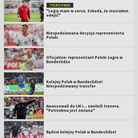
TYLKO U NAS
"Legię mam w sercu. Szkoda, że musiałem
odejść"
Niespodziewana decyzja reprezentanta
Polski
Oficjalnie: reprezentant Polski zagra w
Bundeslidze
Kolejny Polak w Bundeslidze!
Niespodziewany transfer
Awansowali do LM i... zwolnili trenera.
"Potrzebna jest zmiana"
Będzie kolejny Polak w Bundeslidze!