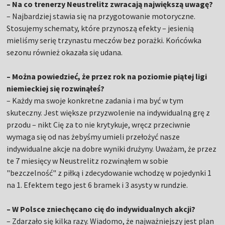
– Na co trenerzy Neustrelitz zwracają największą uwagę?
– Najbardziej stawia się na przygotowanie motoryczne.
Stosujemy schematy, które przynoszą efekty – jesienią
mieliśmy serię trzynastu meczów bez porażki. Końcówka
sezonu również okazała się udana.
– Można powiedzieć, że przez rok na poziomie piątej ligi
niemieckiej się rozwinąłeś?
– Każdy ma swoje konkretne zadania i ma być w tym
skuteczny. Jest większe przyzwolenie na indywidualną grę z
przodu – nikt Cię za to nie krytykuje, wręcz przeciwnie
wymaga się od nas żebyśmy umieli przełożyć nasze
indywidualne akcje na dobre wyniki drużyny. Uważam, że przez
te 7 miesięcy w Neustrelitz rozwinąłem w sobie
"bezczelność" z piłką i zdecydowanie wchodzę w pojedynki 1
na 1. Efektem tego jest 6 bramek i 3 asysty w rundzie.
– W Polsce zniechęcano cię do indywidualnych akcji?
– Zdarzało się kilka razy. Wiadomo, że najważniejszy jest plan