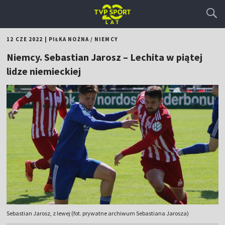
12 CZE 2022
|
PIŁKA NOŻNA
/
NIEMCY
Niemcy. Sebastian Jarosz – Lechita w piątej
lidze niemieckiej
Sebastian Jarosz, z lewej (fot. prywatne archiwum Sebastiana Jarosza)