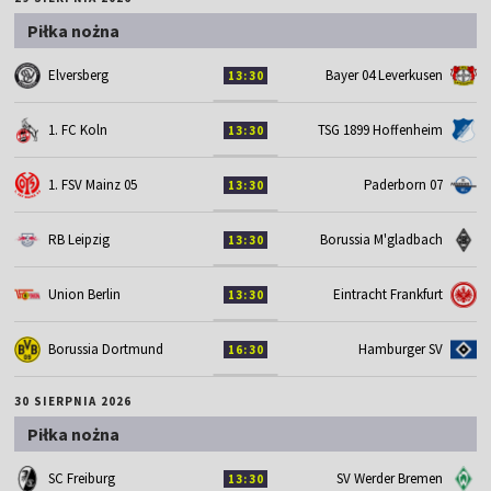
Piłka nożna
Elversberg
Bayer 04 Leverkusen
13:30
1. FC Koln
TSG 1899 Hoffenheim
13:30
1. FSV Mainz 05
Paderborn 07
13:30
RB Leipzig
Borussia M'gladbach
13:30
Union Berlin
Eintracht Frankfurt
13:30
Borussia Dortmund
Hamburger SV
16:30
30 SIERPNIA 2026
Piłka nożna
SC Freiburg
SV Werder Bremen
13:30