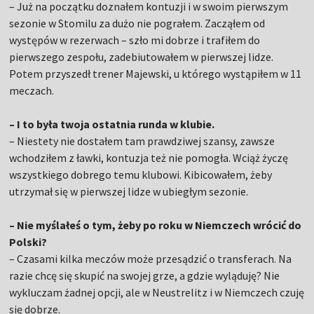
– Już na początku doznałem kontuzji i w swoim pierwszym
sezonie w Stomilu za dużo nie pograłem. Zacząłem od
występów w rezerwach – szło mi dobrze i trafiłem do
pierwszego zespołu, zadebiutowałem w pierwszej lidze.
Potem przyszedł trener Majewski, u którego wystąpiłem w 11
meczach.
– I to była twoja ostatnia runda w klubie.
– Niestety nie dostałem tam prawdziwej szansy, zawsze
wchodziłem z ławki, kontuzja też nie pomogła. Wciąż życzę
wszystkiego dobrego temu klubowi. Kibicowałem, żeby
utrzymał się w pierwszej lidze w ubiegłym sezonie.
– Nie myślałeś o tym, żeby po roku w Niemczech wrócić do
Polski?
– Czasami kilka meczów może przesądzić o transferach. Na
razie chcę się skupić na swojej grze, a gdzie wyląduję? Nie
wykluczam żadnej opcji, ale w Neustrelitz i w Niemczech czuję
się dobrze.