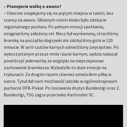
– Planujecie walkę o awans?
– Obecnie znajdujemy się na piątym miejscu w tabeli, bez
szansy na awans. Głównym celem klubu było zdobycie
regionalnego pucharu. Po pełnym emocji spotkaniu,
osiągnęliśmy założony cel. Mecz był wyrównany, straciliśmy
bramkę na początku dogrywki ale zdobyliśmy gola w 120
minucie. W serii rzutów karnych odnieśliśmy zwycięstwo. Po
wykorzystanym przeze mnie rzucie karnym, sędzia nakazał
powtórzyć jedenastkę ze względu na nieprzepisowe
zachowanie bramkarza. Wzbudziło to duże emocje na
trybunach. Za drugim razem również umieściłem piłkę w
siatce. Tytuł dał nam możliwość udziału w ogólnokrajowym
pucharze DFB-Pokal. Po losowaniu drużyn Bundesligi oraz 2.
Bundesligi, TSG zagra przeciwko Karlsruher SC.