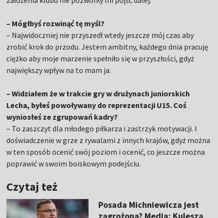
założenia klubu nie pozwoliły mi pójść dalej.
– Mógłbyś rozwinąć tę myśl?
– Najwidoczniej nie przyszedł wtedy jeszcze mój czas aby
zrobić krok do przodu. Jestem ambitny, każdego dnia pracuję
ciężko aby moje marzenie spełniło się w przyszłości, gdyż
największy wpływ na to mam ja.
– Widziałem że w trakcie gry w drużynach juniorskich
Lecha, byłeś powoływany do reprezentacji U15. Coś
wyniosłeś ze zgrupowań kadry?
– To zaszczyt dla młodego piłkarza i zastrzyk motywacji. I
doświadczenie w grze z rywalami z innych krajów, gdyż można
w ten sposób ocenić swój poziom i ocenić, co jeszcze można
poprawić w swoim boiskowym podejściu.
Czytaj też
Posada Michniewicza jest
zagrożona? Media: Kulesza