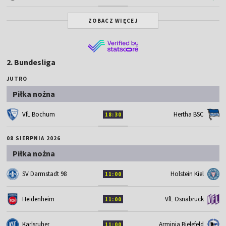
ZOBACZ WIĘCEJ
2. Bundesliga
JUTRO
Piłka nożna
VfL Bochum
Hertha BSC
18:30
08 SIERPNIA 2026
Piłka nożna
SV Darmstadt 98
Holstein Kiel
11:00
Heidenheim
VfL Osnabruck
11:00
Karlsruher
Arminia Bielefeld
11:00