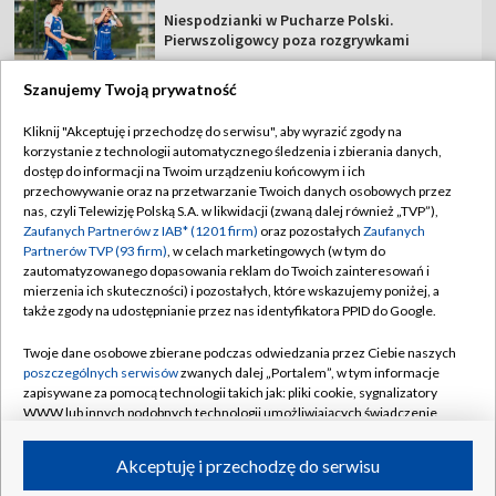
Niespodzianki w Pucharze Polski.
Pierwszoligowcy poza rozgrywkami
Szanujemy Twoją prywatność
Kliknij "Akceptuję i przechodzę do serwisu", aby wyrazić zgody na
korzystanie z technologii automatycznego śledzenia i zbierania danych,
TVP
dostęp do informacji na Twoim urządzeniu końcowym i ich
Abonament TVP
Regulamin TVP
przechowywanie oraz na przetwarzanie Twoich danych osobowych przez
nas, czyli Telewizję Polską S.A. w likwidacji (zwaną dalej również „TVP”),
Polityka prywatności
Sklep TVP
Zaufanych Partnerów z IAB* (1201 firm)
oraz pozostałych
Zaufanych
Partnerów TVP (93 firm)
, w celach marketingowych (w tym do
Biuro Reklamy
Moje zgody
zautomatyzowanego dopasowania reklam do Twoich zainteresowań i
mierzenia ich skuteczności) i pozostałych, które wskazujemy poniżej, a
Oferta Handlowa
Biuro reklamy
także zgody na udostępnianie przez nas identyfikatora PPID do Google.
Telegazeta ogłoszenia
Kontakt
Twoje dane osobowe zbierane podczas odwiedzania przez Ciebie naszych
Emisja w TVP
poszczególnych serwisów
zwanych dalej „Portalem”, w tym informacje
zapisywane za pomocą technologii takich jak: pliki cookie, sygnalizatory
Kanały
Rada Programowa
WWW lub innych podobnych technologii umożliwiających świadczenie
dopasowanych i bezpiecznych usług, personalizację treści oraz reklam,
Ogłoszenia przetargowe
udostępnianie funkcji mediów społecznościowych oraz analizowanie
©2026 Telewizja Polska Spółka Akcyjna w likwidacji
Akceptuję i przechodzę do serwisu
ruchu w Internecie.
Akademia Telewizyjna