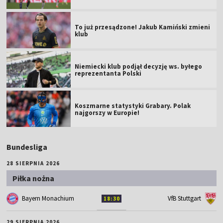
To już przesądzone! Jakub Kamiński zmieni
klub
Niemiecki klub podjął decyzję ws. byłego
reprezentanta Polski
Koszmarne statystyki Grabary. Polak
najgorszy w Europie!
Bundesliga
28 SIERPNIA 2026
Piłka nożna
Bayern Monachium
VfB Stuttgart
18:30
29 SIERPNIA 2026