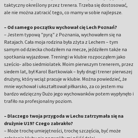
taktyczny określony przez trenera. Trzeba się dostosować,
ale nie można zatracić tego, co mamy w sobie najlepsze.
– Od samego początku wychował cię Lech Poznań?
– Jestem typową "pyrą" z Poznania, wychowałem się na
Ratajach. Cała moja rodzina była zżyta z Lechem – tym
samym od dziecka chodziłem na mecze, jeździłem także na
spotkania wyjazdowe. Treningi w klubie rozpocząłem jako
sześcio- albo siedmiolatek. Moim pierwszym trenerem, przez
siedem lat, był Karol Bartkowiak – były drugi trener pierwszej
drużyny, który wciąż pracuje w klubie. Można powiedzieć, że
mnie wychował i ukształtował piłkarsko, za co jestem mu
bardzo wdzięczny Dużo jego wychowanków potem wypłynęło i
trafiło na profesjonalny poziom.
– Dlaczego twoja przygoda w Lechu zatrzymała się na
drużynie U19? Czego zabrakło?
– Może trochę umiejętności, trochę szczęścia, być może