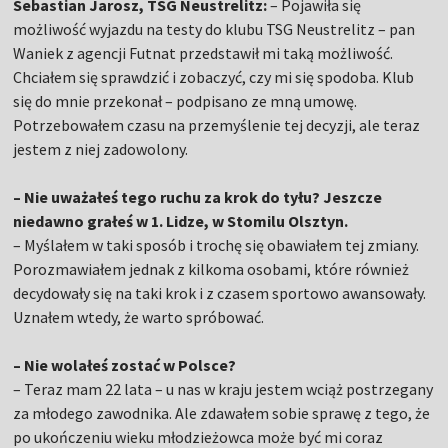
Sebastian Jarosz, TSG Neustrelitz:
– Pojawiła się
możliwość wyjazdu na testy do klubu TSG Neustrelitz – pan
Waniek z agencji Futnat przedstawił mi taką możliwość.
Chciałem się sprawdzić i zobaczyć, czy mi się spodoba. Klub
się do mnie przekonał – podpisano ze mną umowę.
Potrzebowałem czasu na przemyślenie tej decyzji, ale teraz
jestem z niej zadowolony.
– Nie uważałeś tego ruchu za krok do tyłu? Jeszcze
niedawno grałeś w 1. Lidze, w Stomilu Olsztyn.
– Myślałem w taki sposób i trochę się obawiałem tej zmiany.
Porozmawiałem jednak z kilkoma osobami, które również
decydowały się na taki krok i z czasem sportowo awansowały.
Uznałem wtedy, że warto spróbować.
– Nie wolałeś zostać w Polsce?
– Teraz mam 22 lata – u nas w kraju jestem wciąż postrzegany
za młodego zawodnika. Ale zdawałem sobie sprawę z tego, że
po ukończeniu wieku młodzieżowca może być mi coraz