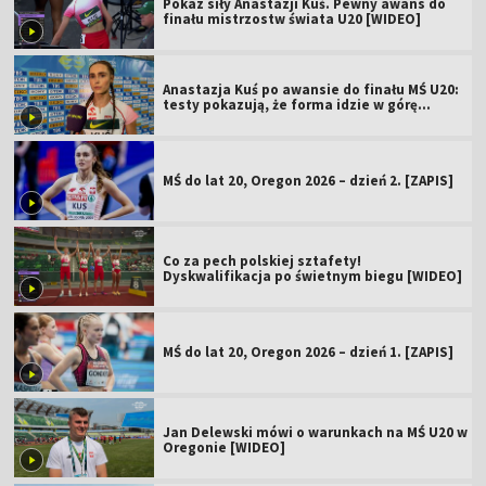
Pokaz siły Anastazji Kuś. Pewny awans do
finału mistrzostw świata U20 [WIDEO]
Anastazja Kuś po awansie do finału MŚ U20:
testy pokazują, że forma idzie w górę
[WIDEO]
MŚ do lat 20, Oregon 2026 – dzień 2. [ZAPIS]
Co za pech polskiej sztafety!
Dyskwalifikacja po świetnym biegu [WIDEO]
MŚ do lat 20, Oregon 2026 – dzień 1. [ZAPIS]
Jan Delewski mówi o warunkach na MŚ U20 w
Oregonie [WIDEO]