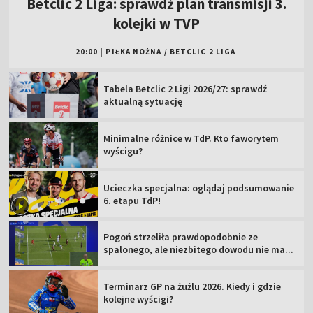
Betclic 2 Liga: sprawdź plan transmisji 3.
kolejki w TVP
20:00
|
PIŁKA NOŻNA
/
BETCLIC 2 LIGA
Tabela Betclic 2 Ligi 2026/27: sprawdź
aktualną sytuację
Minimalne różnice w TdP. Kto faworytem
wyścigu?
Ucieczka specjalna: oglądaj podsumowanie
6. etapu TdP!
Pogoń strzeliła prawdopodobnie ze
spalonego, ale niezbitego dowodu nie ma...
Terminarz GP na żużlu 2026. Kiedy i gdzie
kolejne wyścigi?