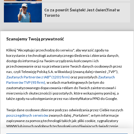
Co za powrót Świątek! Jest ćwierćfinał w
Toronto
Szanujemy Twoją prywatność
TVP
Kliknij "Akceptuję i przechodzę do serwisu", aby wyrazić zgody na
korzystanie z technologii automatycznego śledzenia i zbierania danych,
Abonament TVP
Regulamin TVP
dostęp do informacji na Twoim urządzeniu końcowym i ich
Polityka prywatności
Sklep TVP
przechowywanie oraz na przetwarzanie Twoich danych osobowych przez
nas, czyli Telewizję Polską S.A. w likwidacji (zwaną dalej również „TVP”),
Biuro Reklamy
Moje zgody
Zaufanych Partnerów z IAB* (1201 firm)
oraz pozostałych
Zaufanych
Partnerów TVP (93 firm)
, w celach marketingowych (w tym do
Oferta Handlowa
Biuro reklamy
zautomatyzowanego dopasowania reklam do Twoich zainteresowań i
mierzenia ich skuteczności) i pozostałych, które wskazujemy poniżej, a
Telegazeta ogłoszenia
Kontakt
także zgody na udostępnianie przez nas identyfikatora PPID do Google.
Emisja w TVP
Twoje dane osobowe zbierane podczas odwiedzania przez Ciebie naszych
Kanały
Rada Programowa
poszczególnych serwisów
zwanych dalej „Portalem”, w tym informacje
zapisywane za pomocą technologii takich jak: pliki cookie, sygnalizatory
Ogłoszenia przetargowe
WWW lub innych podobnych technologii umożliwiających świadczenie
©2026 Telewizja Polska Spółka Akcyjna w likwidacji
dopasowanych i bezpiecznych usług, personalizację treści oraz reklam,
Akademia Telewizyjna