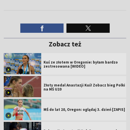
Zobacz też
Kuś ze złotem w Oregonie: byłam bardzo
zestresowana [WIDEO]
Złoty medal Anastazji Kuś! Zobacz bieg Polki
na MŚ U20
MŚ do lat 20, Oregon: oglądaj 3. dzień [ZAPIS]