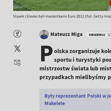
Slavek i Slavko byli maskotkami Euro 2012 (fot. Getty Ima
Mateusz Miga
OBSERWUJ
P
olska zorganizuje ko
sportu i turystyki po
mistrzostw świata lub mis
przypadkach mielibyśmy pr
Były reprezentant Polski w j
Makelele