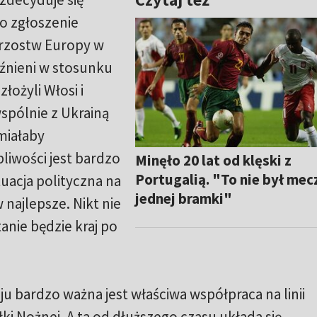
to zgłoszenie
trzostw Europy w
óźnieni w stosunku
łożyli Włosi i
wspólnie z Ukrainą
iałaby
liwości jest bardzo
Minęło 20 lat od klęski z
Portugalią. "To nie był mec
uacja polityczna na
jednej bramki"
 najlepsze. Nikt nie
tanie będzie kraj po
eju bardzo ważna jest właściwa współpraca na linii
łki Nożnej. A ta od dłuższego czasu układa się