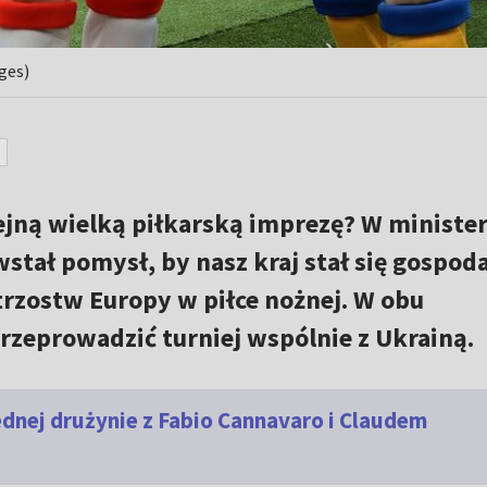
ges)
lejną wielką piłkarską imprezę? W ministe
wstał pomysł, by nasz kraj stał się gospo
trzostw Europy w piłce nożnej. W obu
zeprowadzić turniej wspólnie z Ukrainą.
ednej drużynie z Fabio Cannavaro i Claudem