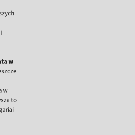
szych
.
i
ata w
jeszcze
a w
sza to
aria i