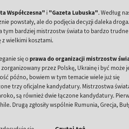
ta Współczesna"
i
"Gazeta Lubuska"
. Według na
znie powstały, ale do podjęcia decyzji daleka droga
a tym bardziej mistrzostw świata to bardzo trudne 
 z wielkimi kosztami.
ganie się o
prawa do organizacji mistrzostw świ
ć zorganizowany przez Polskę, Ukrainę i być może 
ż dość późno, bowiem w tym temacie wiele już się
zone trzy oficjalne kandydatury. Mistrzostwa świat
roko, są również dwie łączone kandydatury. Pierw
hile. Drugą zgłosiły wspólnie Rumunia, Grecja, Bułg
Czytaj też
zdecyduje się