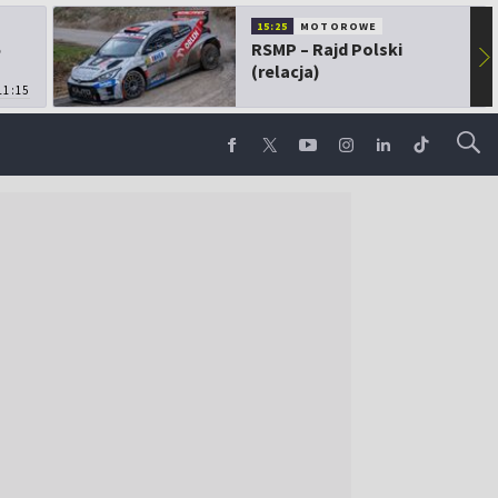
15:25
MOTOROWE
5
RSMP – Rajd Polski
▶
(relacja)
11:15