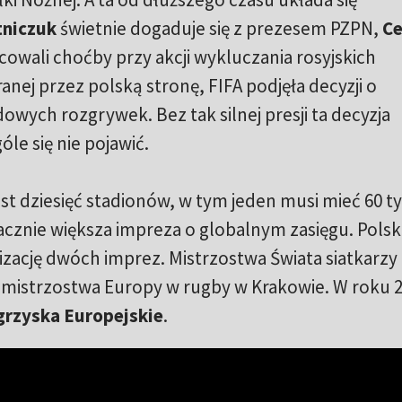
tniczuk
świetnie dogaduje się z prezesem PZPN,
C
owali choćby przy akcji wykluczania rosyjskich
anej przez polską stronę, FIFA podjęła decyzji o
owych rozgrywek. Bez tak silnej presji ta decyzja
le się nie pojawić.
st dziesięć stadionów, w tym jeden musi mieć 60 ty
nacznie większa impreza o globalnym zasięgu. Pols
izację dwóch imprez. Mistrzostwa Świata siatkarzy
 a mistrzostwa Europy w rugby w Krakowie. W roku 
grzyska Europejskie
.