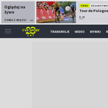
Oglądaj na
TRWA
KOLARSTW
Tour de Pologne:
żywo
9:30
ZOBACZ WIĘCEJ
TRANSMISJE
WIDEO
WYNIKI
R