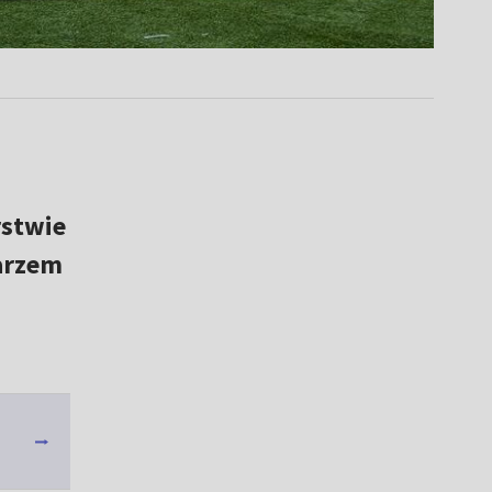
rstwie
darzem