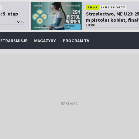
O
TRWA
INNE SPORTY
 5. etap
Strzelectwo, ME U23: 2
m pistolet kobiet, finał
15:15
10:00
ETRANSMISJE
MAGAZYNY
PROGRAM TV