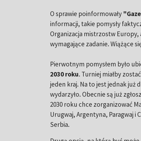
O sprawie poinformowały
"Gaze
informacji, takie pomysły faktyc
Organizacja mistrzostw Europy, 
wymagające zadanie. Wiążące się
Pierwotnym pomysłem było ubie
2030 roku
. Turniej miałby zosta
jeden kraj. Na to jest jednak ju
wydarzyło. Obecnie są już zgłos
2030 roku chce zorganizować Ma
Urugwaj, Argentyna, Paragwaj i C
Serbia.
Drugą opcją, na którą być może 