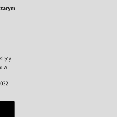
ezarym
sięcy
ka w
2032