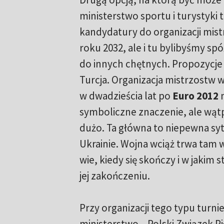
ministerstwo sportu i turystyki 
kandydatury do organizacji mis
roku 2032, ale i tu bylibyśmy sp
do innych chętnych. Propozycje z
Turcja. Organizacja mistrzostw 
w dwadzieścia lat po
Euro 2012
m
symboliczne znaczenie, ale wątp
dużo. Ta główna to niepewna syt
Ukrainie. Wojna wciąż trwa tam w
wie, kiedy się skończy i w jakim s
jej zakończeniu.
Przy organizacji tego typu turni
ministerstwo – Polski Związek Pi