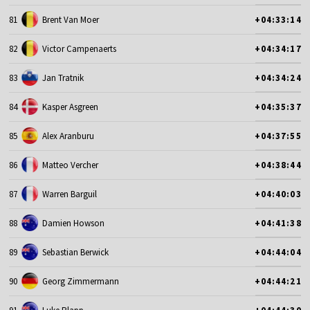
81
Brent Van Moer
+04:33:14
82
Victor Campenaerts
+04:34:17
83
Jan Tratnik
+04:34:24
84
Kasper Asgreen
+04:35:37
85
Alex Aranburu
+04:37:55
86
Matteo Vercher
+04:38:44
87
Warren Barguil
+04:40:03
88
Damien Howson
+04:41:38
89
Sebastian Berwick
+04:44:04
90
Georg Zimmermann
+04:44:21