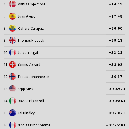
6
Mattias Skjelmose
+14:59
7
Juan Ayuso
+17:48
8
Richard Carapaz
+20:00
9
Thomas Pidcock
+29:28
10
Jordan Jegat
+33:21
11
Yannis Voisard
+38:02
12
Tobias Johannessen
+56:37
13
Sepp Kuss
+01:02:23
14
Davide Piganzoli
+01:03:43
15
Jai Hindley
+01:23:28
16
Nicolas Prodhomme
+01:25:01