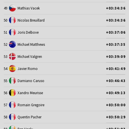
49
Mathias Vacek
+03:34:36
50
Nicolas Breuillard
+03:34:36
51
Joris Delbove
+03:37:06
52
Michael Matthews
+03:37:35
53
Michael Valgren
+03:39:09
54
Javier Romo
+03:41:49
55
Damiano Caruso
+03:46:43
56
Xandro Meurisse
+03:49:13
57
Romain Gregoire
+03:50:00
58
Quentin Pacher
+03:50:29