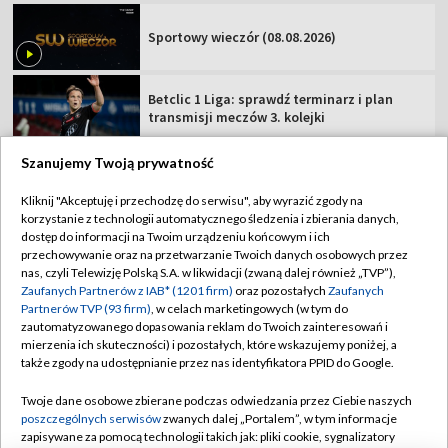
Sportowy wieczór (08.08.2026)
Betclic 1 Liga: sprawdź terminarz i plan
transmisji meczów 3. kolejki
Szanujemy Twoją prywatność
Kliknij "Akceptuję i przechodzę do serwisu", aby wyrazić zgody na
korzystanie z technologii automatycznego śledzenia i zbierania danych,
TVP
dostęp do informacji na Twoim urządzeniu końcowym i ich
Abonament TVP
Regulamin TVP
przechowywanie oraz na przetwarzanie Twoich danych osobowych przez
nas, czyli Telewizję Polską S.A. w likwidacji (zwaną dalej również „TVP”),
Polityka prywatności
Sklep TVP
Zaufanych Partnerów z IAB* (1201 firm)
oraz pozostałych
Zaufanych
Partnerów TVP (93 firm)
, w celach marketingowych (w tym do
Biuro Reklamy
Moje zgody
zautomatyzowanego dopasowania reklam do Twoich zainteresowań i
mierzenia ich skuteczności) i pozostałych, które wskazujemy poniżej, a
Oferta Handlowa
Biuro reklamy
także zgody na udostępnianie przez nas identyfikatora PPID do Google.
Telegazeta ogłoszenia
Kontakt
Twoje dane osobowe zbierane podczas odwiedzania przez Ciebie naszych
Emisja w TVP
poszczególnych serwisów
zwanych dalej „Portalem”, w tym informacje
zapisywane za pomocą technologii takich jak: pliki cookie, sygnalizatory
Kanały
Rada Programowa