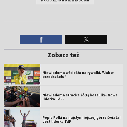
#KATARZYNA NIEWIADOMA
Zobacz też
Niewiadoma wściekła na rywalki. "Jak w
przedszkolu"
Niewiadoma straciła żółtą koszulkę. Nowa
liderka TdFF
Popis Polki na najsłynniejszej górze świata!
Jest liderką TdF