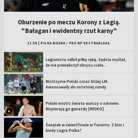
Oburzenie po meczu Korony z Legią.
"Bałagan i ewidentny rzut karny"
21:58
|
PIŁKA NOŻNA
/
PKO BP EKSTRAKLASA
Legionista odbił piłkę ręką. Sędzia myślał,
że nie powiększył obrysu ciała...
Mistrzynie Polski coraz bliżej LM.
Awansowały do ostatniej rundy
Polski mistrz świata walczy o zdrowie.
Wspierają go gwiazdy [WIDEO]
Świątek w ćwierćfinale w Toronto. Z kim i
kiedy zagra Polka?