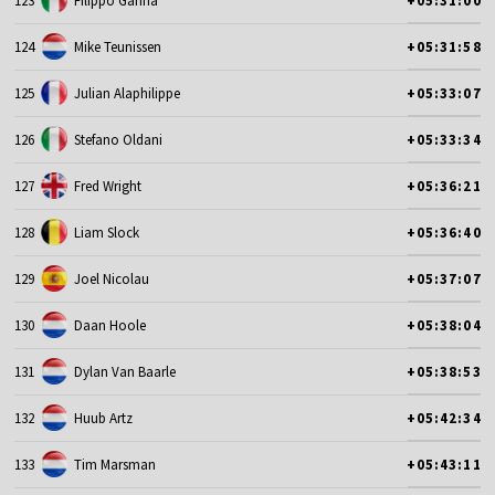
123
Filippo Ganna
+05:31:00
124
Mike Teunissen
+05:31:58
125
Julian Alaphilippe
+05:33:07
126
Stefano Oldani
+05:33:34
127
Fred Wright
+05:36:21
128
Liam Slock
+05:36:40
129
Joel Nicolau
+05:37:07
130
Daan Hoole
+05:38:04
131
Dylan Van Baarle
+05:38:53
132
Huub Artz
+05:42:34
133
Tim Marsman
+05:43:11