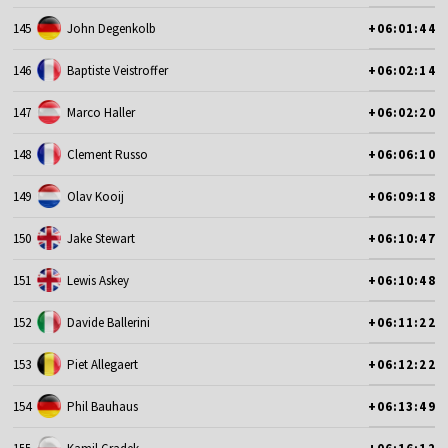
145
John Degenkolb
+06:01:44
146
Baptiste Veistroffer
+06:02:14
147
Marco Haller
+06:02:20
148
Clement Russo
+06:06:10
149
Olav Kooij
+06:09:18
150
Jake Stewart
+06:10:47
151
Lewis Askey
+06:10:48
152
Davide Ballerini
+06:11:22
153
Piet Allegaert
+06:12:22
154
Phil Bauhaus
+06:13:49