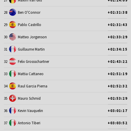
27
Maxim Van Gils
+02:24:09
28
Ben O'Connor
+02:31:38
29
Pablo Castrillo
+02:31:43
30
Matteo Jorgenson
+02:33:29
31
Guillaume Martin
+02:34:15
32
Felix Grossschartner
+02:43:22
33
Mattia Cattaneo
+02:51:19
34
Raul Garcia Pierna
+02:52:32
35
Mauro Schmid
+02:53:29
36
Kevin Vauquelin
+03:01:17
37
Antonio Tiberi
+03:03:52