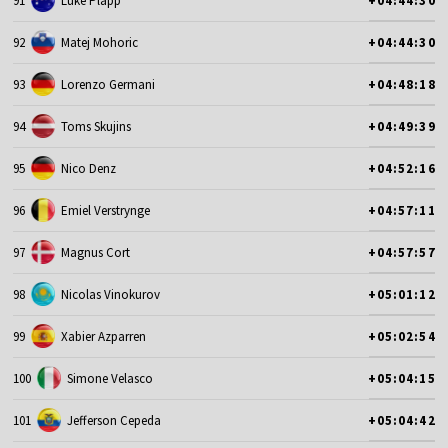
91
Luke Plapp
+04:44:30
92
Matej Mohoric
+04:44:30
93
Lorenzo Germani
+04:48:18
94
Toms Skujins
+04:49:39
95
Nico Denz
+04:52:16
96
Emiel Verstrynge
+04:57:11
97
Magnus Cort
+04:57:57
98
Nicolas Vinokurov
+05:01:12
99
Xabier Azparren
+05:02:54
100
Simone Velasco
+05:04:15
101
Jefferson Cepeda
+05:04:42