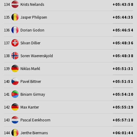
134
Krists Neilands
+05:43:58
135
Jasper Philipsen
+05:44:35
136
Dorian Godon
+05:46:54
137
Silvan Dillier
+05:48:36
138
Soren Waerenskjold
+05:48:38
139
Niklas Markl
+05:51:31
140
Pavel Bittner
+05:51:51
141
Biniam Girmay
+05:54:20
142
Max Kanter
+05:55:29
143
Pascal Eenkhoorn
+05:57:18
144
Jenthe Biermans
+06:01:44