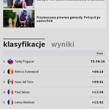
Przymusowa przerwa gwiazdy. Potrącił go
samochód
klasyfikacje
wyniki
Czas
1
Tadej Pogacar
73:56:26
2
Remco Evenepoel
+06:26
3
Isaac del Toro
+09:42
4
Paul Seixas
+11:56
5
Lenny Martinez
+13:02