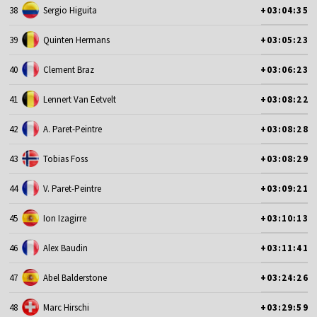
38
Sergio Higuita
+03:04:35
39
Quinten Hermans
+03:05:23
40
Clement Braz
+03:06:23
41
Lennert Van Eetvelt
+03:08:22
42
A. Paret-Peintre
+03:08:28
43
Tobias Foss
+03:08:29
44
V. Paret-Peintre
+03:09:21
45
Ion Izagirre
+03:10:13
46
Alex Baudin
+03:11:41
47
Abel Balderstone
+03:24:26
48
Marc Hirschi
+03:29:59