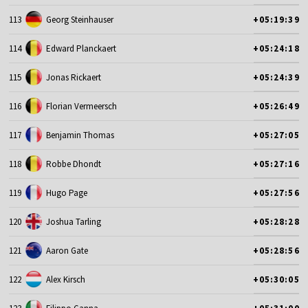
113
Georg Steinhauser
+05:19:39
114
Edward Planckaert
+05:24:18
115
Jonas Rickaert
+05:24:39
116
Florian Vermeersch
+05:26:49
117
Benjamin Thomas
+05:27:05
118
Robbe Dhondt
+05:27:16
119
Hugo Page
+05:27:56
120
Joshua Tarling
+05:28:28
121
Aaron Gate
+05:28:56
122
Alex Kirsch
+05:30:05