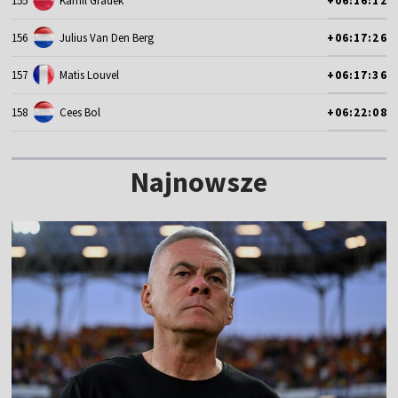
155
Kamil Gradek
+06:16:12
156
Julius Van Den Berg
+06:17:26
157
Matis Louvel
+06:17:36
158
Cees Bol
+06:22:08
Najnowsze