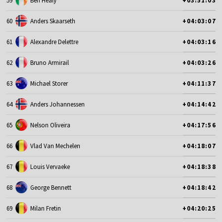
59
Ben Healy
+03:51:03
60
Anders Skaarseth
+04:03:07
61
Alexandre Delettre
+04:03:16
62
Bruno Armirail
+04:03:26
63
Michael Storer
+04:11:37
64
Anders Johannessen
+04:14:42
65
Nelson Oliveira
+04:17:56
66
Vlad Van Mechelen
+04:18:07
67
Louis Vervaeke
+04:18:38
68
George Bennett
+04:18:42
69
Milan Fretin
+04:20:25