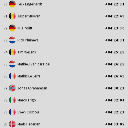
70
Felix Engelhardt
+04:22:31
71
Jasper Stuyven
+04:22:49
72
Nils Politt
+04:23:30
73
Rick Pluimers
+04:24:31
74
Tim Wellens
+04:25:28
75
Mathieu Van der Poel
+04:26:28
76
Mathis Le Berre
+04:26:49
77
Jonas Abrahamsen
+04:30:23
78
Marco Frigo
+04:32:04
79
Ewen Costiou
+04:32:23
80
Mads Pedersen
+04:33:05