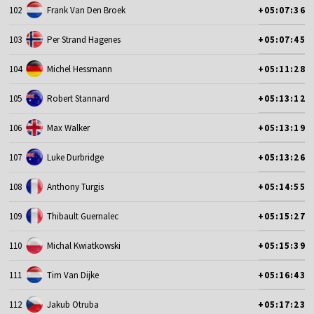
102
Frank Van Den Broek
+05:07:36
103
Per Strand Hagenes
+05:07:45
104
Michel Hessmann
+05:11:28
105
Robert Stannard
+05:13:12
106
Max Walker
+05:13:19
107
Luke Durbridge
+05:13:26
108
Anthony Turgis
+05:14:55
109
Thibault Guernalec
+05:15:27
110
Michal Kwiatkowski
+05:15:39
111
Tim Van Dijke
+05:16:43
112
Jakub Otruba
+05:17:23