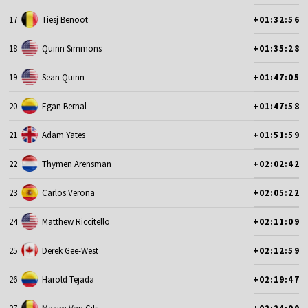
17
Tiesj Benoot
+01:32:56
18
Quinn Simmons
+01:35:28
19
Sean Quinn
+01:47:05
20
Egan Bernal
+01:47:58
21
Adam Yates
+01:51:59
22
Thymen Arensman
+02:02:42
23
Carlos Verona
+02:05:22
24
Matthew Riccitello
+02:11:09
25
Derek Gee-West
+02:12:59
26
Harold Tejada
+02:19:47