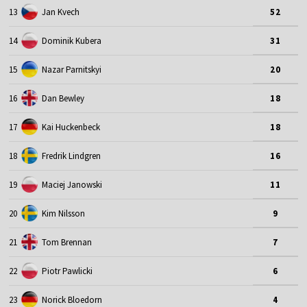
13
Jan Kvech
52
14
Dominik Kubera
31
15
Nazar Parnitskyi
20
16
Dan Bewley
18
17
Kai Huckenbeck
18
18
Fredrik Lindgren
16
19
Maciej Janowski
11
20
Kim Nilsson
9
21
Tom Brennan
7
22
Piotr Pawlicki
6
23
Norick Bloedorn
4