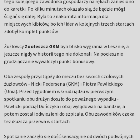
tego kulejącego zawodnika gospodarzy na rękach zaniesiono
do karetki. Po kilku minutach okazało się, że będzie mógł
ścigać się dalej. Była to znakomita informacja dla
miejscowych kibiców, bo ich lider w kolejnych trzech startach
zdobył komplet punktów.
Żużlowcy
Zooleszcz GKM
byli blisko wygrania w Lesznie, a
jeszcze nigdy w historii tego nie dokonali. Na pociesznie
grudziądzanie wywalczyli punkt bonusowy.
Oba zespoły przystąpiły do meczu bez swoich czołowych
żużlowców - Nicki Pedersena (GKM) i Piotra Pawlickiego
(Unia). Przed tygodniem w Grudziądzu w pierwszym
spotkaniu obu drużyn doszło do poważnego wypadku -
Pawlicki podciął Duńczyka i obaj wylądowali na bandzie, a
potem zostali odwiezieni do szpitala. Obu zawodników czeka
też dłuższa przerwa w startach.
Spotkanie zaczęło się dość sensacyjnie od dwóch podwójnych