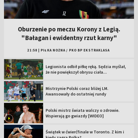
Oburzenie po meczu Korony z Legią.
"Bałagan i ewidentny rzut karny"
21:58
|
PIŁKA NOŻNA
/
PKO BP EKSTRAKLASA
Legionista odbił piłkę ręką. Sędzia myślał,
że nie powiększył obrysu ciała...
Mistrzynie Polski coraz bliżej LM.
Awansowały do ostatniej rundy
Polski mistrz świata walczy o zdrowie.
Wspierają go gwiazdy [WIDEO]
Świątek w ćwierćfinale w Toronto. Z kim i
kiedy zagra Polka?