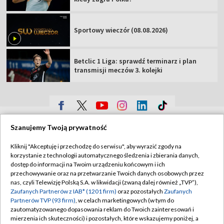
Sportowy wieczór (08.08.2026)
Betclic 1 Liga: sprawdź terminarz i plan
transmisji meczów 3. kolejki
TVP
Szanujemy Twoją prywatność
Abonament TVP
Regulamin TVP
Kliknij "Akceptuję i przechodzę do serwisu", aby wyrazić zgody na
Polityka prywatności
Sklep TVP
korzystanie z technologii automatycznego śledzenia i zbierania danych,
dostęp do informacji na Twoim urządzeniu końcowym i ich
Biuro Reklamy
Moje zgody
przechowywanie oraz na przetwarzanie Twoich danych osobowych przez
nas, czyli Telewizję Polską S.A. w likwidacji (zwaną dalej również „TVP”),
Oferta Handlowa
Biuro reklamy
Zaufanych Partnerów z IAB* (1201 firm)
oraz pozostałych
Zaufanych
Partnerów TVP (93 firm)
, w celach marketingowych (w tym do
Telegazeta ogłoszenia
Kontakt
zautomatyzowanego dopasowania reklam do Twoich zainteresowań i
Emisja w TVP
mierzenia ich skuteczności) i pozostałych, które wskazujemy poniżej, a