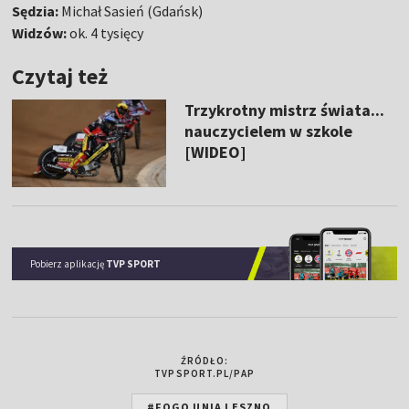
Sędzia:
Michał Sasień (Gdańsk)
Widzów:
ok. 4 tysięcy
Czytaj też
Trzykrotny mistrz świata...
nauczycielem w szkole
[WIDEO]
Pobierz aplikację
TVP SPORT
ŹRÓDŁO:
TVPSPORT.PL/PAP
#FOGO UNIA LESZNO