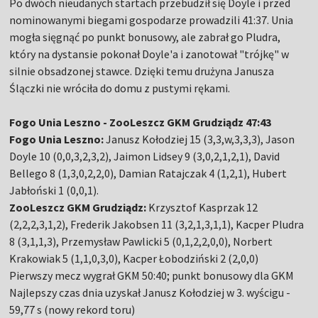
Po dwóch nieudanych startach przebudził się Doyle i przed
nominowanymi biegami gospodarze prowadzili 41:37. Unia
mogła sięgnąć po punkt bonusowy, ale zabrał go Pludra,
który na dystansie pokonał Doyle'a i zanotował "trójkę" w
silnie obsadzonej stawce. Dzięki temu drużyna Janusza
Ślączki nie wróciła do domu z pustymi rękami.
Fogo Unia Leszno - ZooLeszcz GKM Grudziądz 47:43
Fogo Unia Leszno:
Janusz Kołodziej 15 (3,3,w,3,3,3), Jason
Doyle 10 (0,0,3,2,3,2), Jaimon Lidsey 9 (3,0,2,1,2,1), David
Bellego 8 (1,3,0,2,2,0), Damian Ratajczak 4 (1,2,1), Hubert
Jabłoński 1 (0,0,1).
ZooLeszcz GKM Grudziądz:
Krzysztof Kasprzak 12
(2,2,2,3,1,2), Frederik Jakobsen 11 (3,2,1,3,1,1), Kacper Pludra
8 (3,1,1,3), Przemysław Pawlicki 5 (0,1,2,2,0,0), Norbert
Krakowiak 5 (1,1,0,3,0), Kacper Łobodziński 2 (2,0,0)
Pierwszy mecz wygrał GKM 50:40; punkt bonusowy dla GKM
Najlepszy czas dnia uzyskał Janusz Kołodziej w 3. wyścigu -
59,77 s (nowy rekord toru)