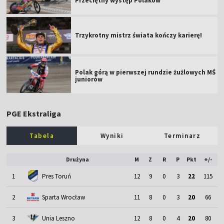
Przeciętny występ Polaków
Trzykrotny mistrz świata kończy karierę!
Polak górą w pierwszej rundzie żużlowych MŚ
juniorów
PGE Ekstraliga
Tabela
Wyniki
Terminarz
Drużyna
M
Z
R
P
Pkt
+/-
1
Pres Toruń
12
9
0
3
22
115
2
Sparta Wrocław
11
8
0
3
20
66
3
Unia Leszno
12
8
0
4
20
80