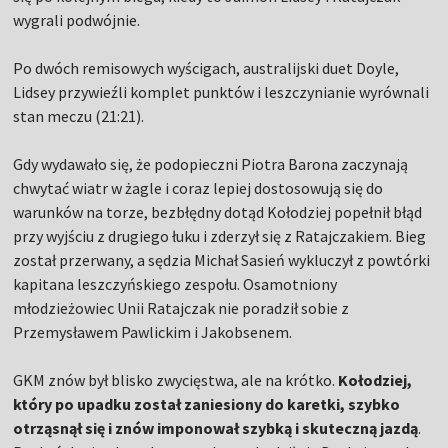
wygrali podwójnie.
Po dwóch remisowych wyścigach, australijski duet Doyle,
Lidsey przywieźli komplet punktów i leszczynianie wyrównali
stan meczu (21:21).
Gdy wydawało się, że podopieczni Piotra Barona zaczynają
chwytać wiatr w żagle i coraz lepiej dostosowują się do
warunków na torze, bezbłędny dotąd Kołodziej popełnił błąd
przy wyjściu z drugiego łuku i zderzył się z Ratajczakiem. Bieg
został przerwany, a sędzia Michał Sasień wykluczył z powtórki
kapitana leszczyńskiego zespołu. Osamotniony
młodzieżowiec Unii Ratajczak nie poradził sobie z
Przemysławem Pawlickim i Jakobsenem.
GKM znów był blisko zwycięstwa, ale na krótko.
Kołodziej,
który po upadku został zaniesiony do karetki, szybko
otrząsnął się i znów imponował szybką i skuteczną jazdą
.