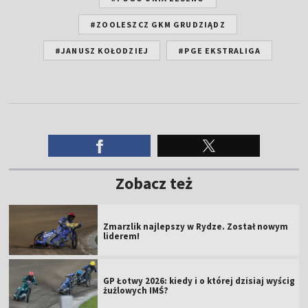
#ZOOLESZCZ GKM GRUDZIĄDZ
#JANUSZ KOŁODZIEJ
#PGE EKSTRALIGA
Zobacz też
Zmarzlik najlepszy w Rydze. Został nowym
liderem!
GP Łotwy 2026: kiedy i o której dzisiaj wyścig
żużlowych IMŚ?