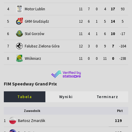
4
Motor Lublin
11
7
0
4
17
93
5
GKM Grudziądz
12
6
1
5
14
5
6
Stal Gorzów
11
4
1
6
10
-17
7
Falubaz Zielona Góra
12
3
0
9
7
-104
8
Włókniarz
11
0
0
11
0
-238
FIM Speedway Grand Prix
Tabela
Wyniki
Terminarz
Zawodnik
Pkt
1
Bartosz Zmarzlik
129