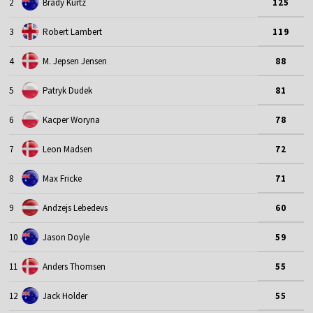
2
Brady Kurtz
125
3
Robert Lambert
119
4
M. Jepsen Jensen
88
5
Patryk Dudek
81
6
Kacper Woryna
78
7
Leon Madsen
72
8
Max Fricke
71
9
Andzejs Lebedevs
60
10
Jason Doyle
59
11
Anders Thomsen
55
12
Jack Holder
55