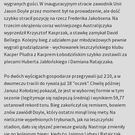
wygranych gości. W inauguracyjnym stracie zawodnik Unii
Jason Doyle przez moment był na prowadzenie, ale dość
szybko stracił pozycję na rzecz Frederika Jakobsena. Na
trzecim okrążeniu coraz wolniejszego Australijczyka
wyprzedził Krzysztof Kasprzak, a stawkę zamykał David
Bellego. Kolejny bieg z udziałem par młodzieżowych pewnie
wygrali grudziądzanie - wychowanek leszczyńskiego klubu
Kacper Pludra z Kacprem Łobodzińskim szybko zostawili za
plecami Huberta Jabłońskiego i Damiana Ratajczaka.
Po dwóch wyścigach gospodarze przegrywali już 2:10, a w
dwumeczu tracili do rywala już 18 "oczek". Chwilę później
Janusz Kołodziej pokazał, że jest w wybornej formie w tym
sezonie (legitymuje się najlepszą średnią) i wynikiem 59,77
ustanowił rekord toru. Bieg zakończył się remisem, bowiem
znów zawiódł Doyle, który ostatni minął linię mety. Na
nielicznie wypełnionych trybunach, jak na leszczyński
stadion, dało się słyszeć pierwsze gwizdy. Nastroje zmieniły
się po kolejnym biegu, kiedy to Jaimon Lidsey i Ratajczak