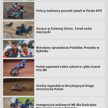
Polscy żużlowcy poznali rywali w finale DPŚ
Gorąco w Zielonej Górze. Toruń znów
zwycięski
Nieudany sprawdzian Polaków. Porażka w
Rybniku
Polak zapewnił sobie udział w cyklu Grand
Prix MŚ
Groźny wypadek w decydującym biegu
mistrzostw Polski
Inauguracja żużlowych ME dla Duńczyka.