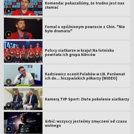
Komenda: pokazaliśmy, że trudno jest nas
złamać
Fornal o opóźnionym powrocie z Chin. "Nie
było dramatu"
Polscy siatkarze w kraju! Na lotnisku
powitała ich grupa kibiców
Kadziewicz ocenił Polaków w LN. Porównał
ich do... hiszpańskich piłkarzy [WIDEO]
Kamerą TVP Sport: Złote pokolenie siatkarzy
Grbić: wszyscy jesteśmy zmęczeni od czasu
wolnego