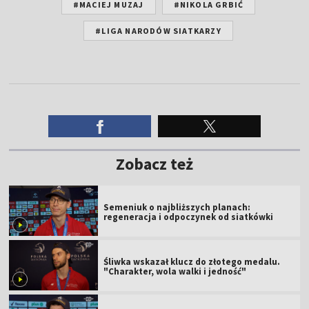
#MACIEJ MUZAJ
#NIKOLA GRBIĆ
#LIGA NARODÓW SIATKARZY
Zobacz też
Semeniuk o najbliższych planach:
regeneracja i odpoczynek od siatkówki
Śliwka wskazał klucz do złotego medalu.
"Charakter, wola walki i jedność"