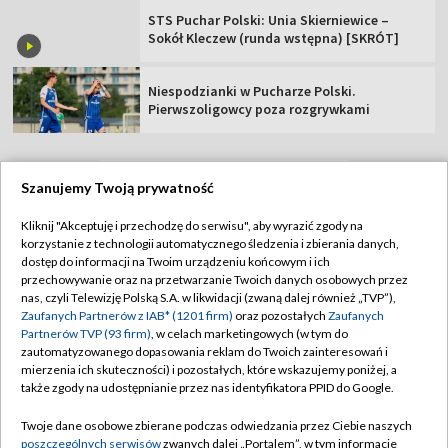
STS Puchar Polski: Unia Skierniewice –
Sokół Kleczew (runda wstępna) [SKRÓT]
Niespodzianki w Pucharze Polski.
Pierwszoligowcy poza rozgrywkami
Szanujemy Twoją prywatność
TVP
Kliknij "Akceptuję i przechodzę do serwisu", aby wyrazić zgody na
korzystanie z technologii automatycznego śledzenia i zbierania danych,
Abonament TVP
Regulamin TVP
dostęp do informacji na Twoim urządzeniu końcowym i ich
Polityka prywatności
Sklep TVP
przechowywanie oraz na przetwarzanie Twoich danych osobowych przez
nas, czyli Telewizję Polską S.A. w likwidacji (zwaną dalej również „TVP”),
Biuro Reklamy
Moje zgody
Zaufanych Partnerów z IAB* (1201 firm)
oraz pozostałych
Zaufanych
Partnerów TVP (93 firm)
, w celach marketingowych (w tym do
Oferta Handlowa
Biuro reklamy
zautomatyzowanego dopasowania reklam do Twoich zainteresowań i
mierzenia ich skuteczności) i pozostałych, które wskazujemy poniżej, a
Telegazeta ogłoszenia
Kontakt
także zgody na udostępnianie przez nas identyfikatora PPID do Google.
Emisja w TVP
Twoje dane osobowe zbierane podczas odwiedzania przez Ciebie naszych
Kanały
Rada Programowa
poszczególnych serwisów
zwanych dalej „Portalem”, w tym informacje