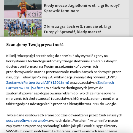
Kiedy mecze Jagiellonii w el. Ligi Europy?
Sprawdź terminarz
Z kim zagra Lech w 3. rundzie el. Ligi
Europy? Sprawdź, kiedy mecze!
Szanujemy Twoją prywatność
Kliknij "Akceptuję i przechodzę do serwisu", aby wyrazić zgody na
korzystanie z technologii automatycznego śledzenia i zbierania danych,
TVP
dostęp do informacji na Twoim urządzeniu końcowym i ich
przechowywanie oraz na przetwarzanie Twoich danych osobowych przez
Abonament TVP
Regulamin TVP
nas, czyli Telewizję Polską S.A. w likwidacji (zwaną dalej również „TVP”),
Polityka prywatności
Sklep TVP
Zaufanych Partnerów z IAB* (1201 firm)
oraz pozostałych
Zaufanych
Partnerów TVP (93 firm)
, w celach marketingowych (w tym do
Biuro Reklamy
Moje zgody
zautomatyzowanego dopasowania reklam do Twoich zainteresowań i
mierzenia ich skuteczności) i pozostałych, które wskazujemy poniżej, a
Oferta Handlowa
Biuro reklamy
także zgody na udostępnianie przez nas identyfikatora PPID do Google.
Telegazeta ogłoszenia
Kontakt
Twoje dane osobowe zbierane podczas odwiedzania przez Ciebie naszych
Emisja w TVP
poszczególnych serwisów
zwanych dalej „Portalem”, w tym informacje
zapisywane za pomocą technologii takich jak: pliki cookie, sygnalizatory
Kanały
Rada Programowa
WWW lub innych podobnych technologii umożliwiających świadczenie