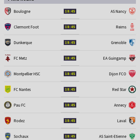
Boulogne
AS Nancy
18:45
Clermont Foot
Reims
18:45
Dunkerque
Grenoble
18:45
FC Metz
EA Guingamp
18:45
Montpellier HSC
Dijon FCO
18:45
FC Nantes
Red Star
18:45
Pau FC
Annecy
18:45
Rodez
Laval
18:45
Sochaux
AS Saint-Etienne
18:45