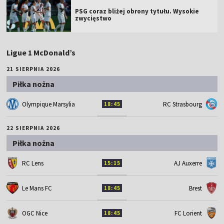
PSG coraz bliżej obrony tytułu. Wysokie
zwycięstwo
Ligue 1 McDonald’s
21 SIERPNIA 2026
Piłka nożna
Olympique Marsylia
RC Strasbourg
18:45
22 SIERPNIA 2026
Piłka nożna
RC Lens
AJ Auxerre
15:15
Le Mans FC
Brest
18:45
OGC Nice
FC Lorient
18:45