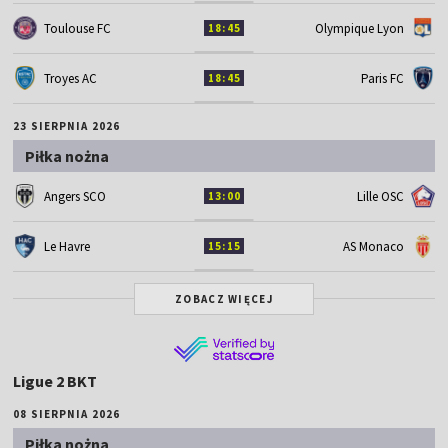
Toulouse FC
Olympique Lyon
18:45
Troyes AC
Paris FC
18:45
23 SIERPNIA 2026
Piłka nożna
Angers SCO
Lille OSC
13:00
Le Havre
AS Monaco
15:15
ZOBACZ WIĘCEJ
Ligue 2 BKT
08 SIERPNIA 2026
Piłka nożna