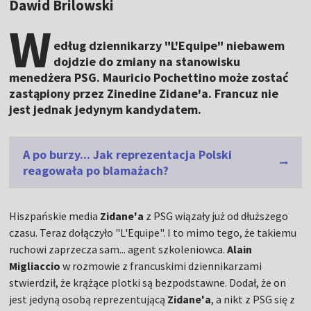
Dawid Brilowski
W
edług dziennikarzy "L'Equipe" niebawem
dojdzie do zmiany na stanowisku
menedżera PSG. Mauricio Pochettino może zostać
zastąpiony przez Zinedine Zidane'a. Francuz nie
jest jednak jedynym kandydatem.
A po burzy... Jak reprezentacja Polski
reagowała po blamażach?
Hiszpańskie media
Zidane'a
z PSG wiązały już od dłuższego
czasu. Teraz dołączyło "L'Equipe". I to mimo tego, że takiemu
ruchowi zaprzecza sam... agent szkoleniowca.
Alain
Migliaccio
w rozmowie z francuskimi dziennikarzami
stwierdził, że krążące plotki są bezpodstawne. Dodał, że on
jest jedyną osobą reprezentującą
Zidane'a
, a nikt z PSG się z