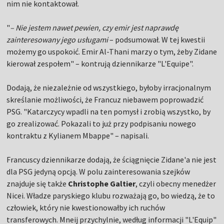
nim nie kontaktował.
"
– Nie jestem nawet pewien, czy emir jest naprawdę
zainteresowany jego usługami
– podsumował. W tej kwestii
możemy go uspokoić. Emir Al-Thani marzy o tym, żeby Zidane
kierował zespołem" – kontrują dziennikarze "L'Equipe".
Dodają, że niezależnie od wszystkiego, byłoby irracjonalnym
skreślanie możliwości, że Francuz niebawem poprowadzić
PSG. "Katarczycy wpadli na ten pomysł i zrobią wszystko, by
go zrealizować. Pokazali to już przy podpisaniu nowego
kontraktu z Kylianem Mbappe" – napisali.
Francuscy dziennikarze dodają, że ściągnięcie Zidane'a nie jest
dla PSG jedyną opcją. W polu zainteresowania szejków
znajduje się także
Christophe Galtier
, czyli obecny menedżer
Nicei. Władze paryskiego klubu rozważają go, bo wiedzą, że to
człowiek, który nie kwestionowałby ich ruchów
transferowych. Mneij przychylnie, według informacji "L'Equip"