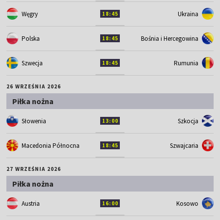
Węgry
Ukraina
18:45
Polska
Bośnia i Hercegowina
18:45
Szwecja
Rumunia
18:45
26 WRZEŚNIA 2026
Piłka nożna
Słowenia
Szkocja
13:00
Macedonia Północna
Szwajcaria
18:45
27 WRZEŚNIA 2026
Piłka nożna
Austria
Kosowo
16:00