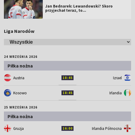
Jan Bednarek: Lewandowski? Skoro
przyjechał teraz, to…
Liga Narodów
24 WRZEŚNIA 2026
Piłka nożna
Austria
Izrael
18:45
Kosowo
Irlandia
18:45
25 WRZEŚNIA 2026
Piłka nożna
Gruzja
Irlandia Północna
16:00