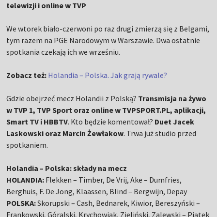
telewizji i online w TVP
We wtorek biało-czerwoni po raz drugi zmierzą się z Belgami,
tym razem na PGE Narodowym w Warszawie. Dwa ostatnie
spotkania czekają ich we wrześniu.
Zobacz też:
Holandia – Polska. Jak grają rywale?
Gdzie obejrzeć mecz Holandii z Polską?
Transmisja na żywo
w TVP 1, TVP Sport oraz online w TVPSPORT.PL, aplikacji,
Smart TV i HBBTV
. Kto będzie komentował?
Duet Jacek
Laskowski oraz Marcin Żewłakow
. Trwa już studio przed
spotkaniem.
Holandia – Polska: składy na mecz
HOLANDIA:
Flekken – Timber, De Vrij, Ake – Dumfries,
Berghuis, F. De Jong, Klaassen, Blind – Bergwijn, Depay
POLSKA:
Skorupski – Cash, Bednarek, Kiwior, Bereszyński –
Frankowski, Góralski, Krychowiak, Zieliński, Zalewski – Piątek