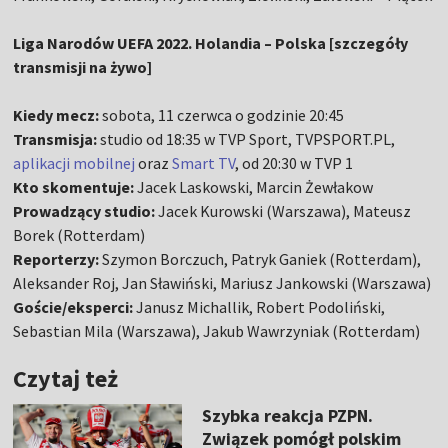
Liga Narodów UEFA 2022. Holandia – Polska [szczegóły
transmisji na żywo]
Kiedy mecz:
sobota, 11 czerwca o godzinie 20:45
Transmisja:
studio od 18:35 w TVP Sport, TVPSPORT.PL,
aplikacji mobilnej
oraz
Smart TV
, od 20:30 w TVP 1
Kto skomentuje:
Jacek Laskowski, Marcin Żewłakow
Prowadzący studio:
Jacek Kurowski (Warszawa), Mateusz
Borek (Rotterdam)
Reporterzy:
Szymon Borczuch, Patryk Ganiek (Rotterdam),
Aleksander Roj, Jan Sławiński, Mariusz Jankowski (Warszawa)
Goście/eksperci:
Janusz Michallik, Robert Podoliński,
Sebastian Mila (Warszawa), Jakub Wawrzyniak (Rotterdam)
Czytaj też
Szybka reakcja PZPN.
Związek pomógł polskim