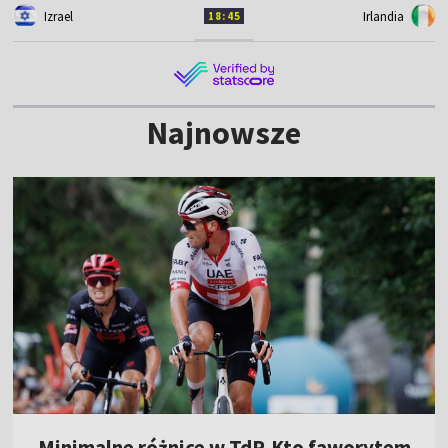
Izrael
Irlandia
18:45
Najnowsze
Minimalne różnice w TdP. Kto faworytem