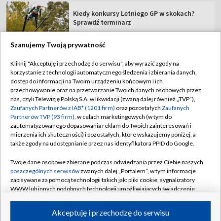
Kiedy konkursy Letniego GP w skokach?
Sprawdź terminarz
Szanujemy Twoją prywatność
Kliknij "Akceptuję i przechodzę do serwisu", aby wyrazić zgody na
korzystanie z technologii automatycznego śledzenia i zbierania danych,
TVP
dostęp do informacji na Twoim urządzeniu końcowym i ich
Abonament TVP
Regulamin TVP
przechowywanie oraz na przetwarzanie Twoich danych osobowych przez
nas, czyli Telewizję Polską S.A. w likwidacji (zwaną dalej również „TVP”),
Polityka prywatności
Sklep TVP
Zaufanych Partnerów z IAB* (1201 firm)
oraz pozostałych
Zaufanych
Partnerów TVP (93 firm)
, w celach marketingowych (w tym do
Biuro Reklamy
Moje zgody
zautomatyzowanego dopasowania reklam do Twoich zainteresowań i
mierzenia ich skuteczności) i pozostałych, które wskazujemy poniżej, a
Oferta Handlowa
Biuro reklamy
także zgody na udostępnianie przez nas identyfikatora PPID do Google.
Telegazeta ogłoszenia
Kontakt
Twoje dane osobowe zbierane podczas odwiedzania przez Ciebie naszych
Emisja w TVP
poszczególnych serwisów
zwanych dalej „Portalem”, w tym informacje
zapisywane za pomocą technologii takich jak: pliki cookie, sygnalizatory
Kanały
Rada Programowa
WWW lub innych podobnych technologii umożliwiających świadczenie
dopasowanych i bezpiecznych usług, personalizację treści oraz reklam,
Ogłoszenia przetargowe
udostępnianie funkcji mediów społecznościowych oraz analizowanie
©2026 Telewizja Polska Spółka Akcyjna w likwidacji
Akceptuję i przechodzę do serwisu
ruchu w Internecie.
Akademia Telewizyjna