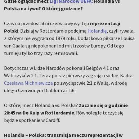
Gdzie oglądać mecz
Ligi Narodów UEFA
: Holandia vs
Polska na żywo? O której godzinie?
Czas na przedostatni czerwcowy występ
reprezentacji
Polski
. Dzisiaj w Rotterdamie podejmą
Holandię
, czyli rywala,
z którym nie wygrała od 1979 roku. Dodatkowo piłkarze Louisa
van Gaala są niepokonani od mistrzostw Europy. Od tego
turnieju tylko trzy razy remisowali.
Dotychczas w Lidze Narodów pokonali Belgów 4:1 oraz
Walijczyków 2:1. Teraz po raz pierwszy zagrają u siebie. Kadra
Czesława Michniewicza
po zwycięstwie 2:1 z Walią, w środę
uległa Czerwonym Diabłom aż 1:6.
O której mecz Holandia vs. Polska?
Zacznie się o godzinie
20:45 na De Kuip w Rotterdamie
. Równolegle toczyć się
będzie spotkanie w Cardiff.
Holandia – Polska: transmisja meczu reprezentacji w