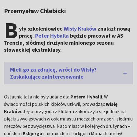
Przemysław Chlebicki
B
yły szkoleniowiec
Wisły Kraków
znalazł nową
pracę.
Peter Hyballa
będzie pracował w AS
Trencin, siódmej drużynie minionego sezonu
słowackiej ekstraklasy.
Mieli go za zdrajcę, wróci do Wisły?
Zaskakujące zainteresowanie
Ostatnie lata nie były udane dla
Petera Hyballi
. W
świadomości polskich kibiców utkwił, prowadząc
Wisłę
Kraków
. Jego przygoda z klubem zakończyła się jednak na
pięciu zwycięstwach w osiemnastu meczach oraz serii siedmiu
meczów bez zwycięstwa. Natomiast w kolejnych drużynach –
duńskim
Esbjergu
i niemieckim Turkgucu Monachium był