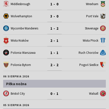
1 - 0
Middlesbrough
Wrexham
3 - 0
Wolverhampton
Port Vale
1 - 2
Wycombe Wanderers
Stevenage
2 - 1
Wisła Kraków
Wisła Płock
1 - 1
Polonia Warszawa
Ruch Chorzów
2 - 2
Polonia Bytom
Pogoń Siedlce
06 SIERPNIA 2026
Piłka nożna
0 - 1
Bristol City
Walsall
05 SIERPNIA 2026