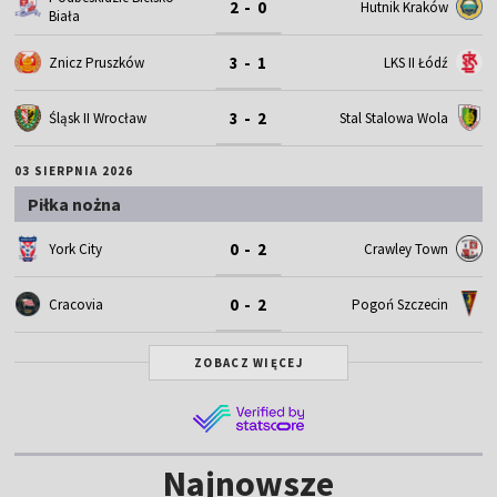
2 - 0
Hutnik Kraków
Biała
3 - 1
Znicz Pruszków
LKS II Łódź
3 - 2
Śląsk II Wrocław
Stal Stalowa Wola
03 SIERPNIA 2026
Piłka nożna
0 - 2
York City
Crawley Town
0 - 2
Cracovia
Pogoń Szczecin
ZOBACZ WIĘCEJ
Najnowsze