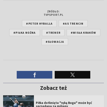
ŹRÓDŁO:
TVPSPORT.PL
#PETER HYBALLA
#AS TRENCIN
#PIŁKA NOŻNA
#TRENER
#WISŁA KRAKÓW
#SŁOWACJA
Zobacz też
Piłka dotknięta "ręką Boga" może być
sprzedana za miliony