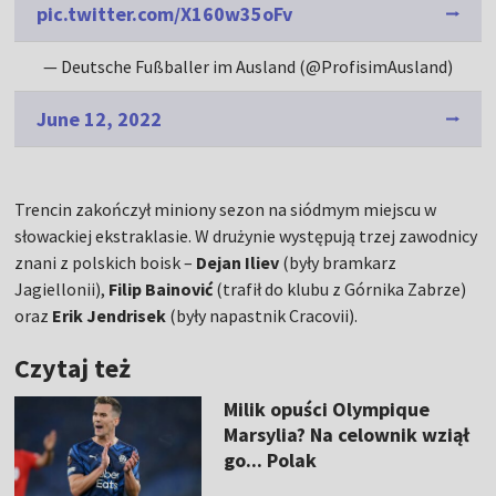
pic.twitter.com/X160w35oFv
— Deutsche Fußballer im Ausland (@ProfisimAusland)
June 12, 2022
Trencin zakończył miniony sezon na siódmym miejscu w
słowackiej ekstraklasie. W drużynie występują trzej zawodnicy
znani z polskich boisk –
Dejan Iliev
(były bramkarz
Jagiellonii),
Filip Bainović
(trafił do klubu z Górnika Zabrze)
oraz
Erik Jendrisek
(były napastnik Cracovii).
Czytaj też
Milik opuści Olympique
Marsylia? Na celownik wziął
go... Polak