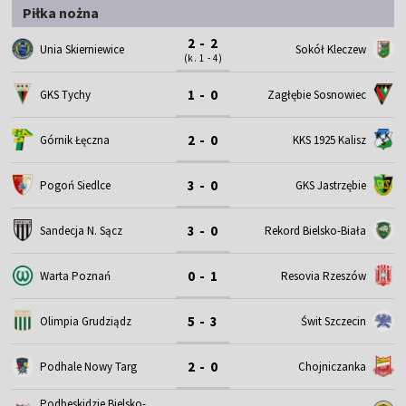
Piłka nożna
2 - 2
Unia Skierniewice
Sokół Kleczew
(k. 1 - 4)
1 - 0
GKS Tychy
Zagłębie Sosnowiec
2 - 0
Górnik Łęczna
KKS 1925 Kalisz
3 - 0
Pogoń Siedlce
GKS Jastrzębie
3 - 0
Sandecja N. Sącz
Rekord Bielsko-Biała
0 - 1
Warta Poznań
Resovia Rzeszów
5 - 3
Olimpia Grudziądz
Świt Szczecin
2 - 0
Podhale Nowy Targ
Chojniczanka
Podbeskidzie Bielsko-