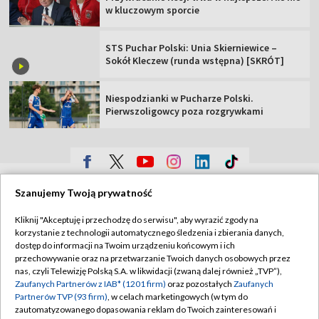
w kluczowym sporcie
STS Puchar Polski: Unia Skierniewice –
Sokół Kleczew (runda wstępna) [SKRÓT]
Niespodzianki w Pucharze Polski.
Pierwszoligowcy poza rozgrywkami
TVP
Szanujemy Twoją prywatność
Abonament TVP
Regulamin TVP
Kliknij "Akceptuję i przechodzę do serwisu", aby wyrazić zgody na
Polityka prywatności
Sklep TVP
korzystanie z technologii automatycznego śledzenia i zbierania danych,
dostęp do informacji na Twoim urządzeniu końcowym i ich
Biuro Reklamy
Moje zgody
przechowywanie oraz na przetwarzanie Twoich danych osobowych przez
nas, czyli Telewizję Polską S.A. w likwidacji (zwaną dalej również „TVP”),
Oferta Handlowa
Biuro reklamy
Zaufanych Partnerów z IAB* (1201 firm)
oraz pozostałych
Zaufanych
Partnerów TVP (93 firm)
, w celach marketingowych (w tym do
Telegazeta ogłoszenia
Kontakt
zautomatyzowanego dopasowania reklam do Twoich zainteresowań i