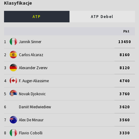
Klasyfikacje
ATP
ATP Debel
Pkt
1
Jannik Sinner
13450
2
Carlos Alcaraz
8160
3
Alexander Zverev
8120
4
F. Auger-Aliassime
4740
5
Novak Djokovic
3760
6
Daniił Miedwiediew
3620
7
Alex De Minaur
3560
8
Flavio Cobolli
3330