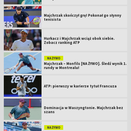
Majchrzak skończył grę! Pokonał go słynny
tenisista
Hurkacz i Majchrzak wciąż obok siebie.
Zobacz ranking ATP
NA ŻYWO
Majchrzak – Monfils [NA ŻYWO]. Śledź wynik 1.
rundy w Montrealu!
ATP: pierwszy w karierze tytuł Francuza
Dominacja w Waszyngtonie. Majchrzak bez
szans
NA ŻYWO