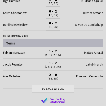
Ugo Humbert
D. Merida Aguilar
(3:6, 3:6)
0 - 2
Karen Chaczanow
Terence Atmane
(4:6, 6:7)
0 - 2
Daniił Miedwiediew
B. Van De Zandschulp
(3:6, 6:7)
05 SIERPNIA 2026
Tenis
1 - 2
Fabian Marozsan
Matteo Arnaldi
(5:7, 6:2, 4:6)
1 - 2
Jacob Fearnley
Jakub Mensik
(3:6, 6:3, 3:6)
2 - 0
Alex Michelsen
Francisco Cerundolo
(6:3, 6:4)
ZOBACZ WIĘCEJ