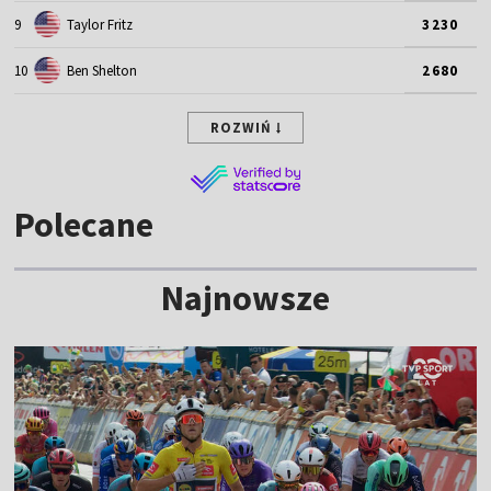
9
Taylor Fritz
3230
10
Ben Shelton
2680
ROZWIŃ
Polecane
Najnowsze