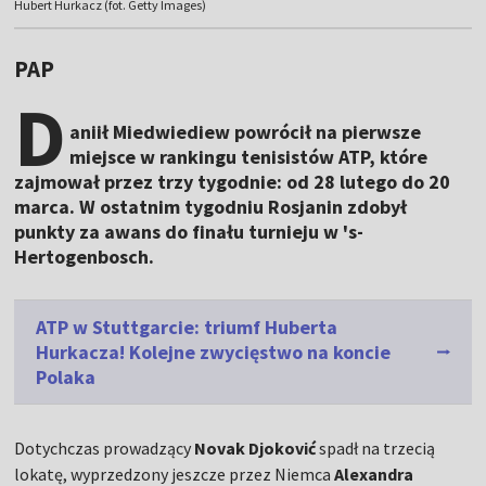
Hubert Hurkacz (fot. Getty Images)
PAP
D
aniił Miedwiediew powrócił na pierwsze
miejsce w rankingu tenisistów ATP, które
zajmował przez trzy tygodnie: od 28 lutego do 20
marca. W ostatnim tygodniu Rosjanin zdobył
punkty za awans do finału turnieju w 's-
Hertogenbosch.
ATP w Stuttgarcie: triumf Huberta
Hurkacza! Kolejne zwycięstwo na koncie
Polaka
Dotychczas prowadzący
Novak Djoković
spadł na trzecią
lokatę, wyprzedzony jeszcze przez Niemca
Alexandra