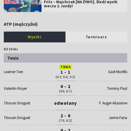
Fritz – Majchrzak [NA ŻYWO]. Śledź wynik
meczu 2. rundy!
ATP (mężczyźni)
Wyniki
Terminarz
DZISIAJ
Tenis
TRWA
Learner Tien
1 - 1
Gael Monfils
(6:3, 0:6, 5:2)
0 - 2
Valentin Royer
Tommy Paul
(4:6, 6:7)
odwołany
Titouan Droguet
F. Auger-Aliassime
2 - 0
Titouan Droguet
Jaime Faria
(7:6, 6:2)
0 - 2