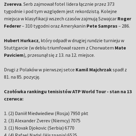
Zvereva
. Serb zajmował fotel lidera łącznie przez 373
tygodnie i pod tym względem jest rekordzistą. Kolejne
miejsca w klasyfikacji wszech czasów zajmują Szwajcar
Roger
Federer
– 310 tygodni oraz Amerykanin
Pete Sampras
– 286.
Hubert Hurkacz
, który odpadł w drugiej rundzie turnieju w
Stuttgarcie (w deblu triumfował razem z Chorwatem
Mate
Paviciem
), przesunął się z 13. na 12. miejsce.
Drugi z Polaków w pierwszej setce
Kamil Majchrzak
spadł z
81. na 85. pozycję.
Czołówka rankingu tenisistów ATP World Tour - stan na 13
czerwca:
1. (2) Daniił Miedwiediew (Rosja) 7950 pkt
2. (3) Alexander Zverev (Niemcy) 7075
3. (1) Novak Djokovic (Serbia) 6770
4. (4) Rafael Nadal (Hiszpania) 6525