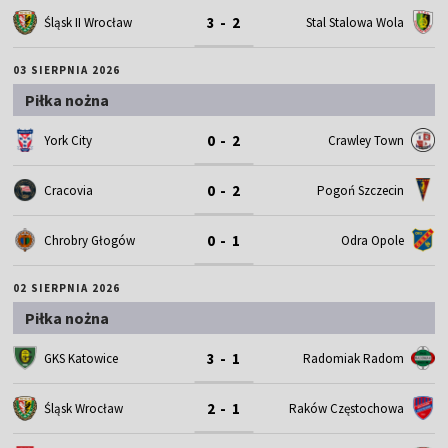
3 - 2
Śląsk II Wrocław
Stal Stalowa Wola
03 SIERPNIA 2026
Piłka nożna
0 - 2
York City
Crawley Town
0 - 2
Cracovia
Pogoń Szczecin
0 - 1
Chrobry Głogów
Odra Opole
02 SIERPNIA 2026
Piłka nożna
3 - 1
GKS Katowice
Radomiak Radom
2 - 1
Śląsk Wrocław
Raków Częstochowa