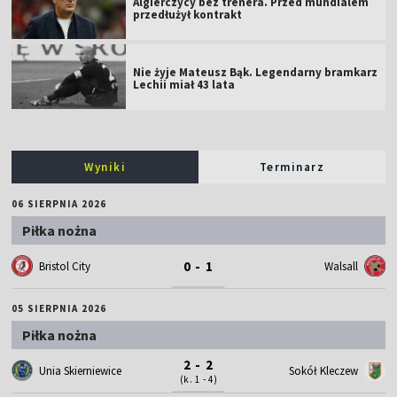
Algierczycy bez trenera. Przed mundialem
przedłużył kontrakt
Nie żyje Mateusz Bąk. Legendarny bramkarz
Lechii miał 43 lata
Wyniki
Terminarz
06 SIERPNIA 2026
Piłka nożna
0 - 1
Bristol City
Walsall
05 SIERPNIA 2026
Piłka nożna
2 - 2
Unia Skierniewice
Sokół Kleczew
(k. 1 - 4)