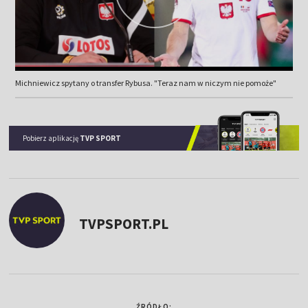
Michniewicz spytany o transfer Rybusa. "Teraz nam w niczym nie pomoże"
Pobierz aplikację
TVP SPORT
TVPSPORT.PL
ŹRÓDŁO: