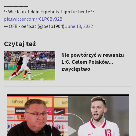
__________
⁉️ Wie lautet dein Ergebnis-Tipp für heute ⁉️
pic.twitter.com/r0LP0By32B
— ÖFB - oefb.at (@oefb1904)
June 13, 2022
Czytaj też
Nie powtórzyć w rewanżu
1:6. Celem Polaków...
zwycięstwo