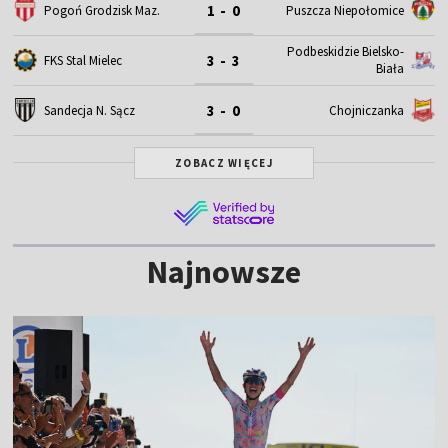
1 - 0
Pogoń Grodzisk Maz.
Puszcza Niepołomice
Podbeskidzie Bielsko-
3 - 3
FKS Stal Mielec
Biała
3 - 0
Sandecja N. Sącz
Chojniczanka
ZOBACZ WIĘCEJ
Najnowsze