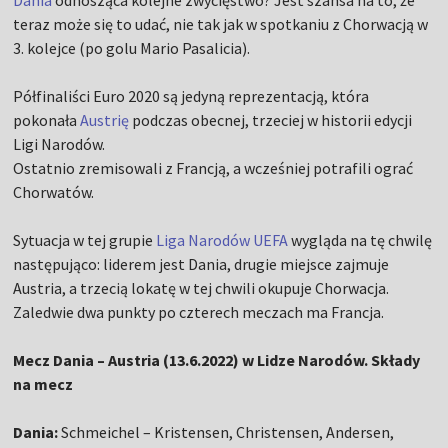
Dania
odnosząca kolejne zwycięstwo? Jest szansa na to, że
teraz może się to udać, nie tak jak w spotkaniu z Chorwacją w
3. kolejce (po golu Mario Pasalicia).
Półfinaliści Euro 2020 są jedyną reprezentacją, która
pokonała
Austrię
podczas obecnej, trzeciej w historii edycji
Ligi Narodów.
Ostatnio zremisowali z Francją, a wcześniej potrafili ograć
Chorwatów.
Sytuacja w tej grupie
Liga Narodów UEFA
wygląda na tę chwilę
następująco: liderem jest Dania, drugie miejsce zajmuje
Austria, a trzecią lokatę w tej chwili okupuje Chorwacja.
Zaledwie dwa punkty po czterech meczach ma Francja.
Mecz Dania – Austria (13.6.2022) w Lidze Narodów. Składy
na mecz
Dania:
Schmeichel – Kristensen, Christensen, Andersen,