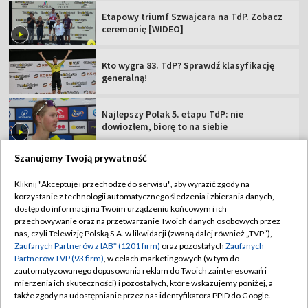
Etapowy triumf Szwajcara na TdP. Zobacz
ceremonię [WIDEO]
Kto wygra 83. TdP? Sprawdź klasyfikację
generalną!
Najlepszy Polak 5. etapu TdP: nie
dowiozłem, biorę to na siebie
Szanujemy Twoją prywatność
Kliknij "Akceptuję i przechodzę do serwisu", aby wyrazić zgody na
korzystanie z technologii automatycznego śledzenia i zbierania danych,
TVP
dostęp do informacji na Twoim urządzeniu końcowym i ich
Abonament TVP
Regulamin TVP
przechowywanie oraz na przetwarzanie Twoich danych osobowych przez
nas, czyli Telewizję Polską S.A. w likwidacji (zwaną dalej również „TVP”),
Polityka prywatności
Sklep TVP
Zaufanych Partnerów z IAB* (1201 firm)
oraz pozostałych
Zaufanych
Partnerów TVP (93 firm)
, w celach marketingowych (w tym do
Biuro Reklamy
Moje zgody
zautomatyzowanego dopasowania reklam do Twoich zainteresowań i
mierzenia ich skuteczności) i pozostałych, które wskazujemy poniżej, a
Oferta Handlowa
Biuro reklamy
także zgody na udostępnianie przez nas identyfikatora PPID do Google.