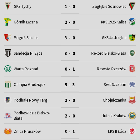
1 - 0
GKS Tychy
Zagłębie Sosnowiec
2 - 0
Górnik Łęczna
KKS 1925 Kalisz
3 - 0
Pogoń Siedlce
GKS Jastrzębie
3 - 0
Sandecja N. Sącz
Rekord Bielsko-Biała
0 - 1
Warta Poznań
Resovia Rzeszów
5 - 3
Olimpia Grudziądz
Świt Szczecin
2 - 0
Podhale Nowy Targ
Chojniczanka
Podbeskidzie Bielsko-
2 - 0
Hutnik Kraków
Biała
3 - 1
Znicz Pruszków
LKS II Łódź