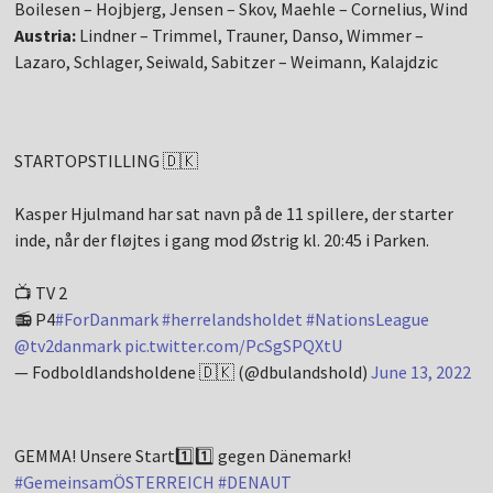
Boilesen – Hojbjerg, Jensen – Skov, Maehle – Cornelius, Wind
Austria:
Lindner – Trimmel, Trauner, Danso, Wimmer –
Lazaro, Schlager, Seiwald, Sabitzer – Weimann, Kalajdzic
STARTOPSTILLING 🇩🇰
Kasper Hjulmand har sat navn på de 11 spillere, der starter
inde, når der fløjtes i gang mod Østrig kl. 20:45 i Parken.
📺 TV 2
📻 P4
#ForDanmark
#herrelandsholdet
#NationsLeague
@tv2danmark
pic.twitter.com/PcSgSPQXtU
— Fodboldlandsholdene 🇩🇰 (@dbulandshold)
June 13, 2022
GEMMA! Unsere Start1️⃣1️⃣ gegen Dänemark!
#GemeinsamÖSTERREICH
#DENAUT