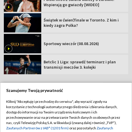
Wspierają go gwiazdy [WIDEO]
Świątek w ćwierćfinale w Toronto. Z kim i
kiedy zagra Polka?
Sportowy wieczór (08.08.2026)
Betclic 1 Liga: sprawdź terminarz i plan
transmisji meczów 3. kolejki
Szanujemy Twoją prywatność
TVP
Kliknij "Akceptuję i przechodzę do serwisu", aby wyrazić zgody na
korzystanie z technologii automatycznego śledzenia i zbierania danych,
Abonament TVP
Regulamin TVP
dostęp do informacji na Twoim urządzeniu końcowym i ich
Polityka prywatności
Sklep TVP
przechowywanie oraz na przetwarzanie Twoich danych osobowych przez
nas, czyli Telewizję Polską S.A. w likwidacji (zwaną dalej również „TVP”),
Biuro Reklamy
Moje zgody
Zaufanych Partnerów z IAB* (1201 firm)
oraz pozostałych
Zaufanych