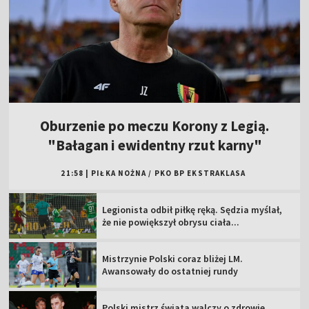
Oburzenie po meczu Korony z Legią.
"Bałagan i ewidentny rzut karny"
21:58
|
PIŁKA NOŻNA
/
PKO BP EKSTRAKLASA
Legionista odbił piłkę ręką. Sędzia myślał,
że nie powiększył obrysu ciała...
Mistrzynie Polski coraz bliżej LM.
Awansowały do ostatniej rundy
Polski mistrz świata walczy o zdrowie.