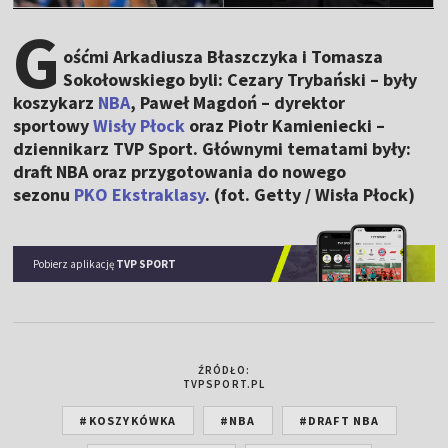
G
ośćmi Arkadiusza Błaszczyka i Tomasza
Sokołowskiego byli: Cezary Trybański – były
koszykarz
NBA
, Paweł Magdoń – dyrektor
sportowy
Wisły Płock
oraz Piotr Kamieniecki –
dziennikarz TVP Sport. Głównymi tematami były:
draft NBA oraz przygotowania do nowego
sezonu
PKO Ekstraklasy
. (fot. Getty / Wisła Płock)
Pobierz aplikację
TVP SPORT
ŹRÓDŁO:
TVPSPORT.PL
#KOSZYKÓWKA
#NBA
#DRAFT NBA