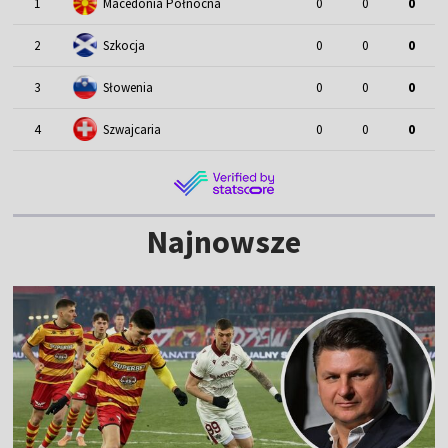
1
Macedonia Północna
0
0
0
2
Szkocja
0
0
0
3
Słowenia
0
0
0
4
Szwajcaria
0
0
0
Najnowsze