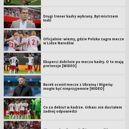
Drugi trener kadry wybrany. Był mistrzem
Indii
Oficjalnie: wiemy, gdzie Polska zagra mecze
w Lidze Narodów
Eksperci dobitnie po meczu kadry. O to mają
pretensje [WIDEO]
Borek ocenił mecze z Ukrainą i Nigerią:
mogło być nieprzyjemnie [WIDEO]
Co za debiut w kadrze. Urban: nie dostałem
żadnej odpowiedzi