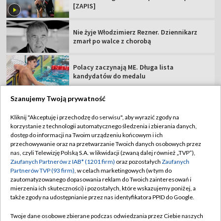
[ZAPIS]
Nie żyje Włodzimierz Rezner. Dziennikarz
zmarł po walce z chorobą
Polacy zaczynają ME. Długa lista
kandydatów do medalu
Szanujemy Twoją prywatność
Kliknij "Akceptuję i przechodzę do serwisu", aby wyrazić zgody na
korzystanie z technologii automatycznego śledzenia i zbierania danych,
TVP
dostęp do informacji na Twoim urządzeniu końcowym i ich
Abonament TVP
Regulamin TVP
przechowywanie oraz na przetwarzanie Twoich danych osobowych przez
nas, czyli Telewizję Polską S.A. w likwidacji (zwaną dalej również „TVP”),
Polityka prywatności
Sklep TVP
Zaufanych Partnerów z IAB* (1201 firm)
oraz pozostałych
Zaufanych
Partnerów TVP (93 firm)
, w celach marketingowych (w tym do
Biuro Reklamy
Moje zgody
zautomatyzowanego dopasowania reklam do Twoich zainteresowań i
mierzenia ich skuteczności) i pozostałych, które wskazujemy poniżej, a
Oferta Handlowa
Biuro reklamy
także zgody na udostępnianie przez nas identyfikatora PPID do Google.
Telegazeta ogłoszenia
Kontakt
Twoje dane osobowe zbierane podczas odwiedzania przez Ciebie naszych