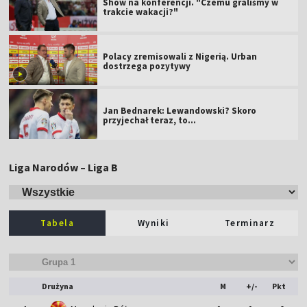
Show na konferencji. "Czemu graliśmy w
trakcie wakacji?"
Polacy zremisowali z Nigerią. Urban
dostrzega pozytywy
Jan Bednarek: Lewandowski? Skoro
przyjechał teraz, to…
Liga Narodów – Liga B
Tabela
Wyniki
Terminarz
Drużyna
M
+/-
Pkt