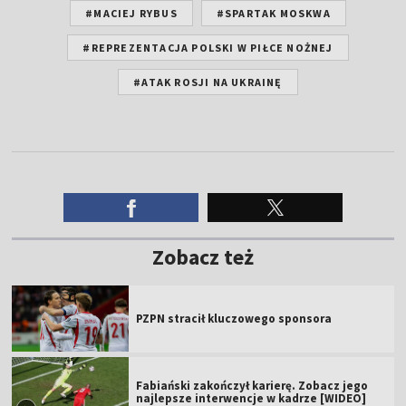
#MACIEJ RYBUS
#SPARTAK MOSKWA
#REPREZENTACJA POLSKI W PIŁCE NOŻNEJ
#ATAK ROSJI NA UKRAINĘ
Zobacz też
PZPN stracił kluczowego sponsora
Fabiański zakończył karierę. Zobacz jego
najlepsze interwencje w kadrze [WIDEO]