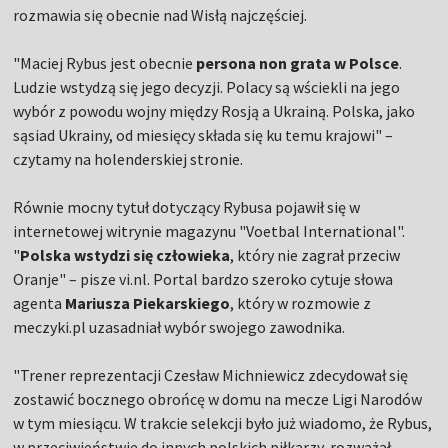
rozmawia się obecnie nad Wisłą najczęściej.
"Maciej Rybus jest obecnie
persona non grata w Polsce
.
Ludzie wstydzą się jego decyzji. Polacy są wściekli na jego
wybór z powodu wojny między Rosją a Ukrainą. Polska, jako
sąsiad Ukrainy, od miesięcy składa się ku temu krajowi" –
czytamy na holenderskiej stronie.
Równie mocny tytuł dotyczący Rybusa pojawił się w
internetowej witrynie magazynu "Voetbal International".
"
Polska wstydzi się człowieka
, który nie zagrał przeciw
Oranje" – pisze vi.nl. Portal bardzo szeroko cytuje słowa
agenta
Mariusza Piekarskiego
, który w rozmowie z
meczyki.pl uzasadniał wybór swojego zawodnika.
"Trener reprezentacji Czesław Michniewicz zdecydował się
zostawić bocznego obrońcę w domu na mecze Ligi Narodów
w tym miesiącu. W trakcie selekcji było już wiadomo, że Rybus,
w przeciwieństwie do innych polskich piłkarzy, rozważał