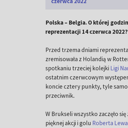
czerwca 2022
Polska – Belgia. O której godzi
reprezentacji 14 czerwca 2022?
Przed trzema dniami reprezentac
zremisowała z Holandią w Rotte
spotkaniu trzeciej kolejki
Ligi N
ostatnim czerwcowym występem
koncie cztery punkty, tyle samo 
przeciwnik.
W Brukseli wszystko zaczęło się
pięknej akcji i golu
Roberta Lew