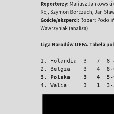
Reporterzy:
Mariusz Jankowski (
Roj, Szymon Borczuch, Jan Sław
Goście/eksperci:
Robert Podoliń
Wawrzyniak (analiza)
Liga Narodów UEFA. Tabela pols
1. Holandia  3   7  8-4
3. Polska    3   4  5-
4. Walia     3   1  3-