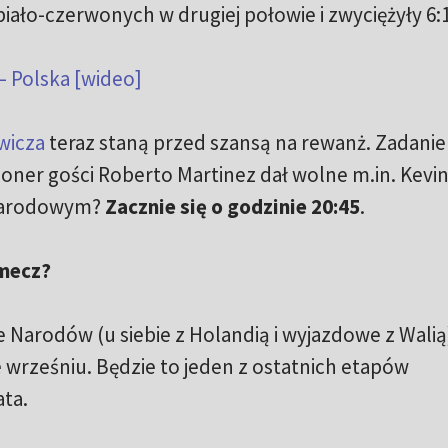
biało-czerwonych w drugiej połowie i zwyciężyły 6:1
– Polska [wideo]
wicza
teraz staną przed szansą na rewanż. Zadanie
cjoner gości Roberto Martinez dał wolne m.in. Kevi
 Narodowym?
Zacznie się o godzinie 20:45
.
 mecz?
 Narodów (u siebie z Holandią i wyjazdowe z Walią
 wrześniu. Będzie to jeden z ostatnich etapów
ta.