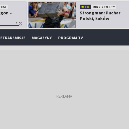
TYKA
05:45
INNE SPORTY
egon –
Strongman: Puchar
Polski, Łuków
4:00
ETRANSMISJE
MAGAZYNY
PROGRAM TV