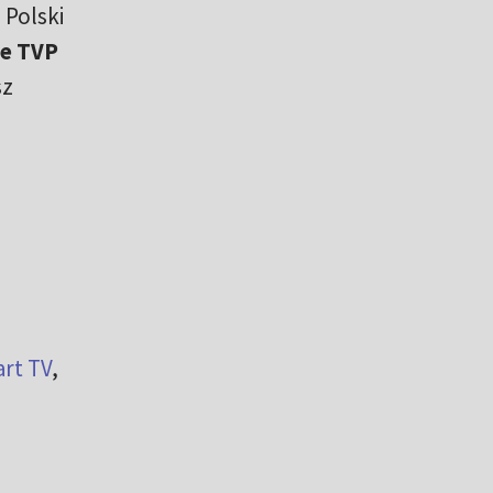
 Polski
ie TVP
sz
rt TV
,