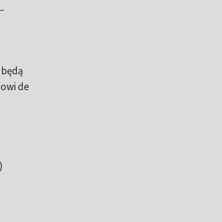
.
 będą
nowi de
)