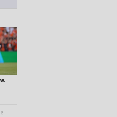
ów.
ne