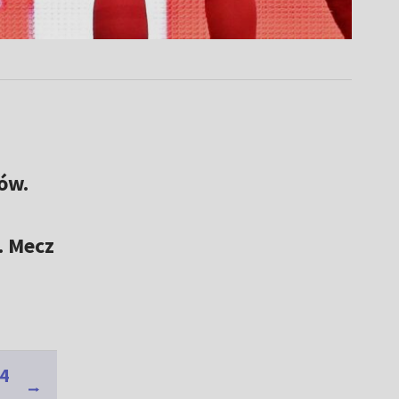
ów.
. Mecz
14