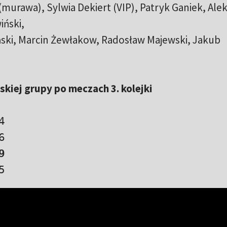
murawa), Sylwia Dekiert (VIP), Patryk Ganiek, Ale
iński,
ski, Marcin Żewłakow, Radosław Majewski, Jakub
kiej grupy po meczach 3. kolejki


9
5