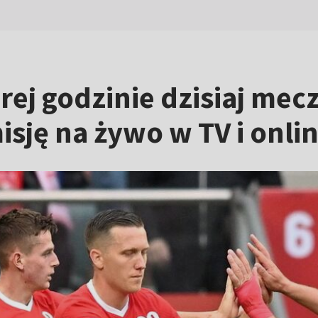
órej godzinie dzisiaj mec
isję na żywo w TV i onli