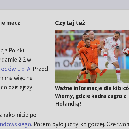
Czytaj też
nie mecz
ja Polski
rdamie 2:2 w
arodów UEFA
. Przed
 ma więc na
co dzisiejszy
Ważne informacje dla kibic
Wiemy, gdzie kadra zagra z
Holandią!
 znakomicie po
andowskiego
. Potem było już tylko gorzej. Czerwo