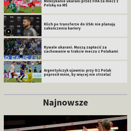
Meksykanie ukarani przez FIFA za mecz z
Polską na MŚ
Klich po transferze do USA: nie planuję
zakończenia kariery
Rywale ukarani. Muszą zapłacić za
zachowanie w trakcie meczu z Polakami
Argentyńczyk ujawnia: przy 0:1 Polak
poprosił mnie, by więcej nie strzelać
Najnowsze