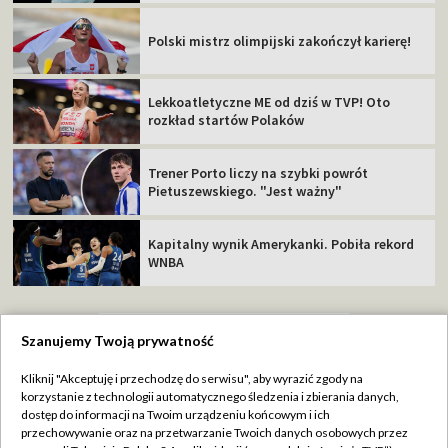
Polski mistrz olimpijski zakończył karierę!
Lekkoatletyczne ME od dziś w TVP! Oto
rozkład startów Polaków
Trener Porto liczy na szybki powrót
Pietuszewskiego. "Jest ważny"
Kapitalny wynik Amerykanki. Pobiła rekord
WNBA
Szanujemy Twoją prywatność
TVP
Kliknij "Akceptuję i przechodzę do serwisu", aby wyrazić zgody na
korzystanie z technologii automatycznego śledzenia i zbierania danych,
Abonament TVP
Regulamin TVP
dostęp do informacji na Twoim urządzeniu końcowym i ich
Polityka prywatności
Sklep TVP
przechowywanie oraz na przetwarzanie Twoich danych osobowych przez