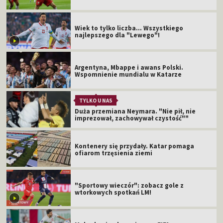
Wiek to tylko liczba... Wszystkiego
najlepszego dla "Lewego"!
Argentyna, Mbappe i awans Polski.
Wspomnienie mundialu w Katarze
TYLKO U NAS
Duża przemiana Neymara. "Nie pił, nie
imprezował, zachowywał czystość""
Kontenery się przydały. Katar pomaga
ofiarom trzęsienia ziemi
"Sportowy wieczór": zobacz gole z
wtorkowych spotkań LM!