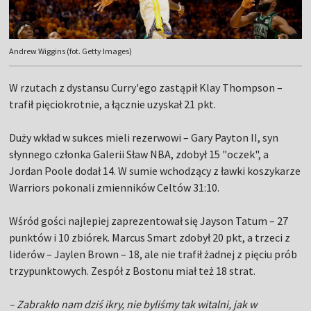
Andrew Wiggins (fot. Getty Images)
W rzutach z dystansu Curry'ego zastąpił Klay Thompson –
trafił pięciokrotnie, a łącznie uzyskał 21 pkt.
Duży wkład w sukces mieli rezerwowi – Gary Payton II, syn
słynnego członka Galerii Sław NBA, zdobył 15 "oczek", a
Jordan Poole dodał 14. W sumie wchodzący z ławki koszykarze
Warriors pokonali zmienników Celtów 31:10.
Wśród gości najlepiej zaprezentował się Jayson Tatum – 27
punktów i 10 zbiórek. Marcus Smart zdobył 20 pkt, a trzeci z
liderów – Jaylen Brown – 18, ale nie trafił żadnej z pięciu prób
trzypunktowych. Zespół z Bostonu miał też 18 strat.
– Zabrakło nam dziś ikry, nie byliśmy tak witalni, jak w