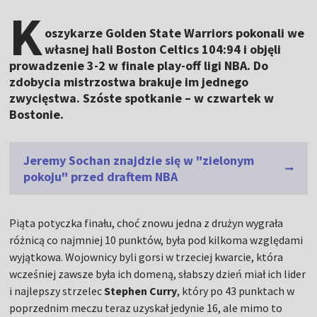
K
oszykarze Golden State Warriors pokonali we
własnej hali Boston Celtics 104:94 i objęli
prowadzenie 3-2 w finale play-off ligi NBA. Do
zdobycia mistrzostwa brakuje im jednego
zwycięstwa. Szóste spotkanie – w czwartek w
Bostonie.
Jeremy Sochan znajdzie się w "zielonym
pokoju" przed draftem NBA
Piąta potyczka finału, choć znowu jedna z drużyn wygrała
różnicą co najmniej 10 punktów, była pod kilkoma względami
wyjątkowa. Wojownicy byli gorsi w trzeciej kwarcie, która
wcześniej zawsze była ich domeną, słabszy dzień miał ich lider
i najlepszy strzelec
Stephen Curry
, który po 43 punktach w
poprzednim meczu teraz uzyskał jedynie 16, ale mimo to