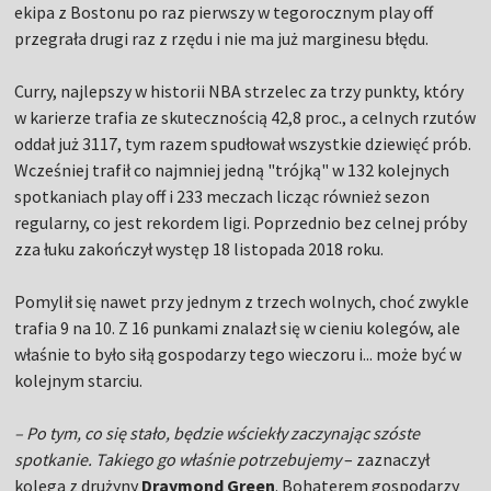
ekipa z Bostonu po raz pierwszy w tegorocznym play off
przegrała drugi raz z rzędu i nie ma już marginesu błędu.
Curry, najlepszy w historii NBA strzelec za trzy punkty, który
w karierze trafia ze skutecznością 42,8 proc., a celnych rzutów
oddał już 3117, tym razem spudłował wszystkie dziewięć prób.
Wcześniej trafił co najmniej jedną "trójką" w 132 kolejnych
spotkaniach play off i 233 meczach licząc również sezon
regularny, co jest rekordem ligi. Poprzednio bez celnej próby
zza łuku zakończył występ 18 listopada 2018 roku.
Pomylił się nawet przy jednym z trzech wolnych, choć zwykle
trafia 9 na 10. Z 16 punkami znalazł się w cieniu kolegów, ale
właśnie to było siłą gospodarzy tego wieczoru i... może być w
kolejnym starciu.
– Po tym, co się stało, będzie wściekły zaczynając szóste
spotkanie. Takiego go właśnie potrzebujemy
– zaznaczył
kolega z drużyny
Draymond Green
. Bohaterem gospodarzy