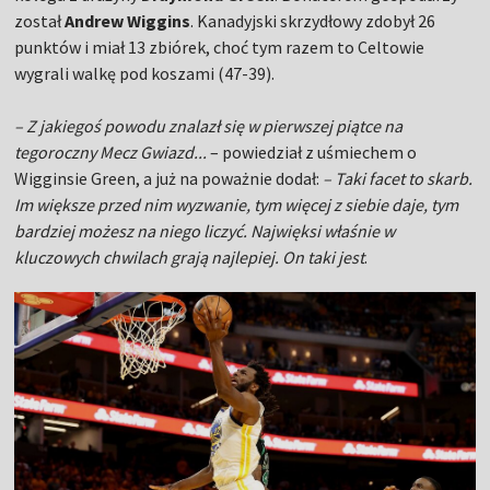
został
Andrew Wiggins
. Kanadyjski skrzydłowy zdobył 26
punktów i miał 13 zbiórek, choć tym razem to Celtowie
wygrali walkę pod koszami (47-39).
– Z jakiegoś powodu znalazł się w pierwszej piątce na
tegoroczny Mecz Gwiazd...
– powiedział z uśmiechem o
Wigginsie Green, a już na poważnie dodał:
– Taki facet to skarb.
Im większe przed nim wyzwanie, tym więcej z siebie daje, tym
bardziej możesz na niego liczyć. Najwięksi właśnie w
kluczowych chwilach grają najlepiej. On taki jest
.