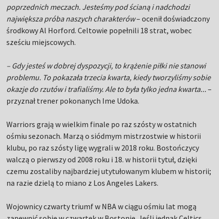
poprzednich meczach. Jesteśmy pod ścianą i nadchodzi
największa próba naszych charakterów
– ocenił doświadczony
środkowy Al Horford. Celtowie popełnili 18 strat, wobec
sześciu miejscowych.
– Gdy jesteś w dobrej dyspozycji, to krążenie piłki nie stanowi
problemu. To pokazała trzecia kwarta, kiedy tworzyliśmy sobie
okazje do rzutów i trafialiśmy. Ale to była tylko jedna kwarta...
–
przyznał trener pokonanych Ime Udoka.
Warriors grają w wielkim finale po raz szósty w ostatnich
ośmiu sezonach. Marzą o siódmym mistrzostwie w historii
klubu, po raz szósty ligę wygrali w 2018 roku. Bostończycy
walczą o pierwszy od 2008 roku i 18. w historii tytuł, dzięki
czemu zostaliby najbardziej utytułowanym klubem w historii;
na razie dzielą to miano z Los Angeles Lakers.
Wojownicy czwarty triumf w NBA w ciągu ośmiu lat mogą
zapewnić sobie w czwartek w Bostonie. Jeśli jednak Celtics