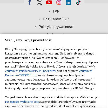
TVP
Abonament TVP
Regulamin TVP
Polityka prywatności
Sklep TVP
Biuro Reklamy
Moje zgody
Szanujemy Twoją prywatność
Oferta Handlowa
Biuro reklamy
Kliknij "Akceptuję i przechodzę do serwisu", aby wyrazić zgody na
Telegazeta ogłoszenia
Kontakt
korzystanie z technologii automatycznego śledzenia i zbierania danych,
Emisja w TVP
dostęp do informacji na Twoim urządzeniu końcowym i ich
przechowywanie oraz na przetwarzanie Twoich danych osobowych przez
Kanały
Rada Programowa
nas, czyli Telewizję Polską S.A. w likwidacji (zwaną dalej również „TVP”),
Zaufanych Partnerów z IAB* (1201 firm)
oraz pozostałych
Zaufanych
Ogłoszenia przetargowe
Partnerów TVP (93 firm)
, w celach marketingowych (w tym do
©2026 Telewizja Polska Spółka Akcyjna w likwidacji
zautomatyzowanego dopasowania reklam do Twoich zainteresowań i
Akademia Telewizyjna
mierzenia ich skuteczności) i pozostałych, które wskazujemy poniżej, a
Informacje o nadawcy
także zgody na udostępnianie przez nas identyfikatora PPID do Google.
Centrum informacji TVP
Twoje dane osobowe zbierane podczas odwiedzania przez Ciebie naszych
poszczególnych serwisów
zwanych dalej „Portalem”, w tym informacje
System NOS
zapisywane za pomocą technologii takich jak: pliki cookie, sygnalizatory