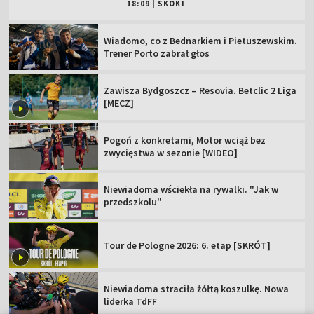
18:09
|
SKOKI
Wiadomo, co z Bednarkiem i Pietuszewskim.
Trener Porto zabrał głos
Zawisza Bydgoszcz – Resovia. Betclic 2 Liga
[MECZ]
Pogoń z konkretami, Motor wciąż bez
zwycięstwa w sezonie [WIDEO]
Niewiadoma wściekła na rywalki. "Jak w
przedszkolu"
Tour de Pologne 2026: 6. etap [SKRÓT]
Niewiadoma straciła żółtą koszulkę. Nowa
liderka TdFF