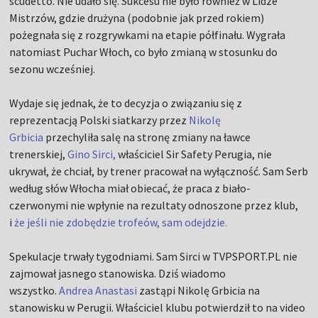
scudetto. Nie udało się. Sukcesu nie było również w Lidze
Mistrzów, gdzie drużyna (podobnie jak przed rokiem)
pożegnała się z rozgrywkami na etapie półfinału. Wygrała
natomiast Puchar Włoch, co było zmianą w stosunku do
sezonu wcześniej.
Wydaje się jednak, że to decyzja o związaniu się z
reprezentacją Polski siatkarzy przez
Nikolę
Grbicia
przechyliła salę na stronę zmiany na ławce
trenerskiej,
Gino Sirci,
właściciel Sir Safety Perugia, nie
ukrywał, że chciał, by trener pracował na wyłączność. Sam Serb
według słów Włocha miał obiecać, że praca z biało-
czerwonymi nie wpłynie na rezultaty odnoszone przez klub,
i
że jeśli nie zdobędzie trofeów, sam odejdzie.
Spekulacje trwały tygodniami. Sam Sirci w TVPSPORT.PL nie
zajmował jasnego stanowiska. Dziś wiadomo
wszystko.
Andrea Anastasi
zastąpi Nikolę Grbicia na
stanowisku w Perugii. Właściciel klubu potwierdził to na video