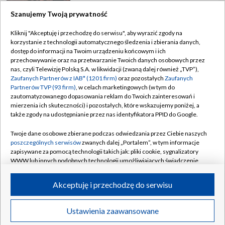
Szanujemy Twoją prywatność
Kliknij "Akceptuję i przechodzę do serwisu", aby wyrazić zgody na
korzystanie z technologii automatycznego śledzenia i zbierania danych,
TVP
dostęp do informacji na Twoim urządzeniu końcowym i ich
Abonament TVP
Regulamin TVP
przechowywanie oraz na przetwarzanie Twoich danych osobowych przez
nas, czyli Telewizję Polską S.A. w likwidacji (zwaną dalej również „TVP”),
Polityka prywatności
Sklep TVP
Zaufanych Partnerów z IAB* (1201 firm)
oraz pozostałych
Zaufanych
Partnerów TVP (93 firm)
, w celach marketingowych (w tym do
Biuro Reklamy
Moje zgody
zautomatyzowanego dopasowania reklam do Twoich zainteresowań i
mierzenia ich skuteczności) i pozostałych, które wskazujemy poniżej, a
Oferta Handlowa
Biuro reklamy
także zgody na udostępnianie przez nas identyfikatora PPID do Google.
Telegazeta ogłoszenia
Kontakt
Twoje dane osobowe zbierane podczas odwiedzania przez Ciebie naszych
Emisja w TVP
poszczególnych serwisów
zwanych dalej „Portalem”, w tym informacje
zapisywane za pomocą technologii takich jak: pliki cookie, sygnalizatory
Kanały
Rada Programowa
WWW lub innych podobnych technologii umożliwiających świadczenie
dopasowanych i bezpiecznych usług, personalizację treści oraz reklam,
Ogłoszenia przetargowe
udostępnianie funkcji mediów społecznościowych oraz analizowanie
©2026 Telewizja Polska Spółka Akcyjna w likwidacji
Akceptuję i przechodzę do serwisu
ruchu w Internecie.
Akademia Telewizyjna
Informacje o nadawcy
Twoje dane osobowe zbierane podczas odwiedzania przez Ciebie
Ustawienia zaawansowane
News
Transmisje
Wideo
Więcej
poszczególnych serwisów
na Portalu, takie jak adresy IP, identyfikatory
Centrum informacji TVP
Twoich urządzeń końcowych i identyfikatory plików cookie, informacje o