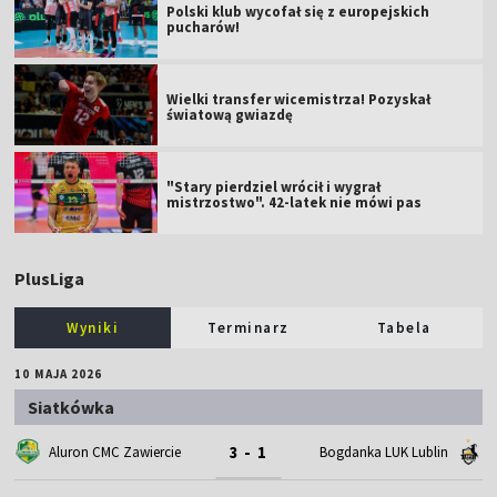
Polski klub wycofał się z europejskich
pucharów!
Wielki transfer wicemistrza! Pozyskał
światową gwiazdę
"Stary pierdziel wrócił i wygrał
mistrzostwo". 42-latek nie mówi pas
PlusLiga
Wyniki
Terminarz
Tabela
10 MAJA 2026
Siatkówka
3 - 1
Aluron CMC Zawiercie
Bogdanka LUK Lublin