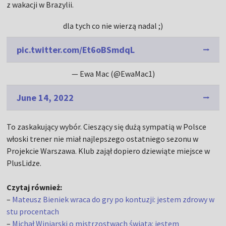
z wakacji w Brazylii.
dla tych co nie wierzą nadal ;)
pic.twitter.com/Et6oBSmdqL
— Ewa Mac (@EwaMac1)
June 14, 2022
To zaskakujący wybór. Cieszący się dużą sympatią w Polsce
włoski trener nie miał najlepszego ostatniego sezonu w
Projekcie Warszawa. Klub zajął dopiero dziewiąte miejsce w
PlusLidze.
Czytaj również:
–
Mateusz Bieniek wraca do gry po kontuzji: jestem zdrowy w
stu procentach
–
Michał Winiarski o mistrzostwach świata: jestem