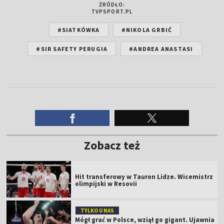
ŹRÓDŁO:
TVPSPORT.PL
#SIATKÓWKA
#NIKOLA GRBIĆ
#SIR SAFETY PERUGIA
#ANDREA ANASTASI
Zobacz też
Hit transferowy w Tauron Lidze. Wicemistrz
olimpijski w Resovii
TYLKO U NAS
Mógł grać w Polsce, wziął go gigant. Ujawnia