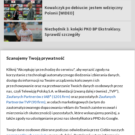
Kowalczyk po debiucie: jestem wdzięczny
Polonii [WIDEO]
Niezbędnik 3. kolejki PKO BP Ekstraklasy.
Sprawdź szczegóły
Szanujemy Twoją prywatność
TVP
Kliknij "Akceptuję i przechodzę do serwisu", aby wyrazić zgody na
korzystanie z technologii automatycznego śledzenia i zbierania danych,
Abonament TVP
Regulamin TVP
dostęp do informacji na Twoim urządzeniu końcowym i ich
Polityka prywatności
Sklep TVP
przechowywanie oraz na przetwarzanie Twoich danych osobowych przez
nas, czyli Telewizję Polską S.A. w likwidacji (zwaną dalej również „TVP”),
Biuro Reklamy
Moje zgody
Zaufanych Partnerów z IAB* (1201 firm)
oraz pozostałych
Zaufanych
Partnerów TVP (93 firm)
, w celach marketingowych (w tym do
Oferta Handlowa
Biuro reklamy
zautomatyzowanego dopasowania reklam do Twoich zainteresowań i
mierzenia ich skuteczności) i pozostałych, które wskazujemy poniżej, a
Telegazeta ogłoszenia
Kontakt
także zgody na udostępnianie przez nas identyfikatora PPID do Google.
Emisja w TVP
Twoje dane osobowe zbierane podczas odwiedzania przez Ciebie naszych
Kanały
Rada Programowa