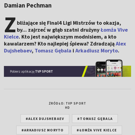
Damian Pechman
Z
bliżające się Final4 Ligi Mistrzów to okazja,
by... zajrzeć w głąb szatni drużyny
Łomża Vive
Kielce
. Kto jest największym modnisiem, a kto
kawalarzem? Kto najlepiej śpiewa? Zdradzają
Alex
Dujshebaev
,
Tomasz Gębala
i
Arkadiusz Moryto
.
Pobierz aplikację
TVP SPORT
ŹRÓDŁO: TVP SPORT
HD
#ALEX DUJSHEBAEV
#TOMASZ GĘBALA
#ARKADIUSZ MORYTO
#ŁOMŻA VIVE KIELCE