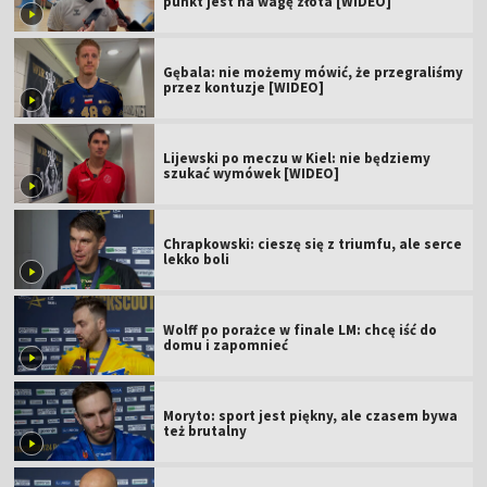
punkt jest na wagę złota [WIDEO]
Gębala: nie możemy mówić, że przegraliśmy
przez kontuzje [WIDEO]
Lijewski po meczu w Kiel: nie będziemy
szukać wymówek [WIDEO]
Chrapkowski: cieszę się z triumfu, ale serce
lekko boli
Wolff po porażce w finale LM: chcę iść do
domu i zapomnieć
Moryto: sport jest piękny, ale czasem bywa
też brutalny