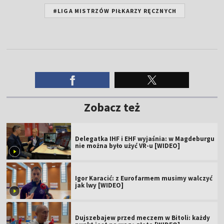
#LIGA MISTRZÓW PIŁKARZY RĘCZNYCH
Zobacz też
Delegatka IHF i EHF wyjaśnia: w Magdeburgu
nie można było użyć VR-u [WIDEO]
Igor Karacić: z Eurofarmem musimy walczyć
jak lwy [WIDEO]
Dujszebajew przed meczem w Bitoli: każdy