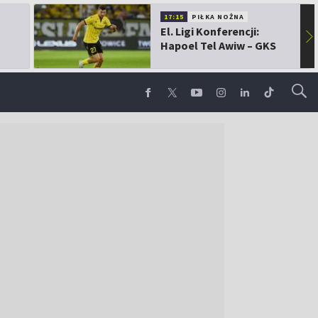
17:15
PIŁKA NOŻNA
El. Ligi Konferencji:
▶
Hapoel Tel Awiw – GKS
Katowice