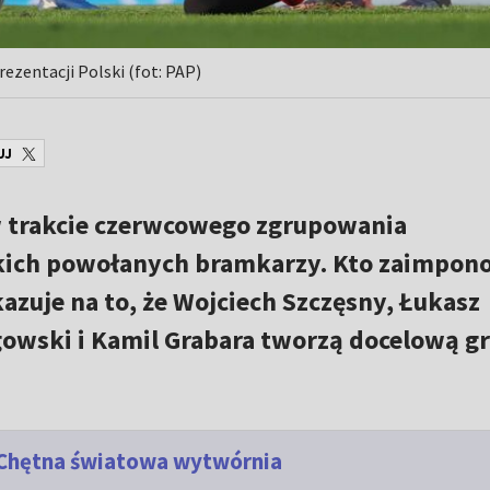
ezentacji Polski (fot: PAP)
UJ
w trakcie czerwcowego zgrupowania
kich powołanych bramkarzy. Kto zaimpon
azuje na to, że Wojciech Szczęsny, Łukasz
gowski i Kamil Grabara tworzą docelową g
 Chętna światowa wytwórnia