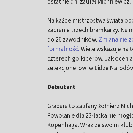
ostatnie dni zaufał Michniewicz.
Na każde mistrzostwa świata ob
zabranie trzech bramkarzy. Na m
do 26 zawodników.
Zmiana nie z
formalność.
Wiele wskazuje na t
czterech golkiperów. Jak oceniać
selekcjonerowi w Lidze Narodó
Debiutant
Grabara to zaufany żołnierz Mic
Powołanie dla 23-latka nie mogł
Kopenhaga. Wraz ze swoim klube