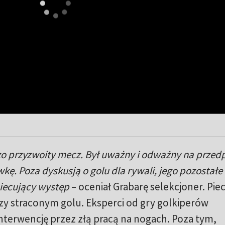
zo przyzwoity mecz. Był uważny i odważny na przedp
ę. Poza dyskusją o golu dla rywali, jego pozostałe
biecujący występ
– oceniał Grabarę selekcjoner. Pie
rzy straconym golu. Eksperci od gry golkiperów
 interwencję przez złą pracą na nogach. Poza tym,