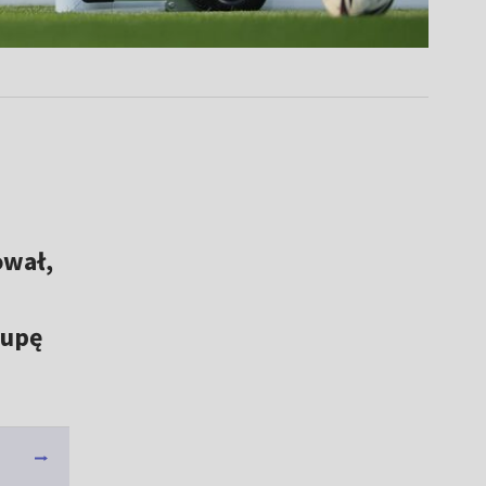
ował,
rupę