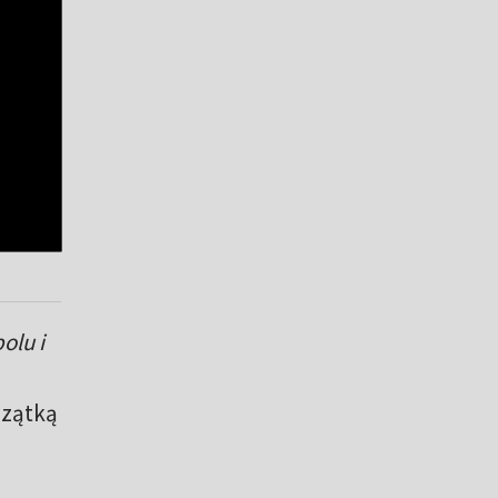
olu i
czątką