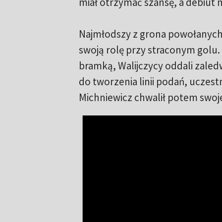
miał otrzymać szansę, a debiut 
Najmłodszy z grona powołanych 
swoją rolę przy straconym golu.
bramką, Walijczycy oddali zaledw
do tworzenia linii podań, uczes
Michniewicz chwalił potem swoj