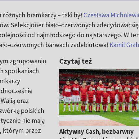
 różnych bramkarzy – taki był
Czesława Michniewi
ów. Selekcjoner biało-czerwonych zdecydował się,
kolejności od najmłodszego do najstarszego. W te
 biało-czerwonych barwach zadebiutował
Kamil Grab
Czytaj też
wym zgrupowaniu
ch spotkaniach
amkarzy
ednocześnie
 Walią oraz
zwórkę polskich
tycznie nie mają
h, którym przez
Aktywny Cash, bezbarwny