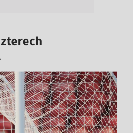
czterech
l