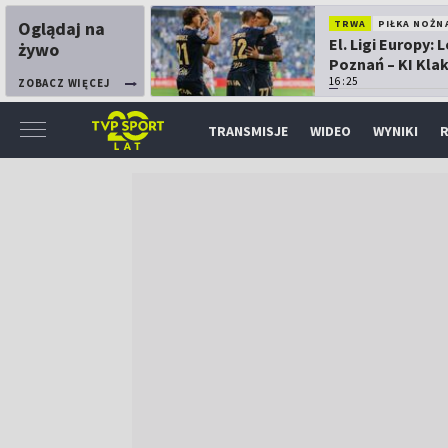
Oglądaj na
TRWA
PIŁKA NOŻN
El. Ligi Europy: 
żywo
Poznań – KI Kla
16:25
ZOBACZ WIĘCEJ
TRANSMISJE
WIDEO
WYNIKI
R