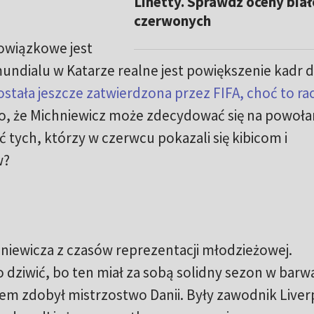
Linetty. Sprawdź oceny biał
czerwonych
owiązkowe jest
undialu w Katarze realne jest powiększenie kadr 
ostała jeszcze zatwierdzona przez FIFA, choć to ra
o, że Michniewicz może zdecydować się na powoła
 tych, którzy w czerwcu pokazali się kibicom i
w?
hniewicza z czasów reprezentacji młodzieżowej.
o dziwić, bo ten miał za sobą solidny sezon w barw
m zdobył mistrzostwo Danii. Były zawodnik Live