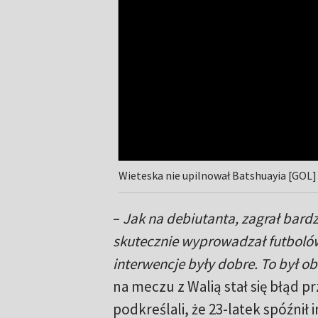
Wieteska nie upilnował Batshuayia [GOL]
–
Jak na debiutanta, zagrał bard
skutecznie wyprowadzał futbolówk
interwencje były dobre. To był o
na meczu z Walią stał się błąd p
podkreślali, że 23-latek spóźnił