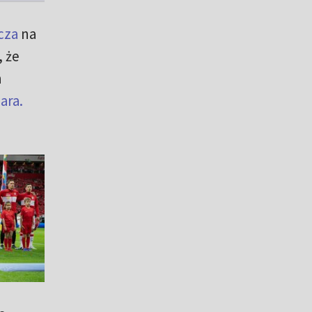
cza
na
 że
n
ara.