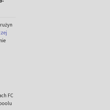
o-
drużyn
czej
nie
ach FC
rpoolu