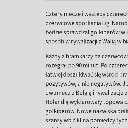
Cztery mecze i występy czterech
czerwcowe spotkania Ligi Narod
będzie sprawdzał golkiperów w 
sposób w rywalizacji z Walią w
Każdy z bramkarzy na czerwco
rozegrał po 90 minut. Po cztere
łatwiej doszukiwać się wśród br
pozytywów, a nie negatywów. J
dwumecz z Belgią i rywalizacje z
Holandią wyklarowały topową c
golkiperów. Nowe nazwiska prak
szansy wbić klina pomiędzy tyc