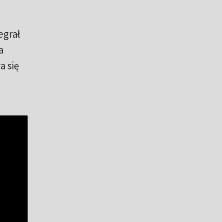
egrał
a
a się