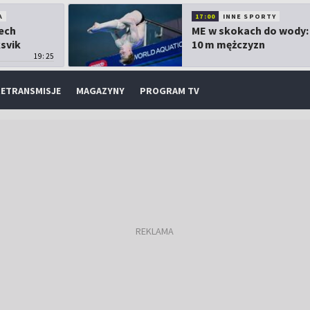
A
17:00
INNE SPORTY
Lech
ME w skokach do wody:
ksvik
10 m mężczyzn
19:25
ETRANSMISJE
MAGAZYNY
PROGRAM TV