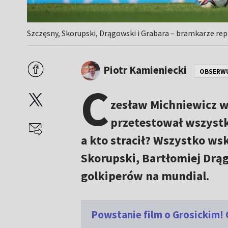
Szczęsny, Skorupski, Drągowski i Grabara – bramkarze repr
Piotr Kamieniecki
OBSERW
C
zesław Michniewicz 
przetestował wszyst
a kto stracił? Wszystko wsk
Skorupski, Bartłomiej Drą
golkiperów na mundial.
Powstanie film o Grosickim!