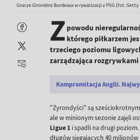
Gracze Girondins Bordeaux w rywalizacji z PSG (fot. Getty
Z
powodu nieregularnoś
którego piłkarzem je
trzeciego poziomu ligowyc
zarządzająca rozgrywkami 
Kompromitacja Anglii. Najwyż
"Żyrondyści" są sześciokrotnymi
ale w minionym sezonie zajęli os
Ligue 1
i spadli na drugi pozio
długów sięgających 40 milionów