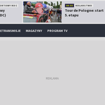
ORTOWY RDC
08:55
KOLARSTWO
owy
Tour de Pologne: start
RDC)
5. etapu
ETRANSMISJE
MAGAZYNY
PROGRAM TV