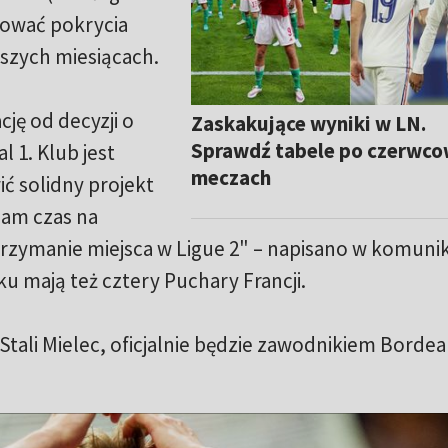
tować pokrycia
szych miesiącach.
ję od decyzji o
Zaskakujące wyniki w LN.
Sprawdź tabele po czerwc
 1. Klub jest
meczach
ć solidny projekt
nam czas na
utrzymanie miejsca w Ligue 2" – napisano w komuni
 mają też cztery Puchary Francji.
Stali Mielec, oficjalnie będzie zawodnikiem Bordea