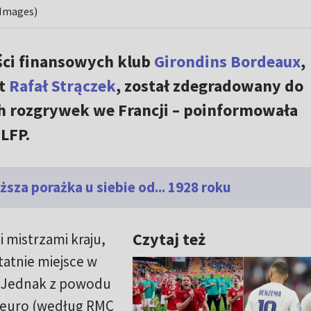
 Images)
ci finansowych klub
Girondins Bordeaux
,
st
Rafał Strączek
, został zdegradowany do
h rozgrywek we Francji – poinformowała
LFP.
sza porażka u siebie od... 1928 roku
Czytaj też
 mistrzami kraju,
tatnie miejsce w
m. Jednak z powodu
 euro (według RMC