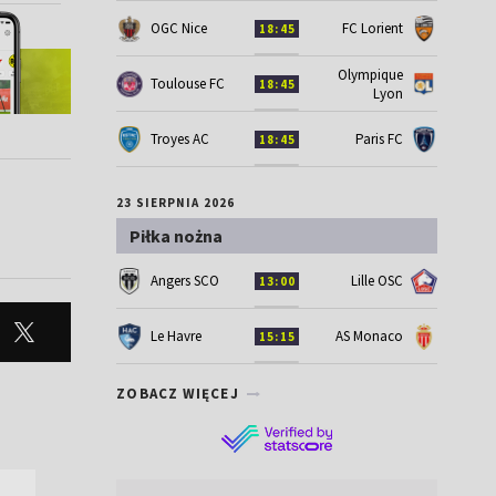
OGC Nice
FC Lorient
18:45
Olympique
Toulouse FC
18:45
Lyon
Troyes AC
Paris FC
18:45
23 SIERPNIA 2026
Piłka nożna
Angers SCO
Lille OSC
13:00
Le Havre
AS Monaco
15:15
ZOBACZ WIĘCEJ