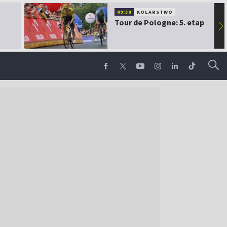
09:30
KOLARSTWO
Tour de Pologne: 5. etap
▶