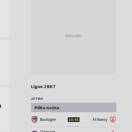
Ligue 2 BKT
JUTRO
a
Piłka nożna
Boulogne
AS Nancy
18:45
Clermont