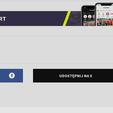
RT
UDOSTĘPNIJ NA X