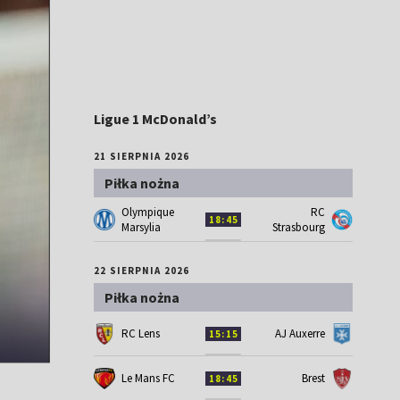
Ligue 1 McDonald’s
21 SIERPNIA 2026
Piłka nożna
Olympique
RC
18:45
Marsylia
Strasbourg
22 SIERPNIA 2026
Piłka nożna
RC Lens
AJ Auxerre
15:15
Le Mans FC
Brest
18:45