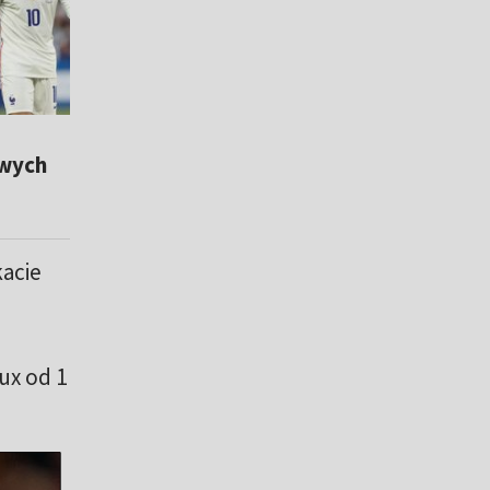
owych
kacie
ux od 1