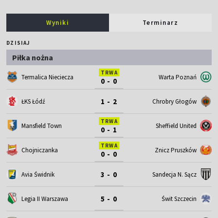
Wyniki
Terminarz
DZISIAJ
Piłka nożna
TRWA
Termalica Nieciecza
Warta Poznań
0 - 0
1 - 2
ŁKS Łódź
Chrobry Głogów
TRWA
Mansfield Town
Sheffield United
0 - 1
TRWA
Chojniczanka
Znicz Pruszków
0 - 0
3 - 0
Avia Świdnik
Sandecja N. Sącz
5 - 0
Legia II Warszawa
Świt Szczecin