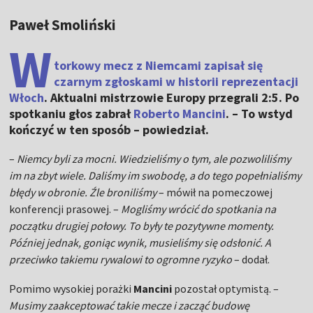
Paweł Smoliński
W
torkowy mecz z Niemcami zapisał się
czarnym zgłoskami w historii reprezentacji
Włoch
. Aktualni mistrzowie Europy przegrali 2:5. Po
spotkaniu głos zabrał
Roberto Mancini
. – To wstyd
kończyć w ten sposób – powiedział.
–
Niemcy byli za mocni. Wiedzieliśmy o tym, ale pozwoliliśmy
im na zbyt wiele. Daliśmy im swobodę, a do tego popełnialiśmy
błędy w obronie. Źle broniliśmy
– mówił na pomeczowej
konferencji prasowej. –
Mogliśmy wrócić do spotkania na
początku drugiej połowy. To były te pozytywne momenty.
Później jednak, goniąc wynik, musieliśmy się odsłonić. A
przeciwko takiemu rywalowi to ogromne ryzyko
– dodał.
Pomimo wysokiej porażki
Mancini
pozostał optymistą. –
Musimy zaakceptować takie mecze i zacząć budowę