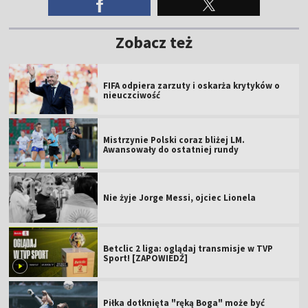
Zobacz też
FIFA odpiera zarzuty i oskarża krytyków o
nieuczciwość
Mistrzynie Polski coraz bliżej LM.
Awansowały do ostatniej rundy
Nie żyje Jorge Messi, ojciec Lionela
Betclic 2 liga: oglądaj transmisje w TVP
Sport! [ZAPOWIEDŹ]
Piłka dotknięta "ręką Boga" może być