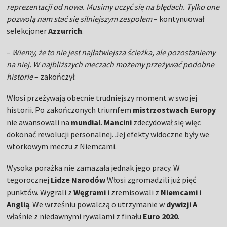
reprezentacji od nowa. Musimy uczyć się na błędach. Tylko one
pozwolą nam stać się silniejszym zespołem
– kontynuował
selekcjoner
Azzurrich
.
–
Wiemy, że to nie jest najłatwiejsza ścieżka, ale pozostaniemy
na niej. W najbliższych meczach możemy przeżywać podobne
historie
– zakończył.
Włosi przeżywają obecnie trudniejszy moment w swojej
historii. Po zakończonych triumfem
mistrzostwach Europy
nie awansowali na
mundial
.
Mancini
zdecydował się więc
dokonać rewolucji personalnej. Jej efekty widoczne były we
wtorkowym meczu z Niemcami.
Wysoka porażka nie zamazała jednak jego pracy. W
tegorocznej
Lidze Narodów
Włosi zgromadzili już pięć
punktów. Wygrali z
Węgrami
i zremisowali z
Niemcami
i
Anglią
. We wrześniu powalczą o utrzymanie w
dywizji A
właśnie z niedawnymi rywalami z finału
Euro 2020
.