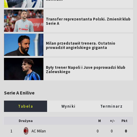
Transfer reprezentanta Polski. Zmienił klub
Serie A
Milan przedstawił trenera. Ostatnio
prowadził angielskiego giganta
Były trener Napoli i Juve poprowadzi klub
Zalewskiego
Serie A Enilive
Tabela
Wyniki
Terminarz
Drużyna
M
+/-
Pkt
1
AC Milan
0
0
0