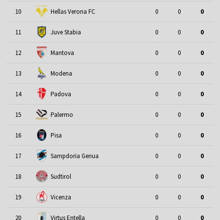
10
Hellas Verona FC
0
0
0
11
Juve Stabia
0
0
0
12
Mantova
0
0
0
13
Modena
0
0
0
14
Padova
0
0
0
15
Palermo
0
0
0
16
Pisa
0
0
0
17
Sampdoria Genua
0
0
0
18
Sudtirol
0
0
0
19
Vicenza
0
0
0
20
Virtus Entella
0
0
0