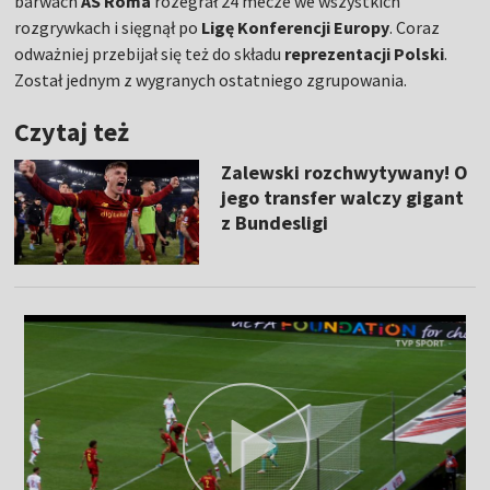
barwach
AS Roma
rozegrał 24 mecze we wszystkich
rozgrywkach i sięgnął po
Ligę Konferencji Europy
. Coraz
odważniej przebijał się też do składu
reprezentacji Polski
.
Został jednym z wygranych ostatniego zgrupowania.
Czytaj też
Zalewski rozchwytywany! O
jego transfer walczy gigant
z Bundesligi