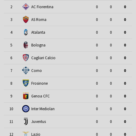
2
AC Fiorentina
0
0
0
3
AS Roma
0
0
0
4
Atalanta
0
0
0
5
Bologna
0
0
0
6
Cagliari Calcio
0
0
0
7
Como
0
0
0
8
Frosinone
0
0
0
9
Genoa CFC
0
0
0
10
Inter Mediolan
0
0
0
11
Juventus
0
0
0
12
Lazio
0
0
0