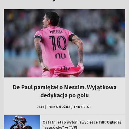
De Paul pamiętał o Messim. Wyjątkowa
dedykacja po golu
7:32
|
PIŁKA NOŻNA
/
INNE LIGI
Ostatni etap wyłoni zwycięzcę TdP. Oglądaj
"czasówkę" w TVP!