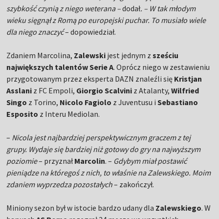
szybkość czynią z niego weterana –
dodał
. – W tak młodym
wieku sięgnął z Romą po europejski puchar. To musiało wiele
dla niego znaczyć
– dopowiedział.
Zdaniem Marcolina,
Zalewski
jest jednym z
sześciu
największych talentów Serie A
. Oprócz niego w zestawieniu
przygotowanym przez eksperta DAZN znaleźli się
Kristjan
Asslani
z FC Empoli,
Giorgio Scalvini
z Atalanty,
Wilfried
Singo
z Torino,
Nicolo Fagiolo
z Juventusu i
Sebastiano
Esposito
z Interu Mediolan.
–
Nicola jest najbardziej perspektywicznym graczem z tej
grupy. Wydaje się bardziej niż gotowy do gry na najwyższym
poziomie
– przyznał
Marcolin
. –
Gdybym miał postawić
pieniądze na któregoś z nich, to właśnie na Zalewskiego. Moim
zdaniem wyprzedza pozostałych
– zakończył.
Miniony sezon był w istocie bardzo udany dla
Zalewskiego
. W