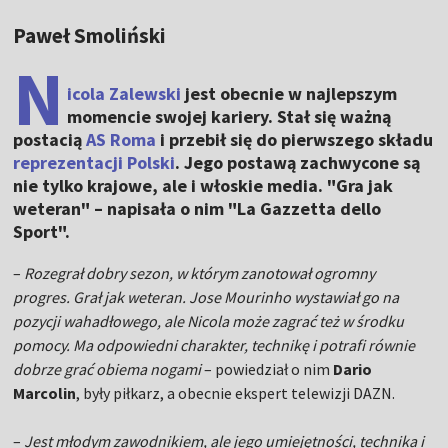
Paweł Smoliński
N
icola Zalewski
jest obecnie w najlepszym
momencie swojej kariery. Stał się ważną
postacią
AS Roma
i przebił się do pierwszego składu
reprezentacji Polski
. Jego postawą zachwycone są
nie tylko krajowe, ale i włoskie media. "Gra jak
weteran" – napisała o nim "La Gazzetta dello
Sport".
–
Rozegrał dobry sezon, w którym zanotował ogromny
progres. Grał jak weteran. Jose Mourinho wystawiał go na
pozycji wahadłowego, ale Nicola może zagrać też w środku
pomocy. Ma odpowiedni charakter, technikę i potrafi równie
dobrze grać obiema nogami
– powiedział o nim
Dario
Marcolin
, były piłkarz, a obecnie ekspert telewizji DAZN.
–
Jest młodym zawodnikiem, ale jego umiejętności, technika i