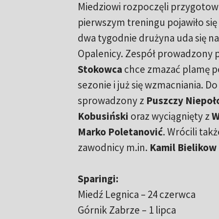
Miedziowi rozpoczęli przygotow
pierwszym treningu pojawiło się
dwa tygodnie drużyna uda się n
Opalenicy. Zespół prowadzony 
Stokowca
chce zmazać plamę p
sezonie i już się wzmacniania. D
sprowadzony z
Puszczy Niepoł
Kobusiński
oraz wyciągnięty z
W
Marko Poletanović
. Wrócili ta
zawodnicy m.in.
Kamil Bielikow
Sparingi:
Miedź Legnica – 24 czerwca
Górnik Zabrze – 1 lipca