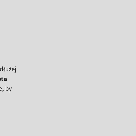
dłużej
ota
e, by