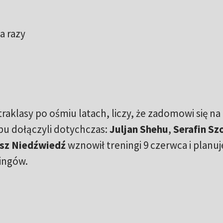
a razy
aklasy po ośmiu latach, liczy, że zadomowi się na 
bu dołączyli dotychczas:
Juljan Shehu
,
Serafin Sz
sz Niedźwiedź
wznowił treningi 9 czerwca i planuj
ringów.