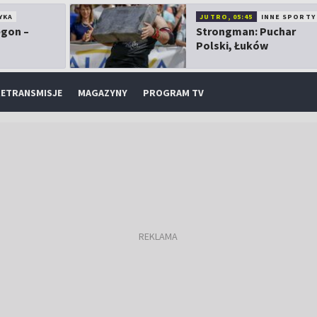
YKA
JUTRO, 05:45
INNE SPORTY
egon –
Strongman: Puchar
Polski, Łuków
ETRANSMISJE
MAGAZYNY
PROGRAM TV