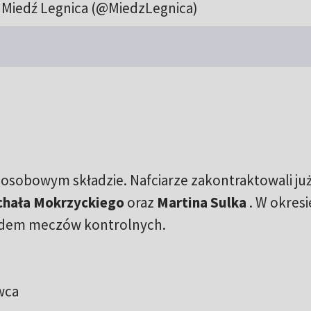
Miedź Legnica (@MiedzLegnica)
-osobowym składzie. Nafciarze zakontraktowali już
chała Mokrzyckiego
oraz
Martina Sulka
. W okresi
edem meczów kontrolnych.
wca