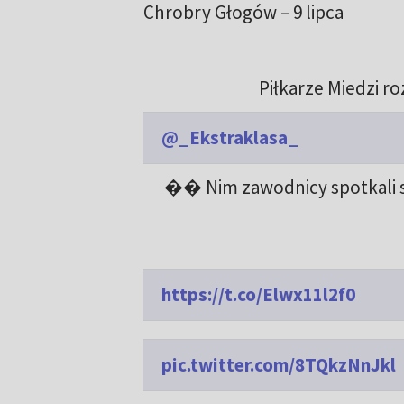
Chrobry Głogów – 9 lipca
Piłkarze Miedzi 
@_Ekstraklasa_
�� Nim zawodnicy spotkali się
https://t.co/Elwx11l2f0
pic.twitter.com/8TQkzNnJkl