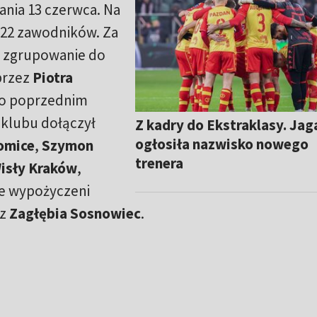
ania 13 czerwca. Na
 22 zawodników. Za
a zgrupowanie do
przez
Piotra
o poprzednim
o klubu dołączył
Z kadry do Ekstraklasy. Jag
ogłosiła nazwisko nowego
omice
,
Szymon
trenera
isły Kraków
,
kże wypożyczeni
z
Zagłębia Sosnowiec
.