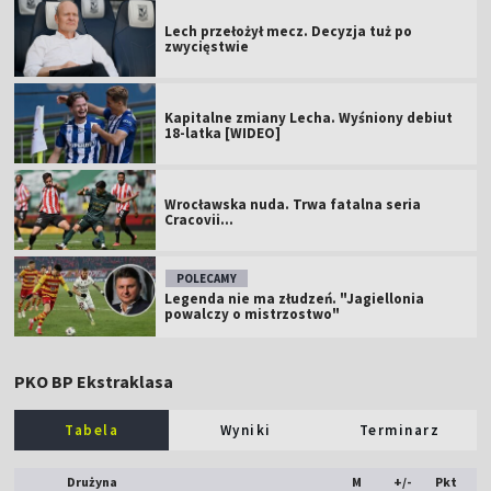
Lech przełożył mecz. Decyzja tuż po
zwycięstwie
Kapitalne zmiany Lecha. Wyśniony debiut
18-latka [WIDEO]
Wrocławska nuda. Trwa fatalna seria
Cracovii...
POLECAMY
Legenda nie ma złudzeń. "Jagiellonia
powalczy o mistrzostwo"
PKO BP Ekstraklasa
Tabela
Wyniki
Terminarz
Drużyna
M
+/-
Pkt