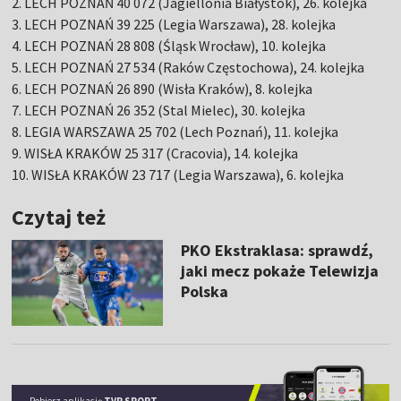
2. LECH POZNAŃ 40 072 (Jagiellonia Białystok), 26. kolejka
3. LECH POZNAŃ 39 225 (Legia Warszawa), 28. kolejka
4. LECH POZNAŃ 28 808 (Śląsk Wrocław), 10. kolejka
5. LECH POZNAŃ 27 534 (Raków Częstochowa), 24. kolejka
6. LECH POZNAŃ 26 890 (Wisła Kraków), 8. kolejka
7. LECH POZNAŃ 26 352 (Stal Mielec), 30. kolejka
8. LEGIA WARSZAWA 25 702 (Lech Poznań), 11. kolejka
9. WISŁA KRAKÓW 25 317 (Cracovia), 14. kolejka
10. WISŁA KRAKÓW 23 717 (Legia Warszawa), 6. kolejka
Czytaj też
PKO Ekstraklasa: sprawdź,
jaki mecz pokaże Telewizja
Polska
Pobierz aplikację
TVP SPORT