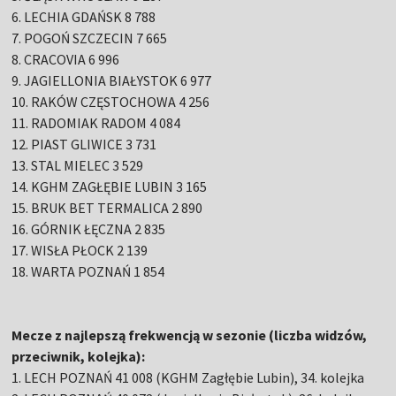
6. LECHIA GDAŃSK 8 788
7. POGOŃ SZCZECIN 7 665
8. CRACOVIA 6 996
9. JAGIELLONIA BIAŁYSTOK 6 977
10. RAKÓW CZĘSTOCHOWA 4 256
11. RADOMIAK RADOM 4 084
12. PIAST GLIWICE 3 731
13. STAL MIELEC 3 529
14. KGHM ZAGŁĘBIE LUBIN 3 165
15. BRUK BET TERMALICA 2 890
16. GÓRNIK ŁĘCZNA 2 835
17. WISŁA PŁOCK 2 139
18. WARTA POZNAŃ 1 854
Mecze z najlepszą frekwencją w sezonie (liczba widzów,
przeciwnik, kolejka):
1. LECH POZNAŃ 41 008 (KGHM Zagłębie Lubin), 34. kolejka