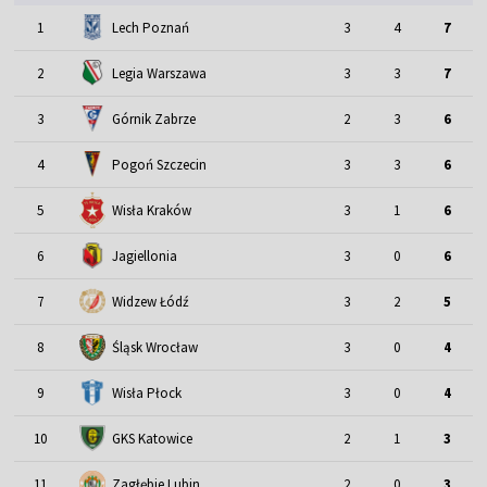
1
Lech Poznań
3
4
7
2
Legia Warszawa
3
3
7
3
Górnik Zabrze
2
3
6
4
Pogoń Szczecin
3
3
6
5
Wisła Kraków
3
1
6
6
Jagiellonia
3
0
6
7
Widzew Łódź
3
2
5
Śląsk Wrocław
8
3
0
4
9
Wisła Płock
3
0
4
10
GKS Katowice
2
1
3
11
Zagłębie Lubin
2
0
3