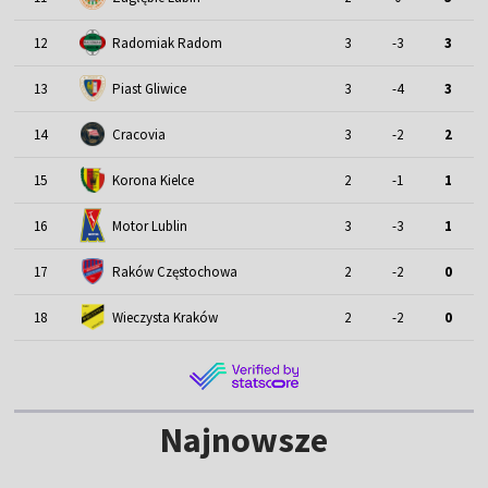
12
Radomiak Radom
3
-3
3
13
Piast Gliwice
3
-4
3
14
Cracovia
3
-2
2
15
Korona Kielce
2
-1
1
Motor Lublin
16
3
-3
1
17
Raków Częstochowa
2
-2
0
18
Wieczysta Kraków
2
-2
0
Najnowsze