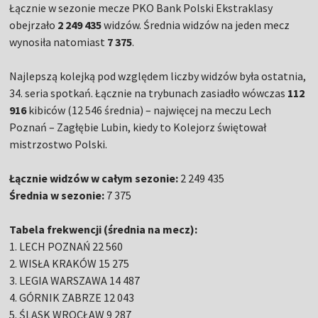
Łącznie w sezonie mecze PKO Bank Polski Ekstraklasy
obejrzało
2 249 435
widzów. Średnia widzów na jeden mecz
wynosiła natomiast
7 375
.
Najlepszą kolejką pod względem liczby widzów była ostatnia,
34. seria spotkań. Łącznie na trybunach zasiadło wówczas
112
916
kibiców (12 546 średnia) – najwięcej na meczu Lech
Poznań – Zagłębie Lubin, kiedy to Kolejorz świętował
mistrzostwo Polski.
Łącznie widzów w całym sezonie:
2 249 435
Średnia w sezonie:
7 375
Tabela frekwencji (średnia na mecz):
1. LECH POZNAŃ 22 560
2. WISŁA KRAKÓW 15 275
3. LEGIA WARSZAWA 14 487
4. GÓRNIK ZABRZE 12 043
5. ŚLĄSK WROCŁAW 9 287