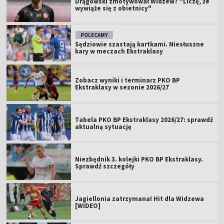
Drągowski zmotywował Widzew? "Liczę, że
wywiąże się z obietnicy"
POLECAMY
Sędziowie szastają kartkami. Niesłuszne
kary w meczach Ekstraklasy
Zobacz wyniki i terminarz PKO BP
Ekstraklasy w sezonie 2026/27
Tabela PKO BP Ekstraklasy 2026/27: sprawdź
aktualną sytuację
Niezbędnik 3. kolejki PKO BP Ekstraklasy.
Sprawdź szczegóły
Jagiellonia zatrzymana! Hit dla Widzewa
[WIDEO]