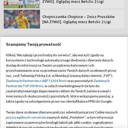
ŻYWO]. Oglądaj mecz Betclic 2 Ligi
Chojniczanka Chojnice – Znicz Pruszków
[NA ŻYWO]. Oglądaj mecz Betclic 2 Ligi
Szanujemy Twoją prywatność
TVP
Kliknij "Akceptuję i przechodzę do serwisu", aby wyrazić zgody na
korzystanie z technologii automatycznego śledzenia i zbierania danych,
Abonament TVP
Regulamin TVP
dostęp do informacji na Twoim urządzeniu końcowym i ich
Polityka prywatności
Sklep TVP
przechowywanie oraz na przetwarzanie Twoich danych osobowych przez
nas, czyli Telewizję Polską S.A. w likwidacji (zwaną dalej również „TVP”),
Biuro Reklamy
Moje zgody
Zaufanych Partnerów z IAB* (1201 firm)
oraz pozostałych
Zaufanych
Partnerów TVP (93 firm)
, w celach marketingowych (w tym do
Oferta Handlowa
Biuro reklamy
zautomatyzowanego dopasowania reklam do Twoich zainteresowań i
mierzenia ich skuteczności) i pozostałych, które wskazujemy poniżej, a
Telegazeta ogłoszenia
Kontakt
także zgody na udostępnianie przez nas identyfikatora PPID do Google.
Emisja w TVP
Twoje dane osobowe zbierane podczas odwiedzania przez Ciebie naszych
Kanały
Rada Programowa
poszczególnych serwisów
zwanych dalej „Portalem”, w tym informacje
zapisywane za pomocą technologii takich jak: pliki cookie, sygnalizatory
Ogłoszenia przetargowe
WWW lub innych podobnych technologii umożliwiających świadczenie