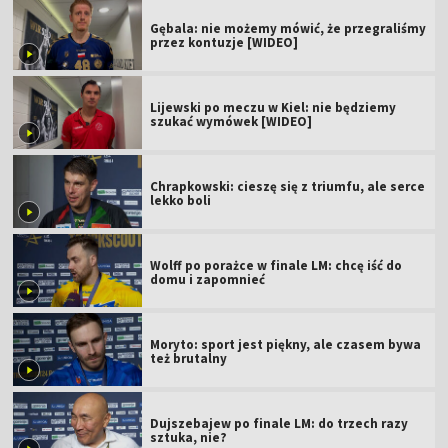
Gębala: nie możemy mówić, że przegraliśmy
przez kontuzje [WIDEO]
Lijewski po meczu w Kiel: nie będziemy
szukać wymówek [WIDEO]
Chrapkowski: cieszę się z triumfu, ale serce
lekko boli
Wolff po porażce w finale LM: chcę iść do
domu i zapomnieć
Moryto: sport jest piękny, ale czasem bywa
też brutalny
Dujszebajew po finale LM: do trzech razy
sztuka, nie?