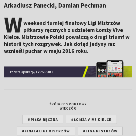
Arkadiusz Panecki, Damian Pechman
W
weekend turniej finałowy Ligi Mistrzów
piłkarzy ręcznych z udziałem Łomży Vive
Kielce. Mistrzowie Polski powalczą o drugi triumf w
historii tych rozgrywek. Jak dotąd jedyny raz
wznieśli puchar w maju 2016 roku.
Pobierz aplikację
TVP SPORT
ŹRÓDŁO: SPORTOWY
WIECZÓR
#PIŁKA RĘCZNA
#ŁOMŻA VIVE KIELCE
#FINAL4 LIGI MISTRZÓW
#LIGA MISTRZÓW