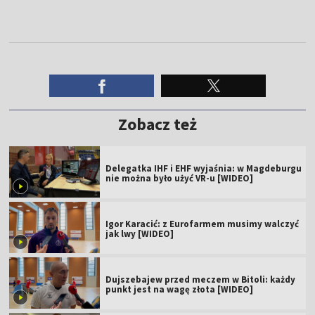
Zobacz też
Delegatka IHF i EHF wyjaśnia: w Magdeburgu
nie można było użyć VR-u [WIDEO]
Igor Karacić: z Eurofarmem musimy walczyć
jak lwy [WIDEO]
Dujszebajew przed meczem w Bitoli: każdy
punkt jest na wagę złota [WIDEO]