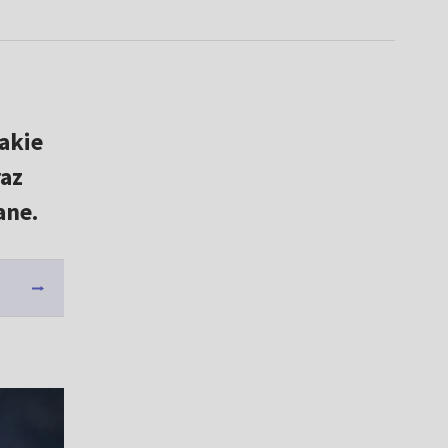
Takie
raz
ane.