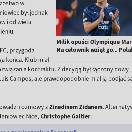
rzostwo w
iowiec był jednak
w i od wielu
ieniu.
Milik opuści Olympique Mar
Na celownik wziął go... Pola
 FC, przygoda
a końca. Klub miał
rozwiązania kontraktu. Z decyzją był łączony nowy
Luis Campos, ale prawdopodobnie miał ją podjąć 
rowadzi rozmowy z
Zinedinem Zidanem
. Alternaty
leniowiec Nice,
Christophe Galtier
.