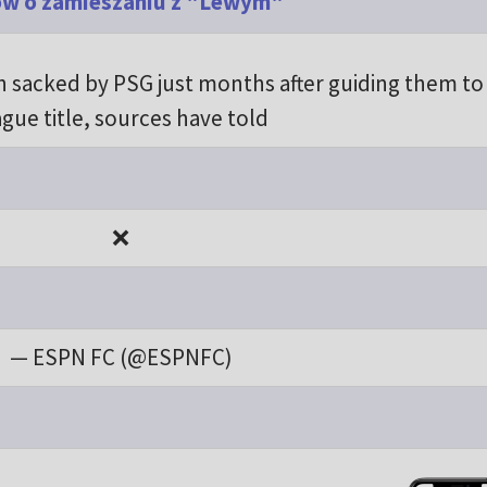
ów o zamieszaniu z "Lewym"
n sacked by PSG just months after guiding them to
ague title, sources have told
❌
— ESPN FC (@ESPNFC)