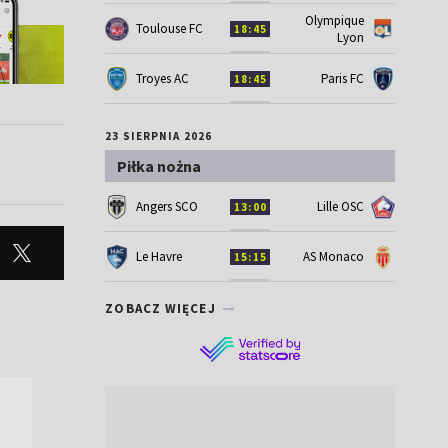
Olympique
Toulouse FC
18:45
Lyon
Troyes AC
Paris FC
18:45
23 SIERPNIA 2026
Piłka nożna
Angers SCO
Lille OSC
13:00
Le Havre
AS Monaco
15:15
ZOBACZ WIĘCEJ