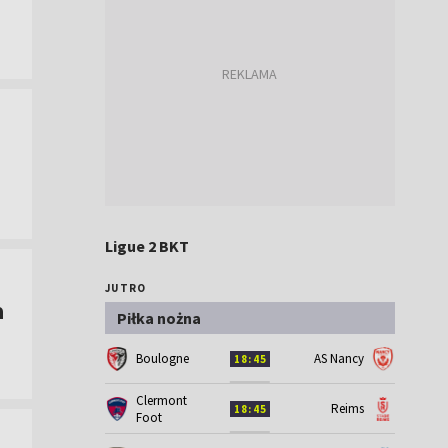
Ligue 2 BKT
JUTRO
a
Piłka nożna
Boulogne
AS Nancy
18:45
Clermont
Reims
18:45
Foot