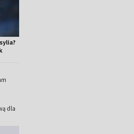
sylia?
k
sam
wą dla