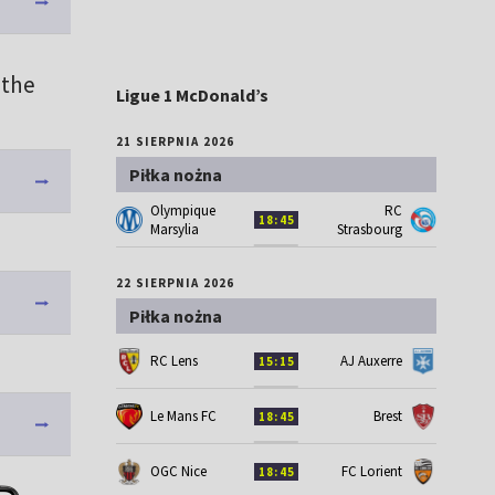
 the
Ligue 1 McDonald’s
21 SIERPNIA 2026
Piłka nożna
Olympique
RC
18:45
Marsylia
Strasbourg
22 SIERPNIA 2026
Piłka nożna
RC Lens
AJ Auxerre
15:15
Le Mans FC
Brest
18:45
OGC Nice
FC Lorient
18:45