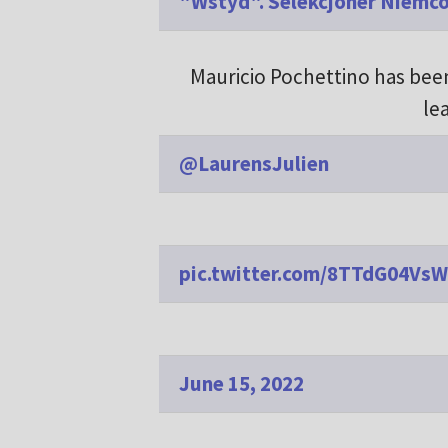
"Wstyd". Selekcjoner Niemc
Mauricio Pochettino has bee
le
@LaurensJulien
pic.twitter.com/8TTdG04VsW
June 15, 2022