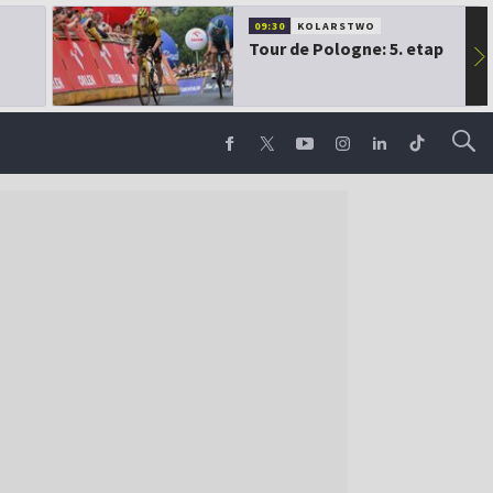
09:30
KOLARSTWO
Tour de Pologne: 5. etap
▶