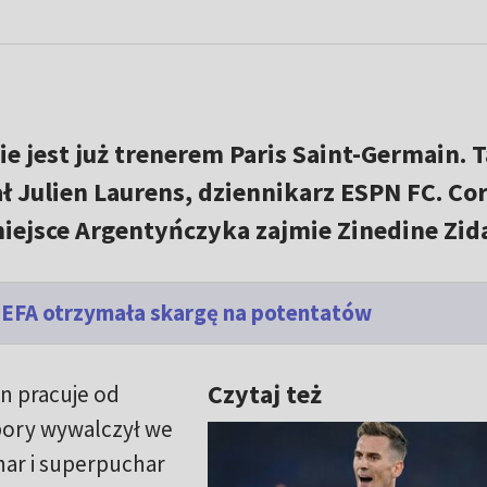
ie jest już trenerem Paris Saint-Germain. 
ł Julien Laurens, dziennikarz ESPN FC. Co
miejsce Argentyńczyka zajmie Zinedine Zid
UEFA otrzymała skargę na potentatów
Czytaj też
n pracuje od
pory wywalczył we
char i superpuchar