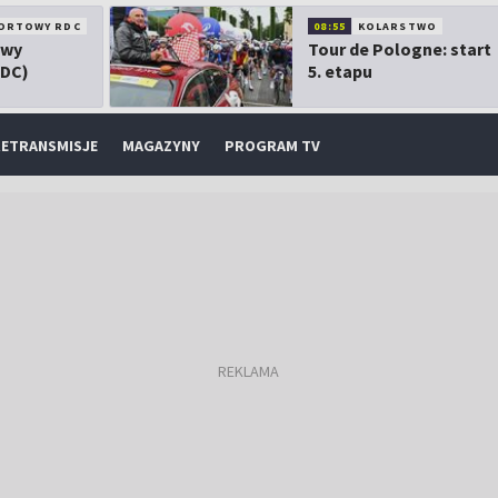
ORTOWY RDC
08:55
KOLARSTWO
owy
Tour de Pologne: start
RDC)
5. etapu
ETRANSMISJE
MAGAZYNY
PROGRAM TV