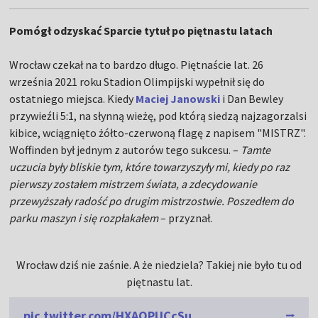
Pomógł odzyskać Sparcie tytuł po piętnastu latach
Wrocław czekał na to bardzo długo. Piętnaście lat. 26
września 2021 roku Stadion Olimpijski wypełnił się do
ostatniego miejsca. Kiedy
Maciej Janowski
i Dan Bewley
przywieźli 5:1, na słynną wieżę, pod którą siedzą najzagorzalsi
kibice, wciągnięto żółto-czerwoną flagę z napisem "MISTRZ".
Woffinden był jednym z autorów tego sukcesu. –
Tamte
uczucia były bliskie tym, które towarzyszyły mi, kiedy po raz
pierwszy zostałem mistrzem świata, a zdecydowanie
przewyższały radość po drugim mistrzostwie. Poszedłem do
parku maszyn i się rozpłakałem
– przyznał.
Wrocław dziś nie zaśnie. A że niedziela? Takiej nie było tu od
piętnastu lat.
pic.twitter.com/HXAOPUCcSu