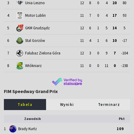
3
Unia Leszno
12
8
0
4
20
80
4
Motor Lublin
11
7
0
4
17
93
5
GKM Grudziądz
12
6
1
5
14
5
6
Stal Gorzów
11
4
1
6
10
-17
7
Falubaz Zielona Góra
12
3
0
9
7
-104
8
Włókniarz
11
0
0
11
0
-238
FIM Speedway Grand Prix
Tabela
Wyniki
Terminarz
Zawodnik
Pkt
1
Brady Kurtz
109