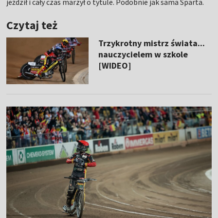
jeździł i cały czas marzył o tytule. Podobnie jak sama Sparta.
Czytaj też
Trzykrotny mistrz świata...
nauczycielem w szkole
[WIDEO]