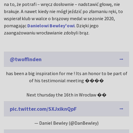
na to, że potrafi – wręcz dosłownie – nadstawić głowę, nie
brakuje. A nawet kiedy nie mógł jeździć po złamaniu ręki, to
wspierał klub w walce o brązowy medal w sezonie 2020,
pomagając
Danielowi Bewley'owi
. Dzięki jego
zaangażowaniu wrocławianie zdobyli brąz.
@twoffinden
has been a big inspiration for me ! Its an honor to be part of
of his testimonial meeting ����
Next thursday the 16th in Wrocław ��
pic.twitter.com/SXJxiknQpF
— Daniel Bewley (@DanBewley)