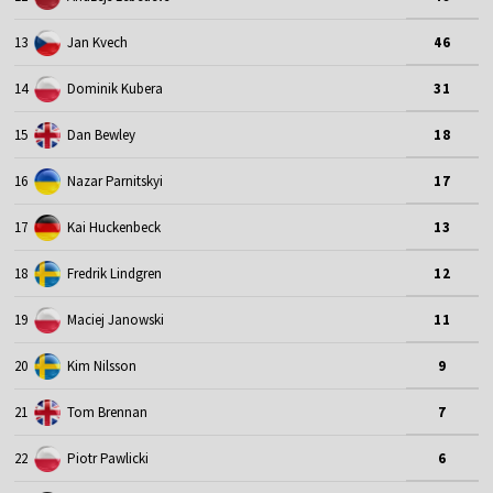
13
Jan Kvech
46
14
Dominik Kubera
31
15
Dan Bewley
18
16
Nazar Parnitskyi
17
17
Kai Huckenbeck
13
18
Fredrik Lindgren
12
19
Maciej Janowski
11
20
Kim Nilsson
9
21
Tom Brennan
7
22
Piotr Pawlicki
6