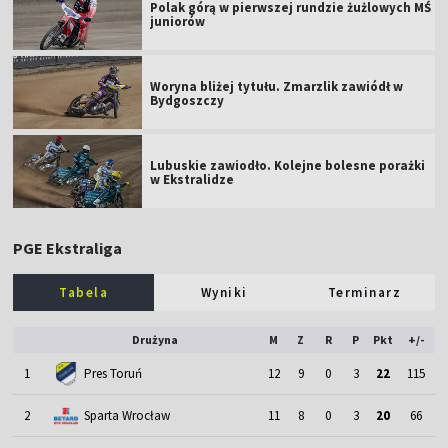
Polak górą w pierwszej rundzie żużlowych MŚ
juniorów
Woryna bliżej tytułu. Zmarzlik zawiódł w
Bydgoszczy
Lubuskie zawiodło. Kolejne bolesne porażki
w Ekstralidze
PGE Ekstraliga
Tabela
Wyniki
Terminarz
Drużyna
M
Z
R
P
Pkt
+/-
1
Pres Toruń
12
9
0
3
22
115
2
Sparta Wrocław
11
8
0
3
20
66