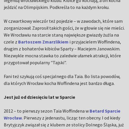
legendą wrocławskiego klubu. Kibice go kochają, a on kocha
jeździć na Olimpijskim. Podkreśla to na każdym kroku.
W czwartkowy wieczór też pojedzie – w zawodach, które sam
zorganizował. Zaprosił takich gości, że w głowie się nie mieści.
We Wrocławiu na starcie staną największe gwiazdy żużla na
czele z
Bartoszem Zmarzlikiem
i przyjacielem Woffindena,
drugim z bohaterów kibiców Sparty – Maciejem Janowskim.
Niezwykle mocna stawka to zaledwie ułamek atrakcji, które
przygotował popularny "Tajski".
Fani też szykują coś specjalnego dla Taia. Bo lista powodów,
dla których Wrocław kocha Woffindena jest bardzo długa.
Jest już od dziesięciu lat w Sparcie
2012 – to pierwszy sezon Taia Woffindena w
Betard Sparcie
Wrocław
. Pierwszy z jedenastu, licząc ten obecny. I od kiedy
Brytyjczyk związał się z klubem ze stolicy Dolnego Śląska, już