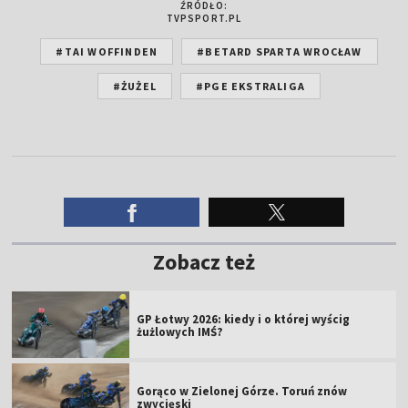
ŹRÓDŁO:
TVPSPORT.PL
#TAI WOFFINDEN
#BETARD SPARTA WROCŁAW
#ŻUŻEL
#PGE EKSTRALIGA
Zobacz też
GP Łotwy 2026: kiedy i o której wyścig
żużlowych IMŚ?
Gorąco w Zielonej Górze. Toruń znów
zwycięski