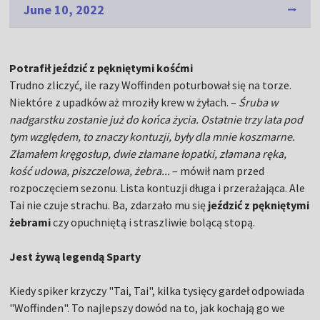
June 10, 2022
Potrafił jeździć z pękniętymi kośćmi
Trudno zliczyć, ile razy Woffinden poturbował się na torze.
Niektóre z upadków aż mroziły krew w żyłach. –
Śruba w
nadgarstku zostanie już do końca życia. Ostatnie trzy lata pod
tym względem, to znaczy kontuzji, były dla mnie koszmarne.
Złamałem kręgosłup, dwie złamane łopatki, złamana ręka,
kość udowa, piszczelowa, żebra...
– mówił nam przed
rozpoczęciem sezonu. Lista kontuzji długa i przerażająca. Ale
Tai nie czuje strachu. Ba, zdarzało mu się
jeździć z pękniętymi
żebrami
czy opuchniętą i straszliwie bolącą stopą.
Jest żywą legendą Sparty
Kiedy spiker krzyczy "Tai, Tai", kilka tysięcy gardeł odpowiada
"Woffinden". To najlepszy dowód na to, jak kochają go we