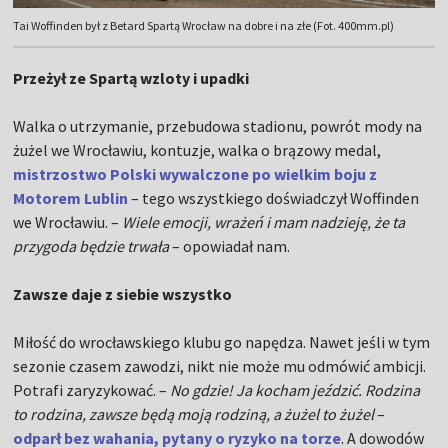
Tai Woffinden był z Betard Spartą Wrocław na dobre i na złe (Fot. 400mm.pl)
Przeżył ze Spartą wzloty i upadki
Walka o utrzymanie, przebudowa stadionu, powrót mody na
żużel we Wrocławiu, kontuzje, walka o brązowy medal,
mistrzostwo Polski wywalczone po wielkim boju z
Motorem Lublin
– tego wszystkiego doświadczył Woffinden
we Wrocławiu. –
Wiele emocji, wrażeń i mam nadzieję, że ta
przygoda będzie trwała
– opowiadał nam.
Zawsze daje z siebie wszystko
Miłość do wrocławskiego klubu go napędza. Nawet jeśli w tym
sezonie czasem zawodzi, nikt nie może mu odmówić ambicji.
Potrafi zaryzykować. –
No gdzie! Ja kocham jeździć. Rodzina
to rodzina, zawsze będą moją rodziną, a żużel to żużel
–
odparł bez wahania, pytany o ryzyko na torze
. A dowodów