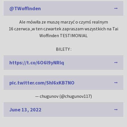
@TWoffinden
Ale mówiła ze muszę marzyć o czymś realnym
16 czerwca ,w ten czwartek zapraszam wszystkich na Tai
Woffinden TESTIMONIAL
BILETY :
https://t.co/6O6l9yNRlq
pic.twitter.com/ShI6xKB7NO
— chugunov (@chugunov117)
June 13, 2022