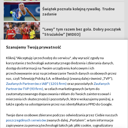
Świątek poznała kolejną rywalkę. Trudne
zadanie
"Lewy" tym razem bez gola. Dobry początek
"Strażaków" [WIDEO]
Szanujemy Twoją prywatność
Kliknij "Akceptuję i przechodzę do serwisu", aby wyrazić zgody na
korzystanie z technologii automatycznego śledzenia i zbierania danych,
TVP
dostęp do informacji na Twoim urządzeniu końcowym i ich
Abonament TVP
Regulamin TVP
przechowywanie oraz na przetwarzanie Twoich danych osobowych przez
nas, czyli Telewizję Polską S.A. w likwidacji (zwaną dalej również „TVP”),
Polityka prywatności
Sklep TVP
Zaufanych Partnerów z IAB* (1201 firm)
oraz pozostałych
Zaufanych
Partnerów TVP (93 firm)
, w celach marketingowych (w tym do
Biuro Reklamy
Moje zgody
zautomatyzowanego dopasowania reklam do Twoich zainteresowań i
mierzenia ich skuteczności) i pozostałych, które wskazujemy poniżej, a
Oferta Handlowa
Biuro reklamy
także zgody na udostępnianie przez nas identyfikatora PPID do Google.
Telegazeta ogłoszenia
Kontakt
Twoje dane osobowe zbierane podczas odwiedzania przez Ciebie naszych
Emisja w TVP
poszczególnych serwisów
zwanych dalej „Portalem”, w tym informacje
zapisywane za pomocą technologii takich jak: pliki cookie, sygnalizatory