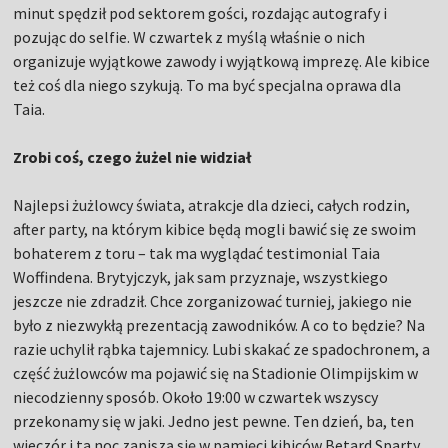
minut spędził pod sektorem gości, rozdając autografy i
pozując do selfie. W czwartek z myślą właśnie o nich
organizuje wyjątkowe zawody i wyjątkową imprezę. Ale kibice
też coś dla niego szykują. To ma być specjalna oprawa dla
Taia.
Zrobi coś, czego żużel nie widział
Najlepsi żużlowcy świata, atrakcje dla dzieci, całych rodzin,
after party, na którym kibice będą mogli bawić się ze swoim
bohaterem z toru – tak ma wyglądać testimonial Taia
Woffindena. Brytyjczyk, jak sam przyznaje, wszystkiego
jeszcze nie zdradził. Chce zorganizować turniej, jakiego nie
było z niezwykłą prezentacją zawodników. A co to będzie? Na
razie uchylił rąbka tajemnicy. Lubi skakać ze spadochronem, a
część żużlowców ma pojawić się na Stadionie Olimpijskim w
niecodzienny sposób. Około 19:00 w czwartek wszyscy
przekonamy się w jaki. Jedno jest pewne. Ten dzień, ba, ten
wieczór i ta noc zapiszą się w pamięci kibiców Betard Sparty