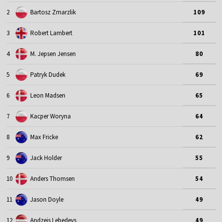
2
Bartosz Zmarzlik
109
3
Robert Lambert
101
4
M. Jepsen Jensen
80
5
Patryk Dudek
69
6
Leon Madsen
65
7
Kacper Woryna
64
8
Max Fricke
62
9
Jack Holder
55
10
Anders Thomsen
54
11
Jason Doyle
49
12
Andzejs Lebedevs
49