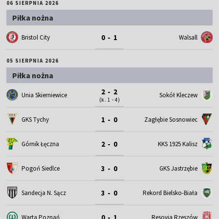
06 SIERPNIA 2026
Piłka nożna
0 - 1
Bristol City
Walsall
05 SIERPNIA 2026
Piłka nożna
2 - 2
Unia Skierniewice
Sokół Kleczew
(k. 1 - 4)
1 - 0
GKS Tychy
Zagłębie Sosnowiec
2 - 0
Górnik Łęczna
KKS 1925 Kalisz
3 - 0
Pogoń Siedlce
GKS Jastrzębie
3 - 0
Sandecja N. Sącz
Rekord Bielsko-Biała
0 - 1
Warta Poznań
Resovia Rzeszów