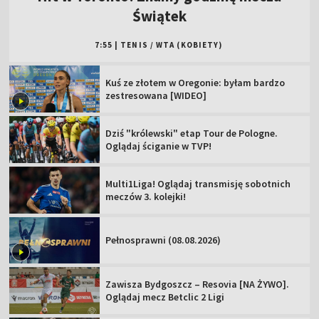
Świątek
7:55
|
TENIS
/
WTA (KOBIETY)
Kuś ze złotem w Oregonie: byłam bardzo
zestresowana [WIDEO]
Dziś "królewski" etap Tour de Pologne.
Oglądaj ściganie w TVP!
Multi1Liga! Oglądaj transmisję sobotnich
meczów 3. kolejki!
Pełnosprawni (08.08.2026)
Zawisza Bydgoszcz – Resovia [NA ŻYWO].
Oglądaj mecz Betclic 2 Ligi