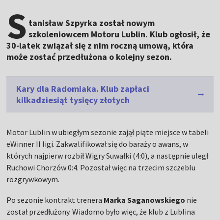
S
tanisław Szpyrka został nowym
szkoleniowcem Motoru Lublin. Klub ogłosił, że
30-latek związał się z nim roczną umową, która
może zostać przedłużona o kolejny sezon.
Kary dla Radomiaka. Klub zapłaci
kilkadziesiąt tysięcy złotych
Motor Lublin w ubiegłym sezonie zajął piąte miejsce w tabeli
eWinner II ligi. Zakwalifikował się do baraży o awans, w
których najpierw rozbił Wigry Suwałki (4:0), a następnie uległ
Ruchowi Chorzów 0:4. Pozostał więc na trzecim szczeblu
rozgrywkowym.
Po sezonie kontrakt trenera
Marka Saganowskiego
nie
został przedłużony. Wiadomo było więc, że klub z Lublina