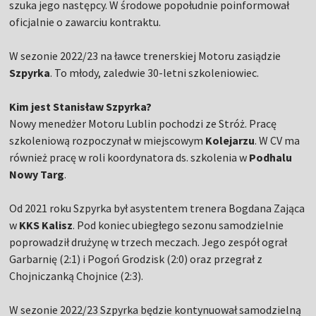
szuka jego następcy. W środowe popołudnie poinformował
oficjalnie o zawarciu kontraktu.
W sezonie 2022/23 na ławce trenerskiej Motoru zasiądzie
Szpyrka
. To młody, zaledwie 30-letni szkoleniowiec.
Kim jest Stanisław Szpyrka?
Nowy menedżer Motoru Lublin pochodzi ze Stróż. Pracę
szkoleniową rozpoczynał w miejscowym
Kolejarzu
. W CV ma
również pracę w roli koordynatora ds. szkolenia w
Podhalu
Nowy Targ
.
Od 2021 roku Szpyrka był asystentem trenera Bogdana Zająca
w
KKS Kalisz
. Pod koniec ubiegłego sezonu samodzielnie
poprowadził drużynę w trzech meczach. Jego zespół ograł
Garbarnię (2:1) i Pogoń Grodzisk (2:0) oraz przegrał z
Chojniczanką Chojnice (2:3).
W sezonie 2022/23 Szpyrka będzie kontynuował samodzielną