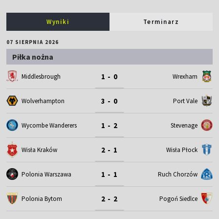
Wyniki
Terminarz
07 SIERPNIA 2026
Piłka nożna
1 - 0
Middlesbrough
Wrexham
3 - 0
Wolverhampton
Port Vale
1 - 2
Wycombe Wanderers
Stevenage
2 - 1
Wisła Kraków
Wisła Płock
1 - 1
Polonia Warszawa
Ruch Chorzów
2 - 2
Polonia Bytom
Pogoń Siedlce