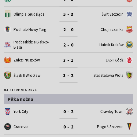
5 - 3
Olimpia Grudziądz
Świt Szczecin
2 - 0
Podhale Nowy Targ
Chojniczanka
Podbeskidzie Bielsko-
2 - 0
Hutnik Kraków
Biała
3 - 1
Znicz Pruszków
LKS II Łódź
3 - 2
Śląsk II Wrocław
Stal Stalowa Wola
03 SIERPNIA 2026
Piłka nożna
0 - 2
York City
Crawley Town
0 - 2
Cracovia
Pogoń Szczecin