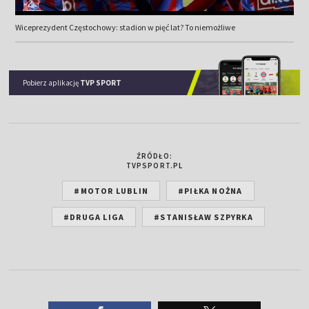
Wiceprezydent Częstochowy: stadion w pięć lat? To niemożliwe
Pobierz aplikację
TVP SPORT
ŹRÓDŁO:
TVPSPORT.PL
#MOTOR LUBLIN
#PIŁKA NOŻNA
#DRUGA LIGA
#STANISŁAW SZPYRKA