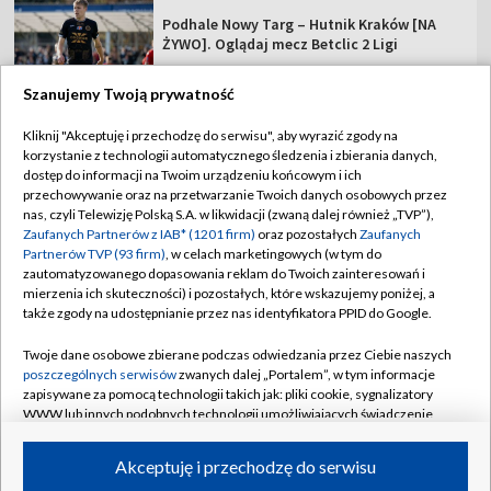
Podhale Nowy Targ – Hutnik Kraków [NA
ŻYWO]. Oglądaj mecz Betclic 2 Ligi
Szanujemy Twoją prywatność
Kliknij "Akceptuję i przechodzę do serwisu", aby wyrazić zgody na
korzystanie z technologii automatycznego śledzenia i zbierania danych,
TVP
dostęp do informacji na Twoim urządzeniu końcowym i ich
Abonament TVP
Regulamin TVP
przechowywanie oraz na przetwarzanie Twoich danych osobowych przez
nas, czyli Telewizję Polską S.A. w likwidacji (zwaną dalej również „TVP”),
Polityka prywatności
Sklep TVP
Zaufanych Partnerów z IAB* (1201 firm)
oraz pozostałych
Zaufanych
Partnerów TVP (93 firm)
, w celach marketingowych (w tym do
Biuro Reklamy
Moje zgody
zautomatyzowanego dopasowania reklam do Twoich zainteresowań i
mierzenia ich skuteczności) i pozostałych, które wskazujemy poniżej, a
Oferta Handlowa
Biuro reklamy
także zgody na udostępnianie przez nas identyfikatora PPID do Google.
Telegazeta ogłoszenia
Kontakt
Twoje dane osobowe zbierane podczas odwiedzania przez Ciebie naszych
Emisja w TVP
poszczególnych serwisów
zwanych dalej „Portalem”, w tym informacje
zapisywane za pomocą technologii takich jak: pliki cookie, sygnalizatory
Kanały
Rada Programowa
WWW lub innych podobnych technologii umożliwiających świadczenie
dopasowanych i bezpiecznych usług, personalizację treści oraz reklam,
Ogłoszenia przetargowe
udostępnianie funkcji mediów społecznościowych oraz analizowanie
©2026 Telewizja Polska Spółka Akcyjna w likwidacji
Akceptuję i przechodzę do serwisu
ruchu w Internecie.
Akademia Telewizyjna