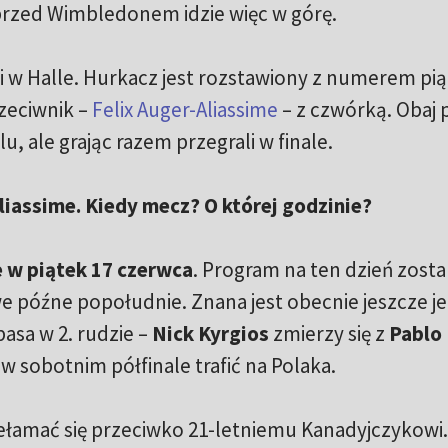
 przed Wimbledonem idzie więc w górę.
i w Halle. Hurkacz jest rozstawiony z numerem pi
rzeciwnik –
Felix Auger-Aliassime
– z czwórką. Obaj 
u, ale grając razem przegrali w finale.
liassime. Kiedy mecz? O której godzinie?
 w piątek 17 czerwca
. Program na ten dzień zosta
 późne popołudnie. Znana jest obecnie jeszcze j
asa w 2. rudzie –
Nick Kyrgios
zmierzy się z
Pablo
w sobotnim półfinale trafić na Polaka.
zełamać się przeciwko 21-letniemu Kanadyjczykowi