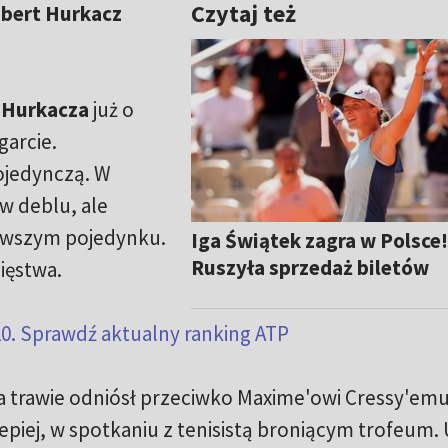
Czytaj też
Hubert Hurkacz
 Hurkacza
już o
garcie.
pojedynczą. W
w deblu, ale
erwszym pojedynku.
Iga Świątek zagra w Polsce
Ruszyła sprzedaż biletów
ięstwa.
10. Sprawdź aktualny ranking ATP
 trawie odniósł przeciwko Maxime'owi Cressy'em
lepiej, w spotkaniu z tenisistą broniącym trofeum.