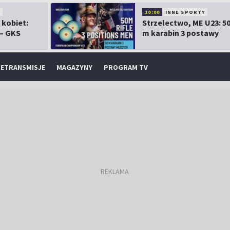
10:00
INNE SPORTY
 kobiet:
Strzelectwo, ME U23: 5
 – GKS
m karabin 3 postawy
mężczyzn
ETRANSMISJE
MAGAZYNY
PROGRAM TV