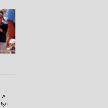
!
u w
 Ugo