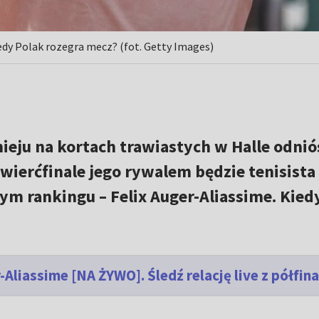
Kiedy Polak rozegra mecz? (fot. Getty Images)
ieju na kortach trawiastych w Halle odniós
ierćfinale jego rywalem będzie tenisista
m rankingu – Felix Auger-Aliassime. Kied
Aliassime [NA ŻYWO]. Śledź relację live z półfin