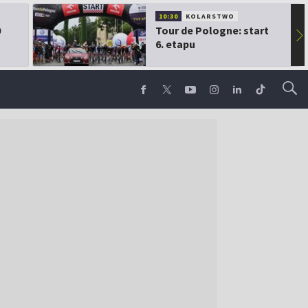
10:30
KOLARSTWO
0
Tour de Pologne: start
▶
6. etapu