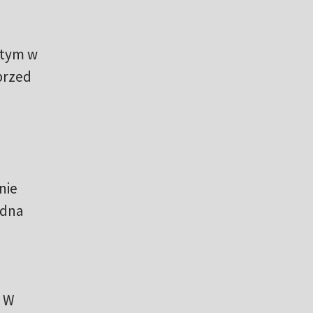
ątym w
przed
nie
edna
. W