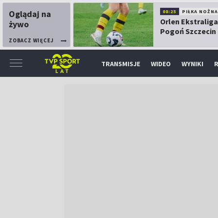
Oglądaj na
08:25
PIŁKA NOŻNA
Orlen Ekstraliga
żywo
Pogoń Szczecin
Górnik Łęczna
ZOBACZ WIĘCEJ
TRANSMISJE
WIDEO
WYNIKI
R