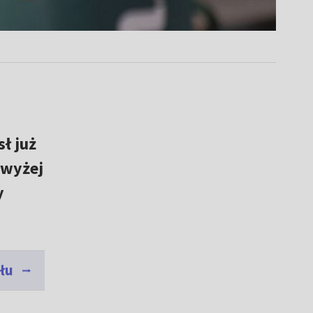
ł już
 wyżej
y
ału