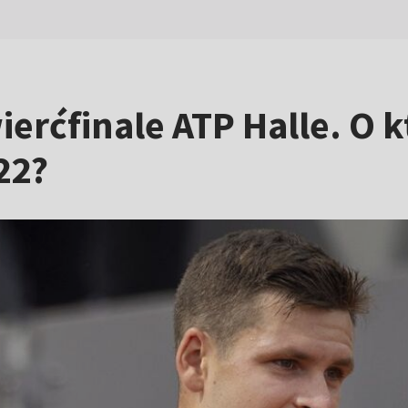
rćfinale ATP Halle. O k
22?