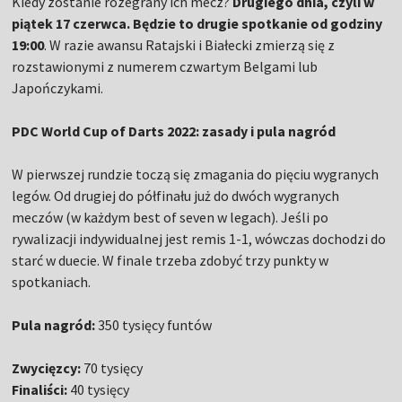
Kiedy zostanie rozegrany ich mecz?
Drugiego dnia, czyli w
piątek 17 czerwca. Będzie to drugie spotkanie od godziny
19:00
. W razie awansu Ratajski i Białecki zmierzą się z
rozstawionymi z numerem czwartym Belgami lub
Japończykami.
PDC World Cup of Darts 2022: zasady i pula nagród
W pierwszej rundzie toczą się zmagania do pięciu wygranych
legów. Od drugiej do półfinału już do dwóch wygranych
meczów (w każdym best of seven w legach). Jeśli po
rywalizacji indywidualnej jest remis 1-1, wówczas dochodzi do
starć w duecie. W finale trzeba zdobyć trzy punkty w
spotkaniach.
Pula nagród:
350 tysięcy funtów
Zwycięzcy:
70 tysięcy
Finaliści:
40 tysięcy