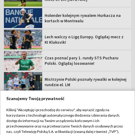
Holender kolejnym rywalem Hurkacza na
kortach w Montrealu
Lech walczy o Ligę Europy. Oglądaj mecz z
KI Klaksvik!
Czas poznać pary 1. rundy STS Pucharu
Polski. Oglądaj losowanie!
Mistrzynie Polski poznały rywalki w kolejnej
rundzie el. LM
Szanujemy Twoją prywatność
Kliknij "Akceptuję i przechodzę do serwisu", aby wyrazić zgody na
korzystanie z technologii automatycznego śledzenia i zbierania danych,
TVP
dostęp do informacji na Twoim urządzeniu końcowym i ich
Abonament TVP
Regulamin TVP
przechowywanie oraz na przetwarzanie Twoich danych osobowych przez
nas, czyli Telewizję Polską S.A. w likwidacji (zwaną dalej również „TVP”),