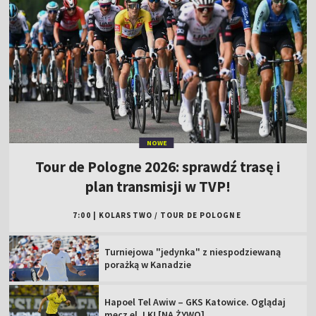
NOWE
Tour de Pologne 2026: sprawdź trasę i
plan transmisji w TVP!
7:00
|
KOLARSTWO
/
TOUR DE POLOGNE
Turniejowa "jedynka" z niespodziewaną
porażką w Kanadzie
Hapoel Tel Awiw – GKS Katowice. Oglądaj
mecz el. LK! [NA ŻYWO]