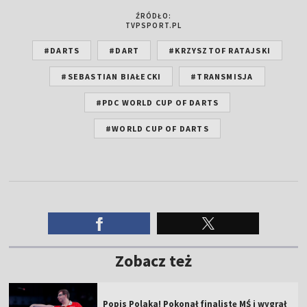
ŹRÓDŁO:
TVPSPORT.PL
#DARTS
#DART
#KRZYSZTOF RATAJSKI
#SEBASTIAN BIAŁECKI
#TRANSMISJA
#PDC WORLD CUP OF DARTS
#WORLD CUP OF DARTS
Zobacz też
Popis Polaka! Pokonał finalistę MŚ i wygrał