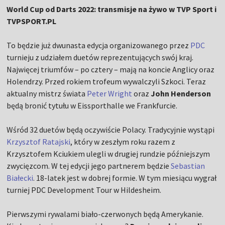
World Cup od Darts 2022: transmisje na żywo w TVP Sport i
TVPSPORT.PL
To będzie już dwunasta edycja organizowanego przez
PDC
turnieju z udziałem duetów reprezentujących swój kraj.
Najwięcej triumfów – po cztery – mają na koncie Anglicy oraz
Holendrzy. Przed rokiem trofeum wywalczyli Szkoci. Teraz
aktualny mistrz świata
Peter Wright
oraz
John Henderson
będą bronić tytułu w Eissporthalle we Frankfurcie.
Wśród 32 duetów będą oczywiście Polacy. Tradycyjnie wystąpi
Krzysztof Ratajski
, który w zeszłym roku razem z
Krzysztofem Kciukiem ulegli w drugiej rundzie późniejszym
zwycięzcom. W tej edycji jego partnerem będzie
Sebastian
Białecki
. 18-latek jest w dobrej formie. W tym miesiącu wygrał
turniej PDC Development Tour w Hildesheim.
Pierwszymi rywalami biało-czerwonych będą Amerykanie.