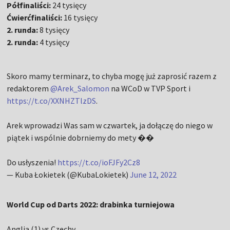
Półfinaliści:
24 tysięcy
Ćwierćfinaliści:
16 tysięcy
2. runda:
8 tysięcy
2. runda:
4 tysięcy
Skoro mamy terminarz, to chyba mogę już zaprosić razem z
redaktorem
@Arek_Salomon
na WCoD w TVP Sport i
https://t.co/XXNHZTlzDS
.
Arek wprowadzi Was sam w czwartek, ja dołączę do niego w
piątek i wspólnie dobrniemy do mety ��
Do usłyszenia!
https://t.co/ioFJFy2Cz8
— Kuba Łokietek (@KubaLokietek)
June 12, 2022
World Cup od Darts 2022: drabinka turniejowa
Anglia (1) vs Czechy