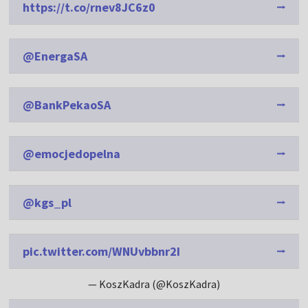
https://t.co/rnev8JC6z0
@EnergaSA
@BankPekaoSA
@emocjedopelna
@kgs_pl
pic.twitter.com/WNUvbbnr2I
— KoszKadra (@KoszKadra)