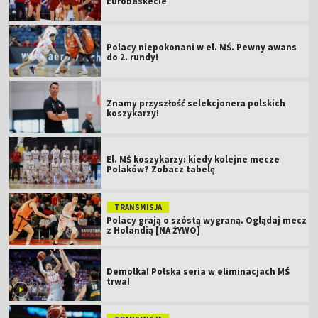
Eurobaskecie
Polacy niepokonani w el. MŚ. Pewny awans
do 2. rundy!
Znamy przyszłość selekcjonera polskich
koszykarzy!
El. MŚ koszykarzy: kiedy kolejne mecze
Polaków? Zobacz tabelę
TRANSMISJA
Polacy grają o szóstą wygraną. Oglądaj mecz
z Holandią [NA ŻYWO]
Demolka! Polska seria w eliminacjach MŚ
trwa!