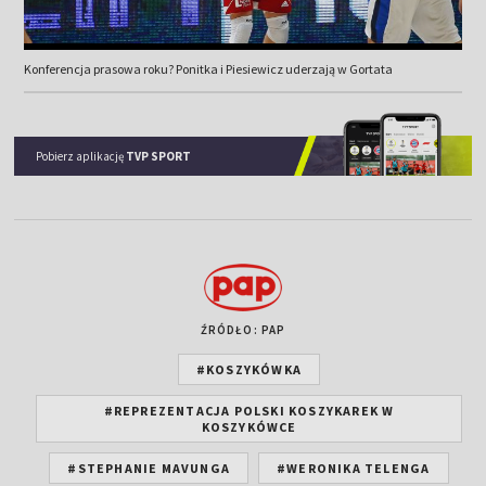
Konferencja prasowa roku? Ponitka i Piesiewicz uderzają w Gortata
Pobierz aplikację
TVP SPORT
ŹRÓDŁO: PAP
#KOSZYKÓWKA
#REPREZENTACJA POLSKI KOSZYKAREK W
KOSZYKÓWCE
#STEPHANIE MAVUNGA
#WERONIKA TELENGA