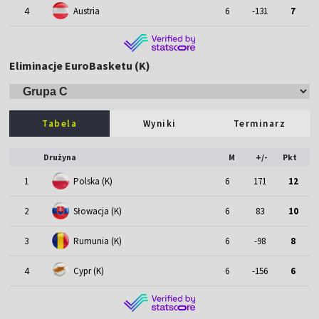
4
Austria
6
-131
7
Eliminacje EuroBasketu (K)
Tabela
Wyniki
Terminarz
Drużyna
M
+/-
Pkt
1
Polska (K)
6
171
12
2
Słowacja (K)
6
83
10
3
Rumunia (K)
6
-98
8
4
Cypr (K)
6
-156
6