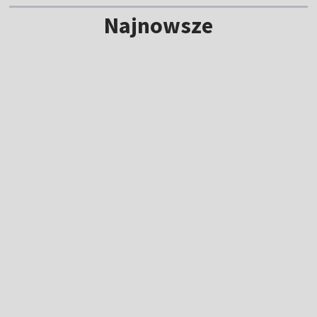
Najnowsze
Rodzinny pojedynek na TdP. Jeden z braci
wygrał etap!
18:54
|
KOLARSTWO
/
TOUR DE POLOGNE