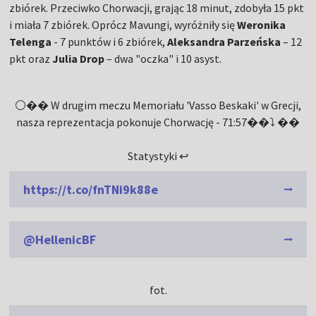
zbiórek. Przeciwko Chorwacji, grając 18 minut, zdobyła 15 pkt
i miała 7 zbiórek. Oprócz Mavungi, wyróżniły się
Weronika
Telenga
- 7 punktów i 6 zbiórek,
Aleksandra Parzeńska
– 12
pkt oraz
Julia Drop
– dwa "oczka" i 10 asyst.
⚪️�� W drugim meczu Memoriału 'Vasso Beskaki' w Grecji,
nasza reprezentacja pokonuje Chorwację - 71:57��⤵ ��
Statystyki ↩️
https://t.co/fnTNi9k88e
@HellenicBF
fot.