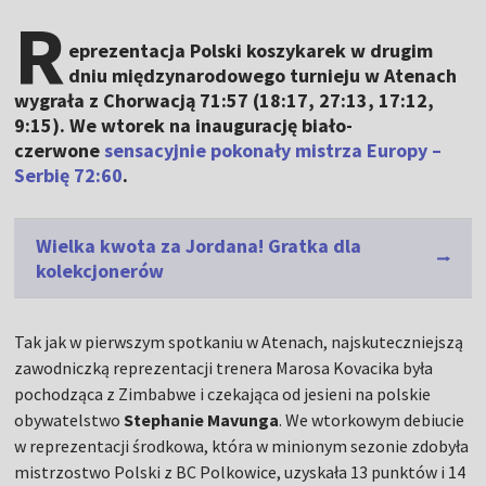
R
eprezentacja Polski koszykarek w drugim
dniu międzynarodowego turnieju w Atenach
wygrała z Chorwacją 71:57 (18:17, 27:13, 17:12,
9:15). We wtorek na inaugurację biało-
czerwone
sensacyjnie pokonały mistrza Europy –
Serbię 72:60
.
Wielka kwota za Jordana! Gratka dla
kolekcjonerów
Tak jak w pierwszym spotkaniu w Atenach, najskuteczniejszą
zawodniczką reprezentacji trenera Marosa Kovacika była
pochodząca z Zimbabwe i czekająca od jesieni na polskie
obywatelstwo
Stephanie Mavunga
. We wtorkowym debiucie
w reprezentacji środkowa, która w minionym sezonie zdobyła
mistrzostwo Polski z BC Polkowice, uzyskała 13 punktów i 14