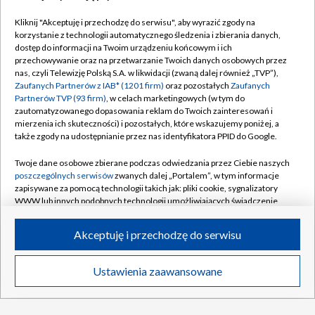
Kliknij "Akceptuję i przechodzę do serwisu", aby wyrazić zgody na
korzystanie z technologii automatycznego śledzenia i zbierania danych,
TVP
dostęp do informacji na Twoim urządzeniu końcowym i ich
Abonament TVP
Regulamin TVP
przechowywanie oraz na przetwarzanie Twoich danych osobowych przez
nas, czyli Telewizję Polską S.A. w likwidacji (zwaną dalej również „TVP”),
Polityka prywatności
Sklep TVP
Zaufanych Partnerów z IAB* (1201 firm)
oraz pozostałych
Zaufanych
Partnerów TVP (93 firm)
, w celach marketingowych (w tym do
Biuro Reklamy
Moje zgody
zautomatyzowanego dopasowania reklam do Twoich zainteresowań i
mierzenia ich skuteczności) i pozostałych, które wskazujemy poniżej, a
Oferta Handlowa
Biuro reklamy
także zgody na udostępnianie przez nas identyfikatora PPID do Google.
Telegazeta ogłoszenia
Kontakt
Twoje dane osobowe zbierane podczas odwiedzania przez Ciebie naszych
Emisja w TVP
poszczególnych serwisów
zwanych dalej „Portalem”, w tym informacje
zapisywane za pomocą technologii takich jak: pliki cookie, sygnalizatory
Kanały
Rada Programowa
WWW lub innych podobnych technologii umożliwiających świadczenie
dopasowanych i bezpiecznych usług, personalizację treści oraz reklam,
Ogłoszenia przetargowe
udostępnianie funkcji mediów społecznościowych oraz analizowanie
©2026 Telewizja Polska Spółka Akcyjna w likwidacji
Akceptuję i przechodzę do serwisu
ruchu w Internecie.
Akademia Telewizyjna
Informacje o nadawcy
Twoje dane osobowe zbierane podczas odwiedzania przez Ciebie
Ustawienia zaawansowane
News
Transmisje
Wideo
Więcej
poszczególnych serwisów
na Portalu, takie jak adresy IP, identyfikatory
Centrum informacji TVP
Twoich urządzeń końcowych i identyfikatory plików cookie, informacje o
Twoich wyszukiwaniach w serwisach Portalu czy historia odwiedzin będą
System NOS