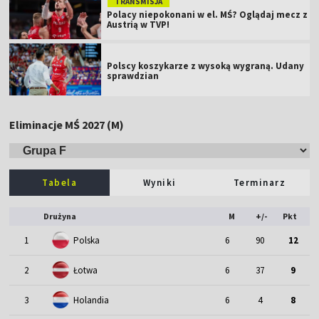
TRANSMISJA
Polacy niepokonani w el. MŚ? Oglądaj mecz z
Austrią w TVP!
Polscy koszykarze z wysoką wygraną. Udany
sprawdzian
Eliminacje MŚ 2027 (M)
Tabela
Wyniki
Terminarz
Drużyna
M
+/-
Pkt
1
Polska
6
90
12
2
Łotwa
6
37
9
3
Holandia
6
4
8