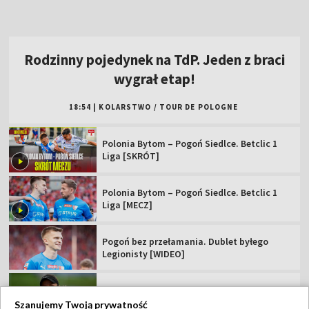
Polonia Bytom – Pogoń Siedlce. Betclic 1
Liga [SKRÓT]
Polonia Bytom – Pogoń Siedlce. Betclic 1
Liga [MECZ]
Pogoń bez przełamania. Dublet byłego
Legionisty [WIDEO]
Polka z tytułem rangi WTA! Trzeci rok z
rzędu
Posłuchał rad Rafała Majki i... wygrał etap
TdP
Rewanż Świątek za Roland Garros. "Jestem
ciekawa, co Iga zmieni"
Szanujemy Twoją prywatność