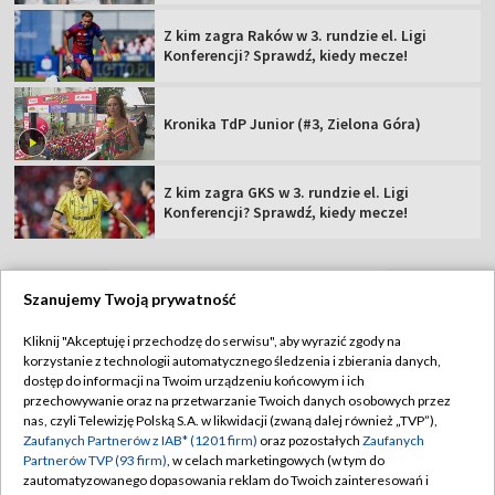
Z kim zagra Raków w 3. rundzie el. Ligi
Konferencji? Sprawdź, kiedy mecze!
Kronika TdP Junior (#3, Zielona Góra)
Z kim zagra GKS w 3. rundzie el. Ligi
Konferencji? Sprawdź, kiedy mecze!
Szanujemy Twoją prywatność
TVP
Kliknij "Akceptuję i przechodzę do serwisu", aby wyrazić zgody na
korzystanie z technologii automatycznego śledzenia i zbierania danych,
Abonament TVP
Regulamin TVP
dostęp do informacji na Twoim urządzeniu końcowym i ich
Polityka prywatności
Sklep TVP
przechowywanie oraz na przetwarzanie Twoich danych osobowych przez
nas, czyli Telewizję Polską S.A. w likwidacji (zwaną dalej również „TVP”),
Biuro Reklamy
Moje zgody
Zaufanych Partnerów z IAB* (1201 firm)
oraz pozostałych
Zaufanych
Partnerów TVP (93 firm)
, w celach marketingowych (w tym do
Oferta Handlowa
Biuro reklamy
zautomatyzowanego dopasowania reklam do Twoich zainteresowań i