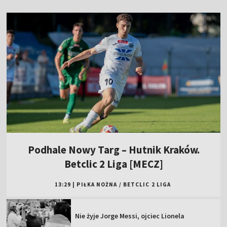
Podhale Nowy Targ – Hutnik Kraków.
Betclic 2 Liga [MECZ]
13:29
|
PIŁKA NOŻNA
/
BETCLIC 2 LIGA
Nie żyje Jorge Messi, ojciec Lionela