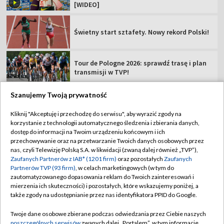
[WIDEO]
Świetny start sztafety. Nowy rekord Polski!
Tour de Pologne 2026: sprawdź trasę i plan
transmisji w TVP!
Szanujemy Twoją prywatność
Kliknij "Akceptuję i przechodzę do serwisu", aby wyrazić zgody na
korzystanie z technologii automatycznego śledzenia i zbierania danych,
TVP
dostęp do informacji na Twoim urządzeniu końcowym i ich
Abonament TVP
Regulamin TVP
przechowywanie oraz na przetwarzanie Twoich danych osobowych przez
nas, czyli Telewizję Polską S.A. w likwidacji (zwaną dalej również „TVP”),
Polityka prywatności
Sklep TVP
Zaufanych Partnerów z IAB* (1201 firm)
oraz pozostałych
Zaufanych
Partnerów TVP (93 firm)
, w celach marketingowych (w tym do
Biuro Reklamy
Moje zgody
zautomatyzowanego dopasowania reklam do Twoich zainteresowań i
mierzenia ich skuteczności) i pozostałych, które wskazujemy poniżej, a
Oferta Handlowa
Biuro reklamy
także zgody na udostępnianie przez nas identyfikatora PPID do Google.
Telegazeta ogłoszenia
Kontakt
Twoje dane osobowe zbierane podczas odwiedzania przez Ciebie naszych
Emisja w TVP
poszczególnych serwisów
zwanych dalej „Portalem”, w tym informacje