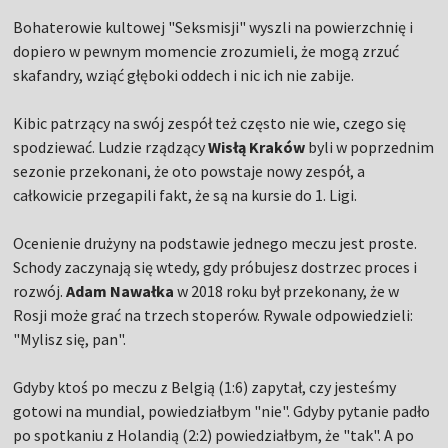
Bohaterowie kultowej "Seksmisji" wyszli na powierzchnię i
dopiero w pewnym momencie zrozumieli, że mogą zrzuć
skafandry, wziąć głęboki oddech i nic ich nie zabije.
Kibic patrzący na swój zespół też często nie wie, czego się
spodziewać. Ludzie rządzący
Wisłą Kraków
byli w poprzednim
sezonie przekonani, że oto powstaje nowy zespół, a
całkowicie przegapili fakt, że są na kursie do 1. Ligi.
Ocenienie drużyny na podstawie jednego meczu jest proste.
Schody zaczynają się wtedy, gdy próbujesz dostrzec proces i
rozwój.
Adam Nawałka
w 2018 roku był przekonany, że w
Rosji może grać na trzech stoperów. Rywale odpowiedzieli:
"Mylisz się, pan".
Gdyby ktoś po meczu z Belgią (1:6) zapytał, czy jesteśmy
gotowi na mundial, powiedziałbym "nie". Gdyby pytanie padło
po spotkaniu z Holandią (2:2) powiedziałbym, że "tak". A po