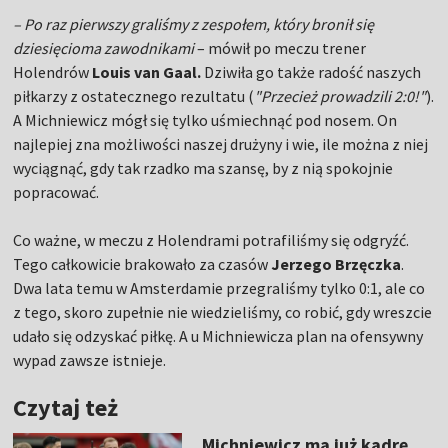
– Po raz pierwszy graliśmy z zespołem, który bronił się
dziesięcioma zawodnikami
– mówił po meczu trener
Holendrów
Louis van Gaal.
Dziwiła go także radość naszych
piłkarzy z ostatecznego rezultatu (
"Przecież prowadzili 2:0!"
).
A Michniewicz mógł się tylko uśmiechnąć pod nosem. On
najlepiej zna możliwości naszej drużyny i wie, ile można z niej
wyciągnąć, gdy tak rzadko ma szansę, by z nią spokojnie
popracować.
Co ważne, w meczu z Holendrami potrafiliśmy się odgryźć.
Tego całkowicie brakowało za czasów
Jerzego Brzęczka
.
Dwa lata temu w Amsterdamie przegraliśmy tylko 0:1, ale co
z tego, skoro zupełnie nie wiedzieliśmy, co robić, gdy wreszcie
udało się odzyskać piłkę. A u Michniewicza plan na ofensywny
wypad zawsze istnieje.
Czytaj też
Michniewicz ma już kadrę