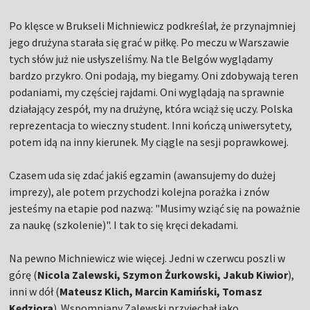
Po klęsce w Brukseli Michniewicz podkreślał, że przynajmniej
jego drużyna starała się grać w piłkę. Po meczu w Warszawie
tych słów już nie usłyszeliśmy. Na tle Belgów wyglądamy
bardzo przykro. Oni podają, my biegamy. Oni zdobywają teren
podaniami, my częściej rajdami. Oni wyglądają na sprawnie
działający zespół, my na drużynę, która wciąż się uczy. Polska
reprezentacja to wieczny student. Inni kończą uniwersytety,
potem idą na inny kierunek. My ciągle na sesji poprawkowej.
Czasem uda się zdać jakiś egzamin (awansujemy do dużej
imprezy), ale potem przychodzi kolejna porażka i znów
jesteśmy na etapie pod nazwą: "Musimy wziąć się na poważnie
za naukę (szkolenie)". I tak to się kręci dekadami.
Na pewno Michniewicz wie więcej. Jedni w czerwcu poszli w
górę (
Nicola Zalewski, Szymon Żurkowski, Jakub Kiwior
),
inni w dół (
Mateusz Klich, Marcin Kamiński, Tomasz
Kędziora
). Wspomniany Zalewski przyjechał jako