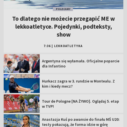
POLECAMY
To dlatego nie możecie przegapić ME w
lekkoatletyce. Pojedynki, podteksty,
show
7:36
|
LEKKOATLETYKA
Argentyna się wyłamała. Oficjalne poparcie
dla Infantino
Hurkacz zagra w 3. rundzie w Montealu. Z
kim i kiedy mecz?
Tour de Pologne [NA ŻYWO]. Oglądaj 5. etap
w TVP!
Anastazja Kuś po awansie do finału MŚ U20:
testy pokazują, że forma idzie w górę