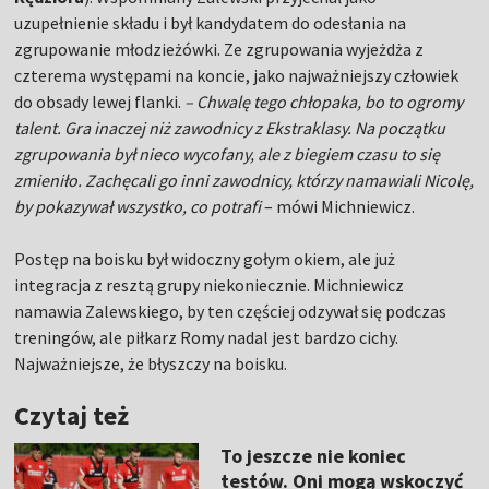
uzupełnienie składu i był kandydatem do odesłania na
zgrupowanie młodzieżówki. Ze zgrupowania wyjeżdża z
czterema występami na koncie, jako najważniejszy człowiek
do obsady lewej flanki.
– Chwalę tego chłopaka, bo to ogromy
talent. Gra inaczej niż zawodnicy z Ekstraklasy. Na początku
zgrupowania był nieco wycofany, ale z biegiem czasu to się
zmieniło. Zachęcali go inni zawodnicy, którzy namawiali Nicolę,
by pokazywał wszystko, co potrafi
– mówi Michniewicz.
Postęp na boisku był widoczny gołym okiem, ale już
integracja z resztą grupy niekoniecznie. Michniewicz
namawia Zalewskiego, by ten częściej odzywał się podczas
treningów, ale piłkarz Romy nadal jest bardzo cichy.
Najważniejsze, że błyszczy na boisku.
Czytaj też
To jeszcze nie koniec
testów. Oni mogą wskoczyć