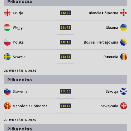
Piłka nożna
Gruzja
Irlandia Północna
16:00
Węgry
Ukraina
18:45
Polska
Bośnia i Hercegowina
18:45
Szwecja
Rumunia
18:45
26 WRZEŚNIA 2026
Piłka nożna
Słowenia
Szkocja
13:00
Macedonia Północna
Szwajcaria
18:45
27 WRZEŚNIA 2026
Piłka nożna