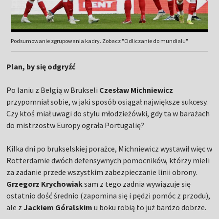
Podsumowanie zgrupowania kadry. Zobacz "Odliczanie do mundialu"
Plan, by się odgryźć
Po laniu z Belgią w Brukseli
Czesław Michniewicz
przypomniał sobie, w jaki sposób osiągał największe sukcesy.
Czy ktoś miał uwagi do stylu młodzieżówki, gdy ta w barażach
do mistrzostw Europy ograła Portugalię?
Kilka dni po brukselskiej porażce, Michniewicz wystawił więc w
Rotterdamie dwóch defensywnych pomocników, którzy mieli
za zadanie przede wszystkim zabezpieczanie linii obrony.
Grzegorz Krychowiak
sam z tego zadnia wywiązuje się
ostatnio dość średnio (zapomina się i pędzi pomóc z przodu),
ale z
Jackiem Góralskim
u boku robią to już bardzo dobrze.