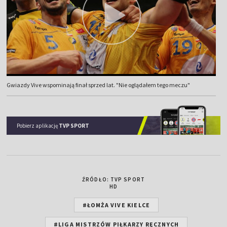
Gwiazdy Vive wspominają finał sprzed lat. "Nie oglądałem tego meczu"
Pobierz aplikację
TVP SPORT
ŹRÓDŁO: TVP SPORT
HD
#ŁOMŻA VIVE KIELCE
#LIGA MISTRZÓW PIŁKARZY RĘCZNYCH