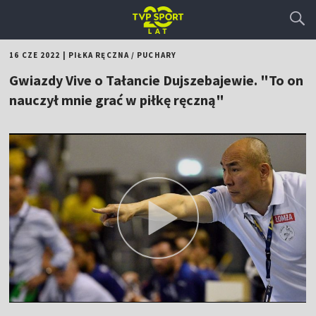
16 CZE 2022
|
PIŁKA RĘCZNA
/
PUCHARY
Gwiazdy Vive o Tałancie Dujszebajewie. "To on
nauczył mnie grać w piłkę ręczną"