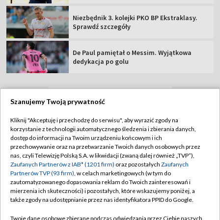
Niezbędnik 3. kolejki PKO BP Ekstraklasy.
Sprawdź szczegóły
De Paul pamiętał o Messim. Wyjątkowa
dedykacja po golu
Szanujemy Twoją prywatność
TVP
Kliknij "Akceptuję i przechodzę do serwisu", aby wyrazić zgody na
Abonament TVP
Regulamin TVP
korzystanie z technologii automatycznego śledzenia i zbierania danych,
dostęp do informacji na Twoim urządzeniu końcowym i ich
Polityka prywatności
Sklep TVP
przechowywanie oraz na przetwarzanie Twoich danych osobowych przez
nas, czyli Telewizję Polską S.A. w likwidacji (zwaną dalej również „TVP”),
Biuro Reklamy
Moje zgody
Zaufanych Partnerów z IAB* (1201 firm)
oraz pozostałych
Zaufanych
Partnerów TVP (93 firm)
, w celach marketingowych (w tym do
Oferta Handlowa
Biuro reklamy
zautomatyzowanego dopasowania reklam do Twoich zainteresowań i
mierzenia ich skuteczności) i pozostałych, które wskazujemy poniżej, a
Telegazeta ogłoszenia
Kontakt
także zgody na udostępnianie przez nas identyfikatora PPID do Google.
Emisja w TVP
Twoje dane osobowe zbierane podczas odwiedzania przez Ciebie naszych