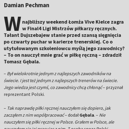
Damian Pechman
W
najbliższy weekend Łomża Vive Kielce zagra
w Final4 Ligi Mistrzów piłkarzy ręcznych.
Tałant Dujszebajew stanie przed szansą sięgnięcia
po czwarty puchar w karierze trenerskiej. Co o
utytułowanym szkoleniowcu myślą jego zawodnicy?
– To on nauczył mnie grać w piłkę ręczną – zdradził
Tomasz Gębala.
–
Był wielokrotnie jednym z najlepszych zawodników na
świecie. I jest też jednym z najlepszych trenerów na świecie.
Jego wiedza jest czymś, co zawodnicy chcą chłonąć
– przyznał
reprezentant Polski.
–
Tak naprawdę piłki ręcznej nauczyłem się dopiero, jak
zacząłem z nim współpracować
– dodał
Gębala
. –
Nie
nauczyłem się piłki ręcznej w Polsce. Grałem w Polsce, ale
nauczyłem się jej pracując z nim. Z osobą spoza Polski
–