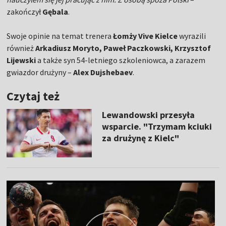
zakończył
Gębala
.
Swoje opinie na temat trenera
Łomży Vive Kielce
wyrazili
również
Arkadiusz Moryto, Paweł Paczkowski, Krzysztof
Lijewski
a także syn 54-letniego szkoleniowca, a zarazem
gwiazdor drużyny –
Alex Dujshebaev
.
Czytaj też
Lewandowski przesyła
wsparcie. "Trzymam kciuki
za drużynę z Kielc"