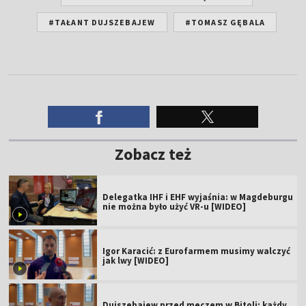
#TAŁANT DUJSZEBAJEW
#TOMASZ GĘBALA
Zobacz też
Delegatka IHF i EHF wyjaśnia: w Magdeburgu
nie można było użyć VR-u [WIDEO]
Igor Karacić: z Eurofarmem musimy walczyć
jak lwy [WIDEO]
Dujszebajew przed meczem w Bitoli: każdy