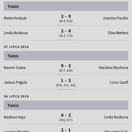
Tenis
2 - 0
Marta Kostyuk
Jasmine Paolini
(6:3, 6:2)
2 - 0
Linda Noskova
Elise Mertens
(6:3, 7:5)
07 LIPCA 2026
Tenis
0 - 2
Naomi Osaka
Karolina Muchova
(6:7, 4:6)
1 - 2
Jessica Pegula
Coco Gauff
(6:4, 3:6, 3:6)
06 LIPCA 2026
Tenis
0 - 2
Madison Keys
Linda Noskova
(4:6, 6:7)
2 - 1
Jasmine Paolini
Alexandra Eala