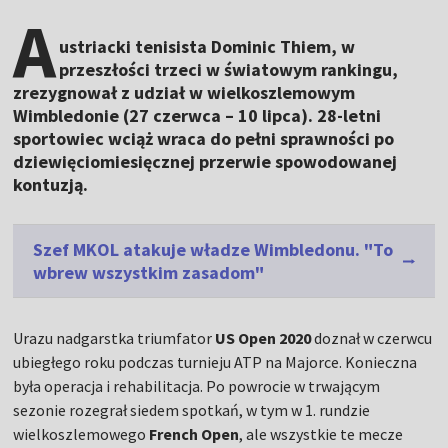
A
ustriacki tenisista Dominic Thiem, w
przeszłości trzeci w światowym rankingu,
zrezygnował z udział w wielkoszlemowym
Wimbledonie (27 czerwca – 10 lipca). 28-letni
sportowiec wciąż wraca do pełni sprawności po
dziewięciomiesięcznej przerwie spowodowanej
kontuzją.
Szef MKOL atakuje władze Wimbledonu. "To
wbrew wszystkim zasadom"
Urazu nadgarstka triumfator
US Open 2020
doznał w czerwcu
ubiegłego roku podczas turnieju ATP na Majorce. Konieczna
była operacja i rehabilitacja. Po powrocie w trwającym
sezonie rozegrał siedem spotkań, w tym w 1. rundzie
wielkoszlemowego
French Open
, ale wszystkie te mecze