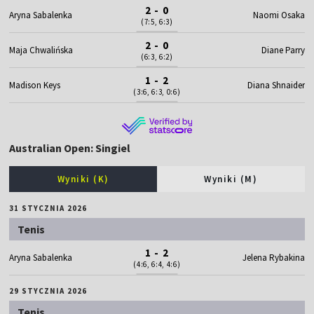
2 - 0
Aryna Sabalenka
Naomi Osaka
(7:5, 6:3)
2 - 0
Maja Chwalińska
Diane Parry
(6:3, 6:2)
1 - 2
Madison Keys
Diana Shnaider
(3:6, 6:3, 0:6)
Australian Open: Singiel
Wyniki (K)
Wyniki (M)
31 STYCZNIA 2026
Tenis
1 - 2
Aryna Sabalenka
Jelena Rybakina
(4:6, 6:4, 4:6)
29 STYCZNIA 2026
Tenis