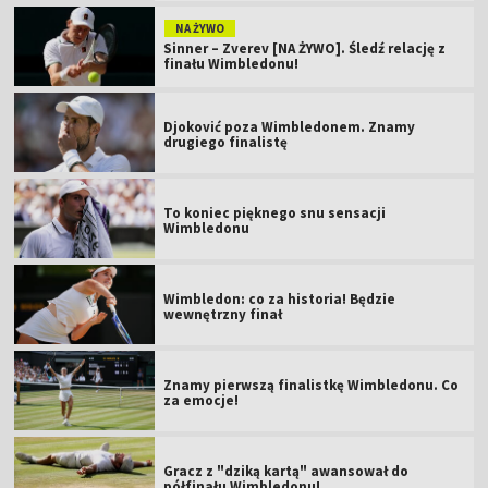
NA ŻYWO
Sinner – Zverev [NA ŻYWO]. Śledź relację z
finału Wimbledonu!
Djoković poza Wimbledonem. Znamy
drugiego finalistę
To koniec pięknego snu sensacji
Wimbledonu
Wimbledon: co za historia! Będzie
wewnętrzny finał
Znamy pierwszą finalistkę Wimbledonu. Co
za emocje!
Gracz z "dziką kartą" awansował do
półfinału Wimbledonu!