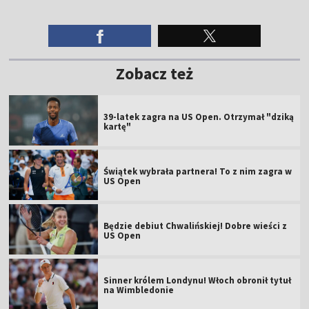
Zobacz też
39-latek zagra na US Open. Otrzymał "dziką
kartę"
Świątek wybrała partnera! To z nim zagra w
US Open
Będzie debiut Chwalińskiej! Dobre wieści z
US Open
Sinner królem Londynu! Włoch obronił tytuł
na Wimbledonie