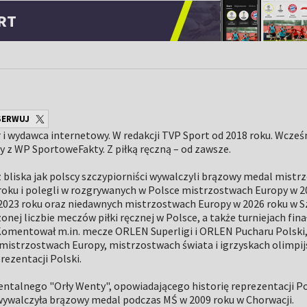
RT
SERWUJ
i wydawca internetowy. W redakcji TVP Sport od 2018 roku. Wcześn
y z WP SportoweFakty. Z piłką ręczną – od zawsze.
 bliska jak polscy szczypiorniści wywalczyli brązowy medal mistr
roku i polegli w rozgrywanych w Polsce mistrzostwach Europy w 20
023 roku oraz niedawnych mistrzostwach Europy w 2026 roku w Sz
nej liczbie meczów piłki ręcznej w Polsce, a także turniejach fin
 Komentował m.in. mecze ORLEN Superligi i ORLEN Pucharu Polski,
 mistrzostwach Europy, mistrzostwach świata i igrzyskach olimpij
rezentacji Polski.
talnego "Orły Wenty", opowiadającego historię reprezentacji Po
 wywalczyła brązowy medal podczas MŚ w 2009 roku w Chorwacji.