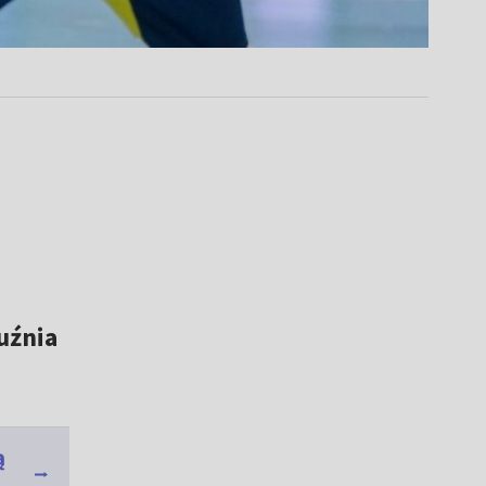
uźnia
ą