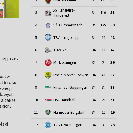
2
Fuechse Berlin
34
191
55
SG Flensburg-
3
34
116
51
Handewitt
4
VfL Gummersbach
34
125
50
5
TBV Lemgo Lippe
34
44
42
THW Kiel
6
34
33
42
iej przez
7
MT Melsungen
34
2
39
8
Rhein-Neckar Loewen
34
43
37
zostw
16 roku i
9
Frisch auf Goppingen
34
-37
33
wecji.
ałowych
 a także
10
HSV Handball
34
-21
31
skich,
Hannover-Burgdorf
11
34
-12
29
lski
12
TVB 1898 Stuttgart
34
-37
28