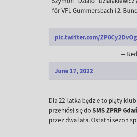
Szymon ”Dzialo” Dzialakiewicz 
för VFL Gummersbach i 2. Bunde
pic.twitter.com/ZP0Cy2DvOg
— Red
June 17, 2022
Dla 22-latka będzie to piąty klu
przeniósł się do
SMS ZPRP Gda
przez dwa lata. Ostatni sezon sp