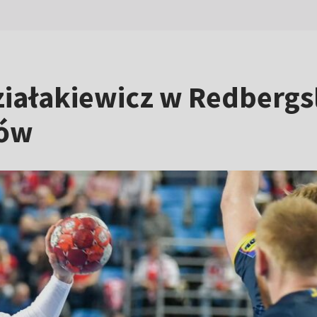
ziałakiewicz w Redbergs
tów