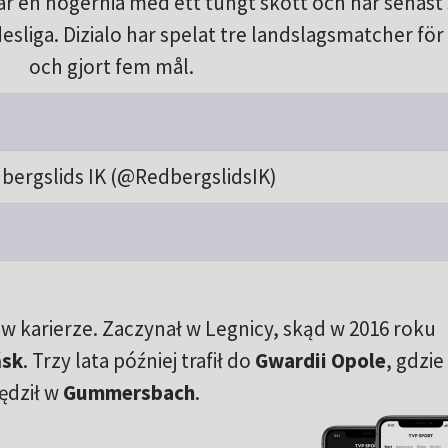
är en högernia med ett tungt skott och har senast
sliga. Dizialo har spelat tre landslagsmatcher för
och gjort fem mål.
bergslids IK (@RedbergslidsIK)
b w karierze. Zaczynał w Legnicy, skąd w 2016 roku
ńsk
. Trzy lata później trafił do
Gwardii Opole
, gdzie
ędził w
Gummersbach
.