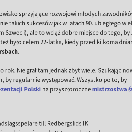
odowisko sprzyjające rozwojowi młodych zawodnikó
ie takich sukcesów jak w latach 90. ubiegłego wi
 Szwecji), ale to wciąż dobre miejsce do tego, by 
eż było celem 22-latka, kiedy przed kilkoma dnia
sbach
.
ko rok. Nie grał tam jednak zbyt wiele. Szukając n
ym, by regularnie występować. Wszystko po to, by
zentacji Polski
na przyszłoroczne
mistrzostwa ś
ndslagsspelare till Redbergslids IK