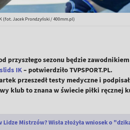
 (fot. Jacek Prondzyński / 400mm.pl)
od przyszłego sezonu będzie zawodnikiem
lids IK
– potwierdziło TVPSPORT.PL.
artek przeszedł testy medyczne i podpisał
wy klub to znana w świecie piłki ręcznej k
 Lidze Mistrzów? Wisła złożyła wniosek o "dzik