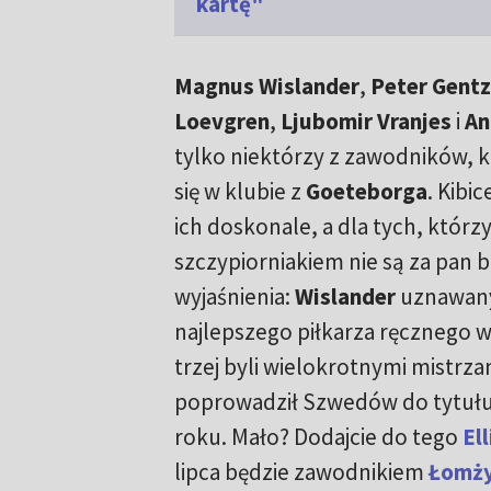
kartę"
Magnus Wislander
,
Peter Gentz
Loevgren
,
Ljubomir Vranjes
i
An
tylko niektórzy z zawodników, 
się w klubie z
Goeteborga
. Kibic
ich doskonale, a dla tych, którzy
szczypiorniakiem nie są za pan b
wyjaśnienia:
Wislander
uznawany 
najlepszego piłkarza ręcznego w h
trzej byli wielokrotnymi mistrza
poprowadził Szwedów do tytułu
roku. Mało? Dodajcie do tego
El
lipca będzie zawodnikiem
Łomży