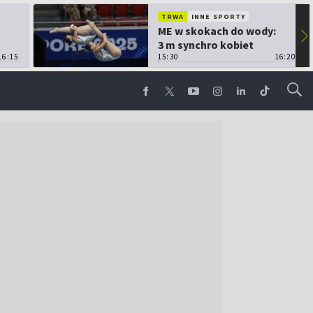
TRWA
INNE SPORTY
ME w skokach do wody:
▶
3 m synchro kobiet
16:15
15:30
16:20