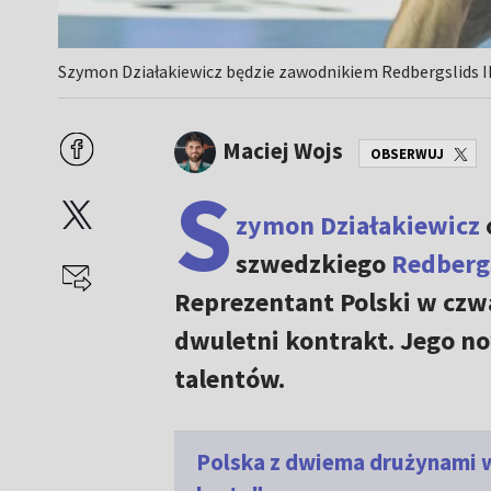
Szymon Działakiewicz będzie zawodnikiem Redbergslids IK
Maciej Wojs
OBSERWUJ
S
zymon Działakiewicz
szwedzkiego
Redbergs
Reprezentant Polski w czw
dwuletni kontrakt. Jego no
talentów.
Polska z dwiema drużynami w