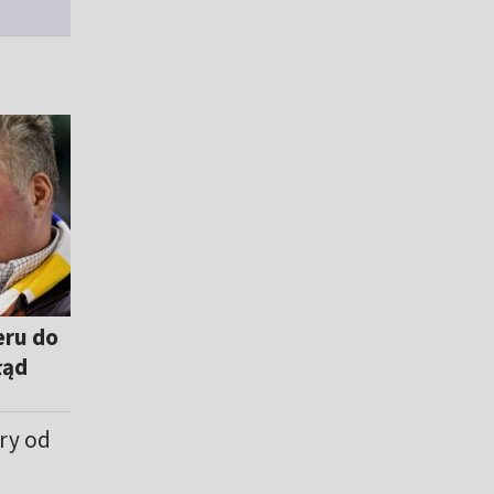
eru do
łąd
óry od