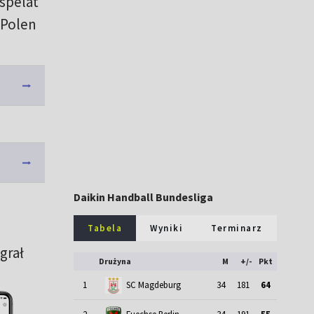
 spelat
 Polen
Daikin Handball Bundesliga
Tabela
Wyniki
Terminarz
 grał
Drużyna
M
+/-
Pkt
1
SC Magdeburg
34
181
64