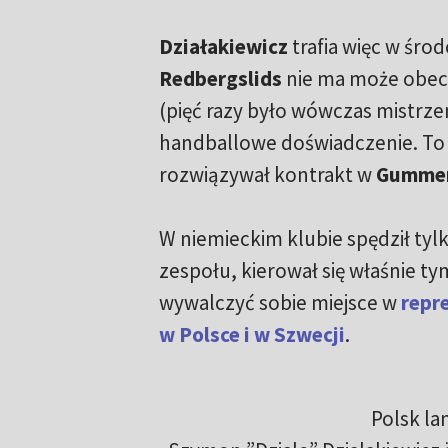
Działakiewicz
trafia więc w śr
Redbergslids
nie ma może obecn
(pięć razy było wówczas mistrzem
handballowe doświadczenie. To t
rozwiązywał kontrakt w
Gummer
W niemieckim klubie spędził tyl
zespołu, kierował się właśnie t
wywalczyć sobie miejsce w
repre
w Polsce i w Szwecji
.
Polsk la