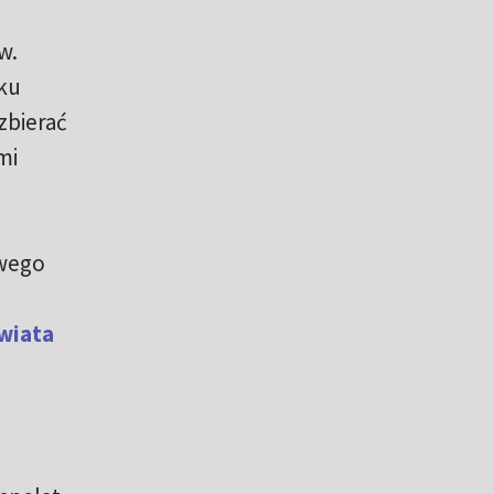
w.
eku
zbierać
mi
owego
wiata