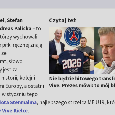
Czytaj też
el
,
Stefan
dreas Palicka
– to
którzy wychowali
e piłki ręcznej znają
 ze
rat, słowo
jest za
istorii, kolejni
Nie będzie hitowego transf
Vive. Prezes mówi: to mój b
mi Europy, a ostatni
 w styczniu tego
liota Stenmalma
, najlepszego strzelca ME U19, kt
 Vive Kielce
.