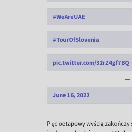
#WeAreUAE
#TourOfSlovenia
pic.twitter.com/32rZ4gf7BQ
— 
June 16, 2022
Pięcioetapowy wyścig zakończy s