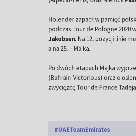
Holender zapadł w pamięć pols
podczas Tour de Pologne 2020 w 
Jakobsen
. Na 12. pozycji linię 
a na 25. – Majka.
Po dwóch etapach Majka wyprz
(Bahrain-Victorious) oraz o os
zwycięzcę Tour de France Tadeja
#UAETeamEmirates