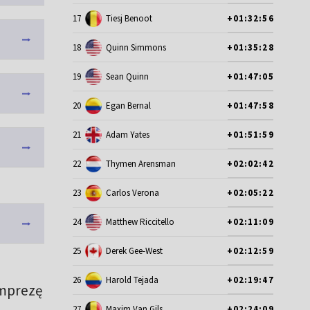
17
Tiesj Benoot
+01:32:56
18
Quinn Simmons
+01:35:28
19
Sean Quinn
+01:47:05
20
Egan Bernal
+01:47:58
21
Adam Yates
+01:51:59
22
Thymen Arensman
+02:02:42
23
Carlos Verona
+02:05:22
24
Matthew Riccitello
+02:11:09
25
Derek Gee-West
+02:12:59
26
Harold Tejada
+02:19:47
imprezę
27
Maxim Van Gils
+02:24:09