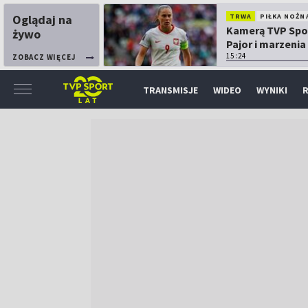
Oglądaj na
TRWA
PIŁKA NOŻN
Kamerą TVP Spo
żywo
Pajor i marzenia
Mundialu
15:24
ZOBACZ WIĘCEJ
TRANSMISJE
WIDEO
WYNIKI
R