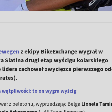
newegen
z ekipy BikeExchange wygrał w
 Slatina drugi etap wyścigu kolarskiego
ę lidera zachował zwycięzca pierwszego od
ates).
 wątpliwości: to on wygra wyścig
ował z peletonu, wyprzedzając Belga
Lionela Tami
cala Ackermanna
(UAE Team Emirates).