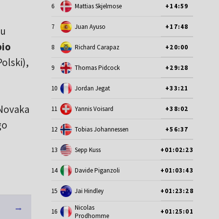
6
Mattias Skjelmose
+14:59
7
Juan Ayuso
+17:48
ku
bio
8
Richard Carapaz
+20:00
olski),
9
Thomas Pidcock
+29:28
10
Jordan Jegat
+33:21
Novaka
11
Yannis Voisard
+38:02
go
12
Tobias Johannessen
+56:37
13
Sepp Kuss
+01:02:23
14
Davide Piganzoli
+01:03:43
15
Jai Hindley
+01:23:28
Nicolas
16
+01:25:01
Prodhomme