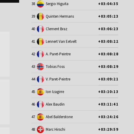
38
Sergio Higuita
+03:04:35
39
Quinten Hermans
+03:05:23
40
Clement Braz
+03:06:23
41
Lennert Van Eetvelt
+03:08:22
42
A. Paret-Peintre
+03:08:28
43
Tobias Foss
+03:08:29
44
V. Paret-Peintre
+03:09:21
45
Ion Izagirre
+03:10:13
46
Alex Baudin
+03:11:41
47
Abel Balderstone
+03:24:26
48
Marc Hirschi
+03:29:59