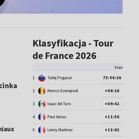
Klasyfikacja - Tour
de France 2026
Czas
1
Tadej Pogacar
73:56:26
cinka
2
Remco Evenepoel
+06:26
3
Isaac del Toro
+09:42
4
Paul Seixas
+11:56
niaux
5
Lenny Martinez
+13:02