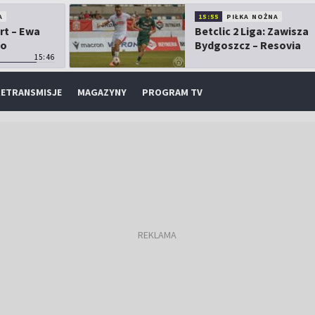
A
15:55
PIŁKA NOŻNA
rt – Ewa
Betclic 2 Liga: Zawisza
 o
Bydgoszcz – Resovia
15:46
ETRANSMISJE
MAGAZYNY
PROGRAM TV