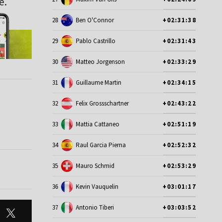
e.
28
Ben O'Connor
+02:31:38
29
Pablo Castrillo
+02:31:43
30
Matteo Jorgenson
+02:33:29
31
Guillaume Martin
+02:34:15
32
Felix Grossschartner
+02:43:22
33
Mattia Cattaneo
+02:51:19
34
Raul Garcia Pierna
+02:52:32
35
Mauro Schmid
+02:53:29
36
Kevin Vauquelin
+03:01:17
37
Antonio Tiberi
+03:03:52