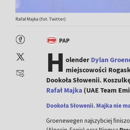
Rafał Majka (fot. Twitter)
PAP
H
olender
Dylan Groe
miejscowości Rogaska
Dookoła Słowenii. Koszulk
Rafał Majka
(UAE Team Emir
Dookoła Słowenii. Majka nie ma
Groenewegen najszybciej finisz
(Alpecin-Fenix) oraz Niemca
Pas