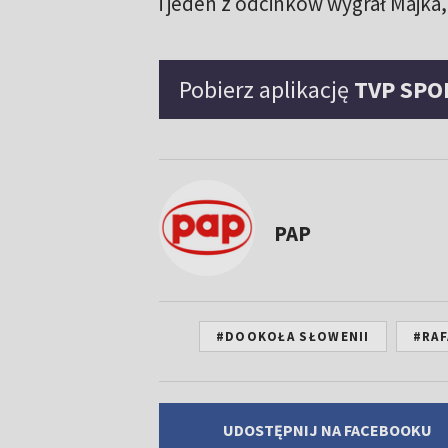
i jeden z odcinków wygrał Majka
Pobierz aplikację
TVP SPO
PAP
#DOOKOŁA SŁOWENII
#RAF
UDOSTĘPNIJ NA FACEBOOKU