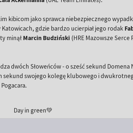
kim kibicom jako sprawca niebezpiecznego wypad
Katowicach, gdzie bardzo ucierpiał jego rodak
Fa
mety minął
Marcin Budziński
(HRE Mazowsze Serce P
edza dwóch Słoweńców - o sześć sekund Domena 
iem sekund swojego kolegę klubowego i dwukrotne
 Pogacara.
Day in green💚