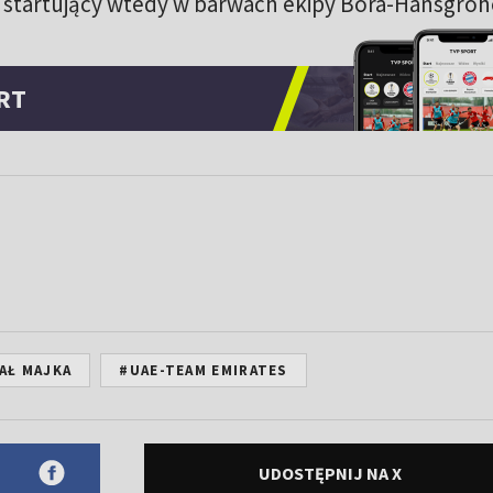
, startujący wtedy w barwach ekipy Bora-Hansgroh
RT
AŁ MAJKA
#UAE-TEAM EMIRATES
UDOSTĘPNIJ NA X