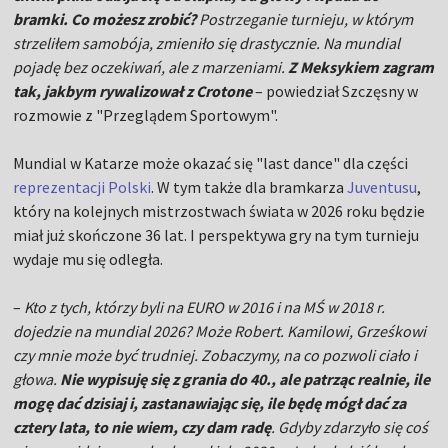
bramki. Co możesz zrobić?
Postrzeganie turnieju, w którym
strzeliłem samobója, zmieniło się drastycznie. Na mundial
pojadę bez oczekiwań, ale z marzeniami.
Z Meksykiem zagram
tak, jakbym rywalizował z Crotone
– powiedział Szczęsny w
rozmowie z "Przeglądem Sportowym".
Mundial w Katarze może okazać się "last dance" dla części
reprezentacji Polski
. W tym także dla bramkarza
Juventusu
,
który na kolejnych mistrzostwach świata w 2026 roku będzie
miał już skończone 36 lat. I perspektywa gry na tym turnieju
wydaje mu się odległa.
–
Kto z tych, którzy byli na EURO w 2016 i na MŚ w 2018 r.
dojedzie na mundial 2026? Może Robert. Kamilowi, Grześkowi
czy mnie może być trudniej. Zobaczymy, na co pozwoli ciało i
głowa.
Nie wypisuję się z grania do 40., ale patrząc realnie, ile
mogę dać dzisiaj i, zastanawiając się, ile będę mógł dać za
cztery lata, to nie wiem, czy dam radę
. Gdyby zdarzyło się coś