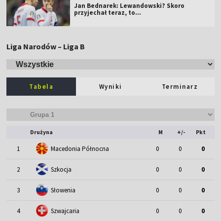
Jan Bednarek: Lewandowski? Skoro
przyjechał teraz, to…
Liga Narodów – Liga B
Tabela
Wyniki
Terminarz
Drużyna
M
+/-
Pkt
1
Macedonia Północna
0
0
0
2
Szkocja
0
0
0
3
Słowenia
0
0
0
4
Szwajcaria
0
0
0