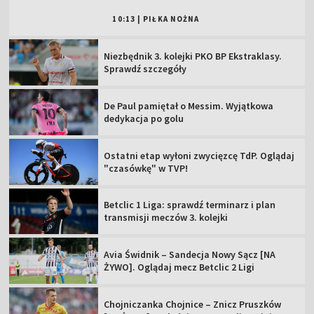
10:13
|
PIŁKA NOŻNA
Niezbędnik 3. kolejki PKO BP Ekstraklasy.
Sprawdź szczegóły
De Paul pamiętał o Messim. Wyjątkowa
dedykacja po golu
Ostatni etap wyłoni zwycięzcę TdP. Oglądaj
"czasówkę" w TVP!
Betclic 1 Liga: sprawdź terminarz i plan
transmisji meczów 3. kolejki
Avia Świdnik – Sandecja Nowy Sącz [NA
ŻYWO]. Oglądaj mecz Betclic 2 Ligi
Chojniczanka Chojnice – Znicz Pruszków