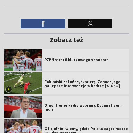
Zobacz też
PZPN stracił kluczowego sponsora
Fabiański zakończył karierę. Zobacz jego
najlepsze interwencje w kadrze [WIDEO]
Drugi trener kadry wybrany. Był mistrzem
Indii
Oficjalnie: wiemy, gdzie Polska zagra mecze
w Lidze Narodów