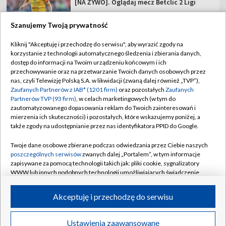
[NA ŻYWO]. Oglądaj mecz Betclic 2 Ligi
Szanujemy Twoją prywatność
Kliknij "Akceptuję i przechodzę do serwisu", aby wyrazić zgody na
korzystanie z technologii automatycznego śledzenia i zbierania danych,
TVP
dostęp do informacji na Twoim urządzeniu końcowym i ich
Abonament TVP
Regulamin TVP
przechowywanie oraz na przetwarzanie Twoich danych osobowych przez
nas, czyli Telewizję Polską S.A. w likwidacji (zwaną dalej również „TVP”),
Polityka prywatności
Sklep TVP
Zaufanych Partnerów z IAB* (1201 firm)
oraz pozostałych
Zaufanych
Partnerów TVP (93 firm)
, w celach marketingowych (w tym do
Biuro Reklamy
Moje zgody
zautomatyzowanego dopasowania reklam do Twoich zainteresowań i
mierzenia ich skuteczności) i pozostałych, które wskazujemy poniżej, a
Oferta Handlowa
Biuro reklamy
także zgody na udostępnianie przez nas identyfikatora PPID do Google.
Telegazeta ogłoszenia
Kontakt
Twoje dane osobowe zbierane podczas odwiedzania przez Ciebie naszych
Emisja w TVP
poszczególnych serwisów
zwanych dalej „Portalem”, w tym informacje
zapisywane za pomocą technologii takich jak: pliki cookie, sygnalizatory
Kanały
Rada Programowa
WWW lub innych podobnych technologii umożliwiających świadczenie
dopasowanych i bezpiecznych usług, personalizację treści oraz reklam,
Ogłoszenia przetargowe
udostępnianie funkcji mediów społecznościowych oraz analizowanie
©2026 Telewizja Polska Spółka Akcyjna w likwidacji
Akceptuję i przechodzę do serwisu
ruchu w Internecie.
Akademia Telewizyjna
Informacje o nadawcy
Twoje dane osobowe zbierane podczas odwiedzania przez Ciebie
Ustawienia zaawansowane