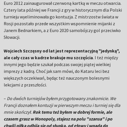
Euro 2012 zainaugurował czerwoną kartką w meczu otwarcia.
Cztery lata później we Francji z gry w historycznym dla Polski
turnieju wyeliminowała go kontuzja. Z mistrzostw świata w
Rosji pozostało przede wszystkim wspomnienie mijanki z
Janem Bednarkiem, a z Euro 2020 samobójczy gol przeciwko
Słowacji.
Wojciech Szczęsny od lat jest reprezentacyjną "jedynką",
ale cały czas w kadrze brakuje mu szczęścia
. I też między
innymi jego będzie szukał podczas swojej piątej wielkiej
imprezy z kadrą. Choć jak sam mówi, do Kataru leci bez
większych oczekiwań, będąc też nauczonym bolesnymi
lekcjami z przeszłości.
–
Do dwóch turniejów byłem przygotowany znakomicie. We
Francji doznałem kontuzji w pierwszym meczu i turniej się dla
mnie skończył.
Rok temu też byłem w dobrej formie, ale
czasem grasz w Monopoly, stajesz na polu "szansa" i po
chwili piłka odbija się od słupka, od głowy i wpada do