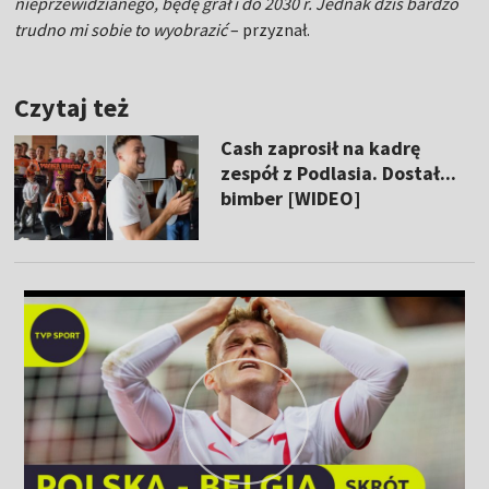
nieprzewidzianego, będę grał i do 2030 r. Jednak dziś bardzo
trudno mi sobie to wyobrazić
– przyznał.
Czytaj też
Cash zaprosił na kadrę
zespół z Podlasia. Dostał...
bimber [WIDEO]